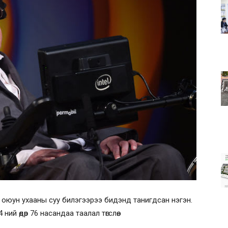
 оюун ухааны суу билэгээрээ бидэнд танигдсан нэгэн.
ний өдөр 76 насандаа таалал төгслөө.