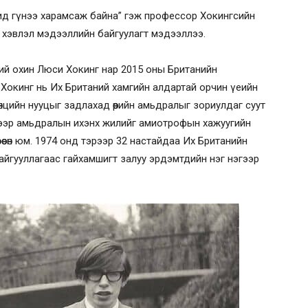
т бид гүнээ харамсаж байна” гэж профессор Хокингсийн
 хэвлэл мэдээллийн байгуулагт мэдээллээ.
ий охин Люси Хокинг нар 2015 оны Британийн
 Хокинг нь Их Британий хамгийн алдартай орчин үеийн
нцийн нууцыг задлахад өөрийн амьдралыг зориулдаг суут
эрээр амьдралын ихэнх жилийг амиотрофын хажуугийн
өсөн юм. 1974 онд тэрээр 32 настайдаа Их Британийн
йгууллагаас гайхамшигт залуу эрдэмтдийн нэг нэгээр