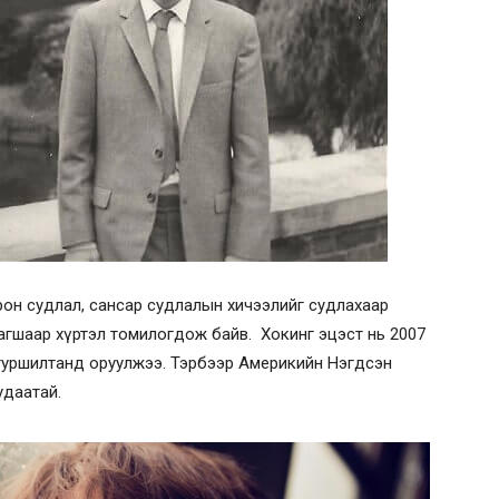
он судлал, сансар судлалын хичээлийг судлахаар
гшаар хүртэл томилогдож байв. Хокинг эцэст нь 2007
туршилтанд оруулжээ. Тэрбээр Америкийн Нэгдсэн
удаатай.