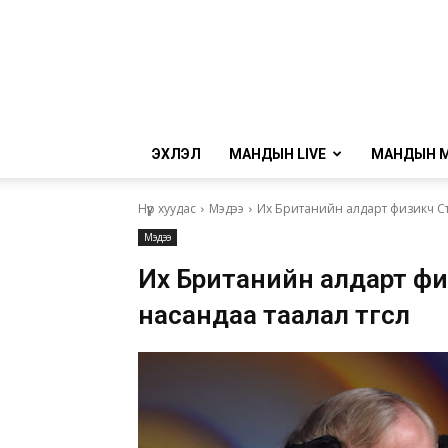
ЭХЛЭЛ
МАНДЫН LIVE
МАНДЫН 
Нүүр хуудас
Мэдээ
Их Британийн алдарт физикч Ст
Мэдээ
Их Британийн алдарт фи
насандаа таалал төгслөө