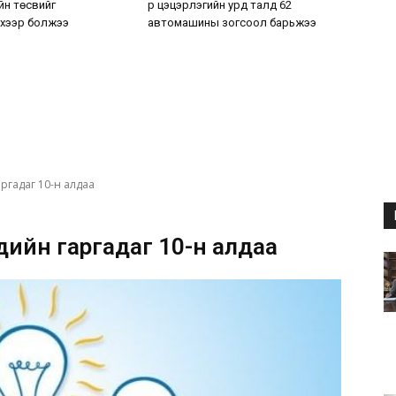
н төсвийг
р цэцэрлэгийн урд талд 62
хээр болжээ
автомашины зогсоол барьжээ