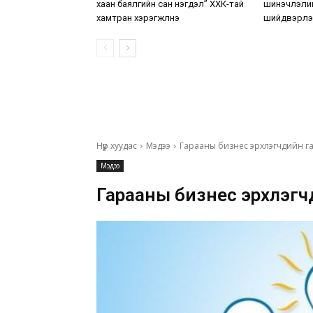
хаан баялгийн сан нэгдэл” ХХК-тай
шинэчлэлий
хамтран хэрэгжүүлнэ
шийдвэрлэ