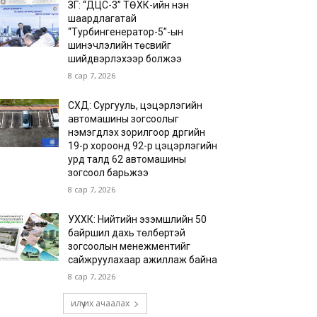
ЗГ: “ДЦС-3” ТӨХК-ийн нэн
шаардлагатай
“Турбингенератор-5”-ын
шинэчлэлийн төсвийг
шийдвэрлэхээр болжээ
8 сар 7, 2026
СХД: Сургууль, цэцэрлэгийн
автомашины зогсоолыг
нэмэгдүүлэх зорилгоор дүүргийн
19-р хороонд 92-р цэцэрлэгийн
урд талд 62 автомашины
зогсоол барьжээ
8 сар 7, 2026
УХХК: Нийтийн эзэмшлийн 50
байршил дахь төлбөртэй
зогсоолын менежментийг
сайжруулахаар ажиллаж байна
8 сар 7, 2026
илүү их ачаалах