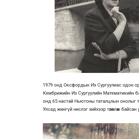
1979 онд Оксфордын Их Сургуулиас одон ор
Кембрижийн Их Сургуулийн Математикийн ба
онд 65 настай Ньютоны таталцлын онолыг 
Улсад жингүй нислэг хийхээр төлөвлөж байсан 