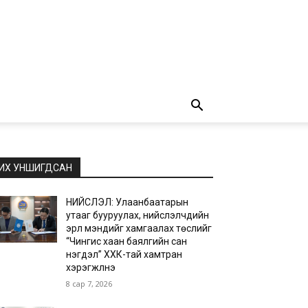
ИХ УНШИГДСАН
НИЙСЛЭЛ: Улаанбаатарын
утааг бууруулах, нийслэлчүүдийн
эрүүл мэндийг хамгаалах төслийг
“Чингис хаан баялгийн сан
нэгдэл” ХХК-тай хамтран
хэрэгжүүлнэ
8 сар 7, 2026