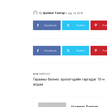
By
Цэлмэг Тэнгэр
3 сар 14, 2018
Facebook
Twitter
Pin
Facebook
Twitter
Pin
өмнөх нийтлэл
Гарааны бизнес эрхлэгчдийн гаргадаг 10-н
алдаа
Цэлмэг Тэнгэр