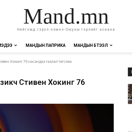
Mand.mn
Нийгэмд гэрэл нэмнэ-Оюуны гэрлийг асаана
МЭДЭЭ
МАНДЫН ПАПРИКА
МАНДЫН БҮТЭЭЛ
ивен Хокинг 76 насандаа таалал төгслөө
зикч Стивен Хокинг 76