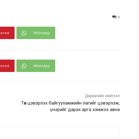
0
terest
WhatsApp
terest
WhatsApp
Дараагийн нийтлэл
Төв цэвэрлэх байгууламжийн лагийг цэвэрлэж,
үнэрийг дарах арга хэмжээ авна