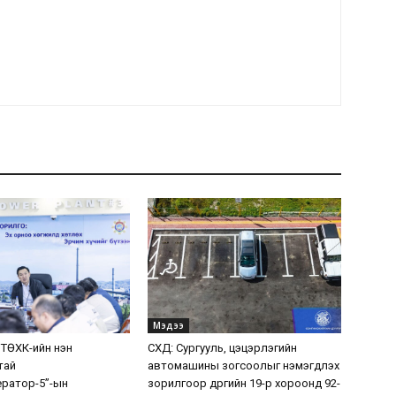
Мэдээ
 ТӨХК-ийн нэн
СХД: Сургууль, цэцэрлэгийн
тай
автомашины зогсоолыг нэмэгдүүлэх
ератор-5”-ын
зорилгоор дүүргийн 19-р хороонд 92-