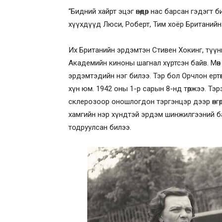
“Бидний хайрт эцэг өнөөдөр нас барсан гэдэг
хүүхдүүд Люси, Роберт, Тим хоёр Британийн
Их Британийн эрдэмтэн Стивен Хокинг, түүн
Академийн киноны шагнал хүртсэн байв. Мөн
эрдэмтэдийн нэг билээ. Тэр бол Орчлон ертө
хүн юм. 1942 оны 1-р сарын 8-нд төржээ. Т
склерозоор оношлогдон тэргэнцэр дээр өнгөрө
хамгийн нэр хүндтэй эрдэм шинжилгээний ба
тодруулсан билээ.