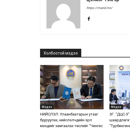
https://mand.mn/
Холбоотой мэдээ
Мэдээ
Мэдээ
НИЙСЛЭЛ: Улаанбаатарын утааг
ЗГ: “ДЦС-3”
бууруулах, нийслэлчүүдийн эрүүл
шаардлага
мэндийг хамгаалах төслийг “Чингис
“Турбинген