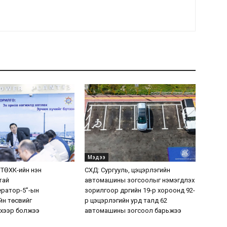
Мэдээ
 ТӨХК-ийн нэн
СХД: Сургууль, цэцэрлэгийн
тай
автомашины зогсоолыг нэмэгдүүлэх
ератор-5”-ын
зорилгоор дүүргийн 19-р хороонд 92-
н төсвийг
р цэцэрлэгийн урд талд 62
хээр болжээ
автомашины зогсоол барьжээ