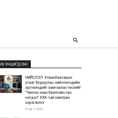
ИХ УНШИГДСАН
НИЙСЛЭЛ: Улаанбаатарын
утааг бууруулах, нийслэлчүүдийн
эрүүл мэндийг хамгаалах төслийг
“Чингис хаан баялгийн сан
нэгдэл” ХХК-тай хамтран
хэрэгжүүлнэ
8 сар 7, 2026