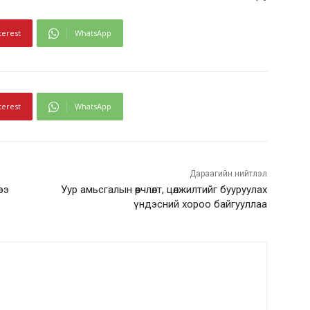
terest
WhatsApp
terest
WhatsApp
Дараагийн нийтлэл
ээ
Уур амьсгалын өөрчлөлт, цөлжилтийг бууруулах
үндэсний хороо байгууллаа