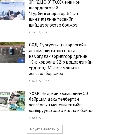
ЗГ: “ДЦС-3” ТӨХК-ийн нэн
шаардлагатай
“Турбингенератор-5”-ын
шинэчлэлийн төсвийг
шийдвэрлэхээр болжээ
8 сар 7, 2026
СХД: Сургууль, цэцэрлэгийн
автомашины зогсоолыг
нэмэгдүүлэх зорилгоор дүүргийн
19-р хороонд 92-р цэцэрлэгийн
урд талд 62 автомашины
зогсоол барьжээ
8 сар 7, 2026
УХХК: Нийтийн эзэмшлийн 50
байршил дахь төлбөртэй
зогсоолын менежментийг
сайжруулахаар ажиллаж байна
8 сар 7, 2026
илүү их ачаалах