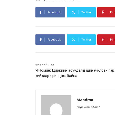
Facebook
Twitter
Pin
Facebook
Twitter
Pin
өмнөх нийтлэл
Ч.Номин: Циркийн асуудалд шинэчилсэн гэр
хийхээр ярилцаж байна
Mandmn
https://mand.mn/