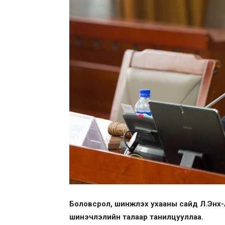
Боловсрол, шинжлэх ухааны сайд Л.Энх-А
шинэчлэлийн талаар танилцууллаа.