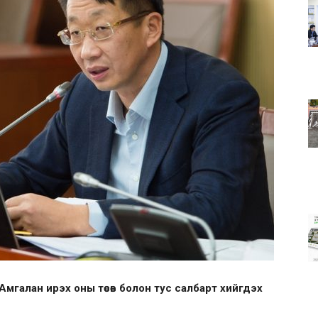
мгалан ирэх оны төсөв болон тус салбарт хийгдэх