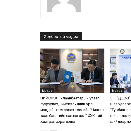
Холбоотой мэдээ
Мэдээ
Мэдээ
НИЙСЛЭЛ: Улаанбаатарын утааг
ЗГ: “ДЦС-3”
бууруулах, нийслэлчүүдийн эрүүл
шаардлага
мэндийг хамгаалах төслийг “Чингис
“Турбинген
хаан баялгийн сан нэгдэл” ХХК-тай
шинэчлэлий
хамтран хэрэгжүүлнэ
шийдвэрлэ