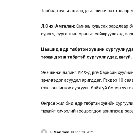
Тэрбээр хувьсах зардлыг шинэчлэх талаар мэд
Л.Энх-Амгалан:
Өмнө нь хувьсах зардлаар 
сурагч, сургалтын орчныг сайжруулахад зар
Цаашид өндөр төлбөртэй хувийн сургуулиуд
төгрөгөөр дээш төлбөртэй сургуулиудад өгөхгүй.
Энэ шинэчлэлийг УИХ-д өргөн барьсан хуули
зөрчлөө гэдэг асуудал яригддаг. Гэхдээ 10 сая
гэж гоншигнох сургууль байхгүй болов уу г
Өнгөрсөн жил бид өндөр төлбөртэй хувийн сур
төгрөгийг хичээлийн хоцрогдол арилгахад зар
By
Mandmn
10 сар 20, 2021