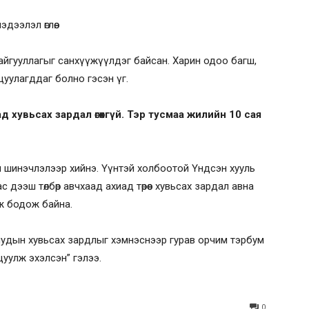
ээлэл өглөө.
байгууллагыг санхүүжүүлдэг байсан. Харин одоо багш,
цуулагддаг болно гэсэн үг.
ад хувьсах зардал өгөхгүй. Тэр тусмаа жилийн 10 сая
йн шинэчлэлээр хийнэ. Үүнтэй холбоотой Үндсэн хууль
ас дээш төлбөр авчхаад ахиад төрөөс хувьсах зардал авна
эж бодож байна.
гуулиудын хувьсах зардлыг хэмнэснээр гурав орчим тэрбум
цуулж эхэлсэн” гэлээ.
0