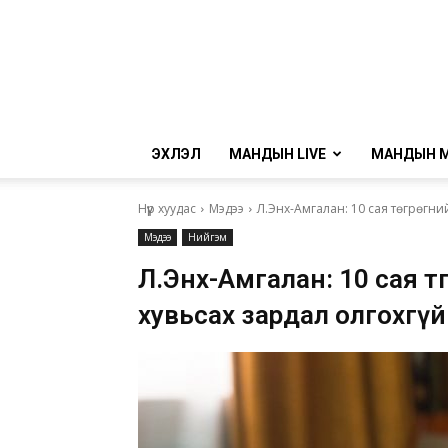
ЭХЛЭЛ
МАНДЫН LIVE
МАНДЫН 
Нүүр хуудас
Мэдээ
Л.Энх-Амгалан: 10 сая төгрөгний
Мэдээ
Нийгэм
Л.Энх-Амгалан: 10 сая төг
хувьсах зардал олгохгүй