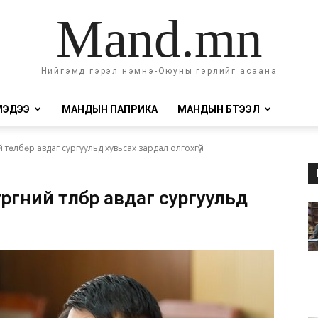
Mand.mn
Нийгэмд гэрэл нэмнэ-Оюуны гэрлийг асаана
МЭДЭЭ
МАНДЫН ПАПРИКА
МАНДЫН БҮТЭЭЛ
 төлбөр авдаг сургуульд хувьсах зардал олгохгүй
рөгний төлбөр авдаг сургуульд