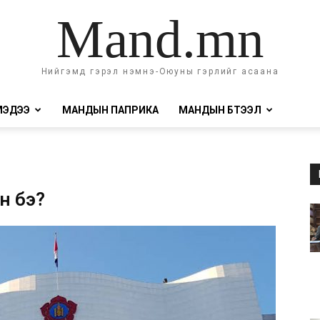
Mand.mn
Нийгэмд гэрэл нэмнэ-Оюуны гэрлийг асаана
МЭДЭЭ
МАНДЫН ПАПРИКА
МАНДЫН БҮТЭЭЛ
н бэ?