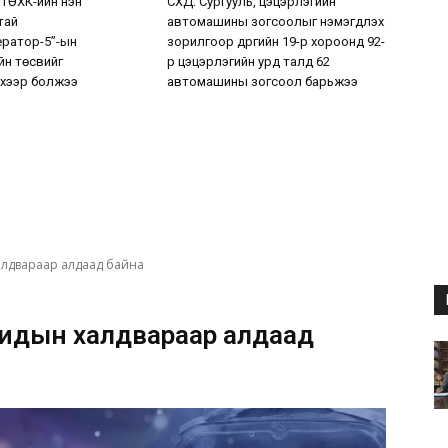
 ТӨХК-ийн нэн
СХД: Сургууль, цэцэрлэгийн
тай
автомашины зогсоолыг нэмэгдүүлэх
ератор-5”-ын
зорилгоор дүүргийн 19-р хороонд 92-
н төсвийг
р цэцэрлэгийн урд талд 62
хээр болжээ
автомашины зогсоол барьжээ