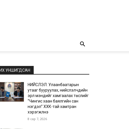
ИХ УНШИГДСАН
НИЙСЛЭЛ: Улаанбаатарын
утааг бууруулах, нийслэлчүүдийн
эрүүл мэндийг хамгаалах төслийг
“Чингис хаан баялгийн сан
нэгдэл” ХХК-тай хамтран
хэрэгжүүлнэ
8 сар 7, 2026