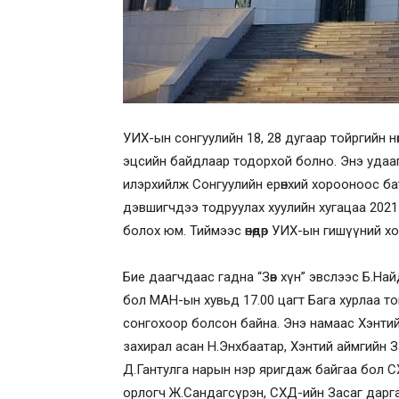
УИХ-ын сонгуулийн 18, 28 дугаар тойргийн нөх
эцсийн байдлаар тодорхой болно. Энэ удааги
илэрхийлж Сонгуулийн ерөнхий хорооноос батл
дэвшигчдээ тодруулах хуулийн хугацаа 2021
болох юм. Тиймээс өнөөдөр УИХ-ын гишүүний 
Бие даагчдаас гадна “Зөв хүн” эвслээс Б.Н
бол МАН-ын хувьд 17.00 цагт Бага хурлаа тов
сонгохоор болсон байна. Энэ намаас Хэнтий
захирал асан Н.Энхбаатар, Хэнтий аймгийн 
Д.Гантулга нарын нэр яригдаж байгаа бол С
орлогч Ж.Сандагсүрэн, СХД-ийн Засаг дарга Н