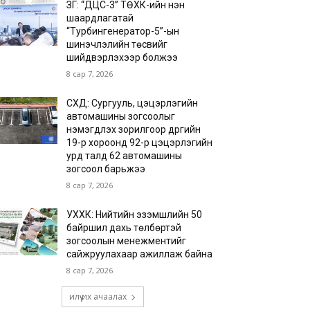
ЗГ: “ДЦС-3” ТӨХК-ийн нэн
шаардлагатай
“Турбингенератор-5”-ын
шинэчлэлийн төсвийг
шийдвэрлэхээр болжээ
8 сар 7, 2026
СХД: Сургууль, цэцэрлэгийн
автомашины зогсоолыг
нэмэгдүүлэх зорилгоор дүүргийн
19-р хороонд 92-р цэцэрлэгийн
урд талд 62 автомашины
зогсоол барьжээ
8 сар 7, 2026
УХХК: Нийтийн эзэмшлийн 50
байршил дахь төлбөртэй
зогсоолын менежментийг
сайжруулахаар ажиллаж байна
8 сар 7, 2026
илүү их ачаалах