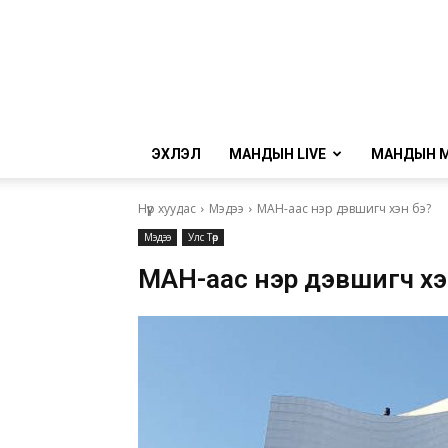
ЭХЛЭЛ
МАНДЫН LIVE
МАНДЫН 
Нүүр хуудас
Мэдээ
МАН-аас нэр дэвшигч хэн бэ?
Мэдээ
Улс Төр
МАН-аас нэр дэвшигч хэ