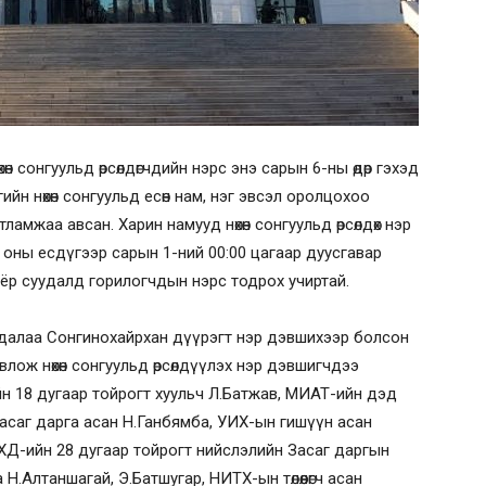
өн сонгуульд өрсөлдөгчдийн нэрс энэ сарын 6-ны өдөр гэхэд
йн нөхөн сонгуульд есөн нам, нэг эвсэл оролцохоо
амжаа авсан. Харин намууд нөхөн сонгуульд өрсөлдөх нэр
 оны есдүгээр сарын 1-ний 00:00 цагаар дуусгавар
хоёр суудалд горилогчдын нэрс тодрох учиртай.
айдалаа Сонгинохайрхан дүүрэгт нэр дэвшихээр болсон
лож нөхөн сонгуульд өрсөлдүүлэх нэр дэвшигчдээ
н 18 дугаар тойрогт хуульч Л.Батжав, МИАТ-ийн дэд
Засаг дарга асан Н.Ганбямба, УИХ-ын гишүүн асан
ХД-ийн 28 дугаар тойрогт нийслэлийн Засаг даргын
.Алтаншагай, Э.Батшугар, НИТХ-ын төлөөлөгч асан