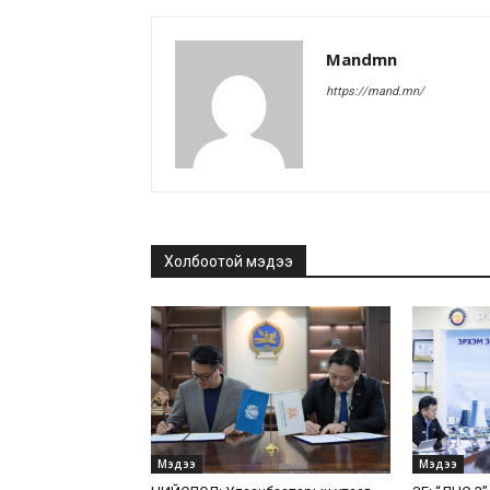
Mandmn
https://mand.mn/
Холбоотой мэдээ
Мэдээ
Мэдээ