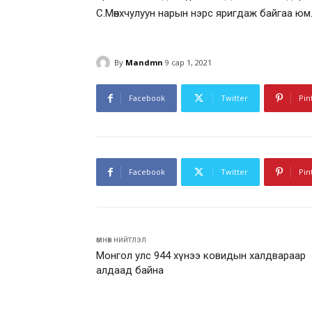
С.Мөнхчулуун нарын нэрс яригдаж байгаа юм
By
Mandmn
9 сар 1, 2021
Facebook
Twitter
Pin
Facebook
Twitter
Pin
өмнөх нийтлэл
Монгол улс 944 хүнээ ковидын халдвараар
алдаад байна