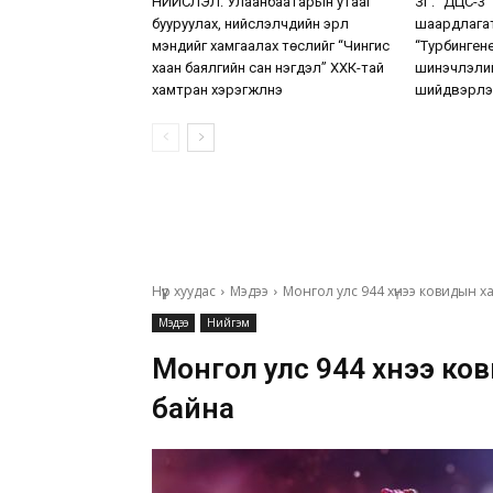
НИЙСЛЭЛ: Улаанбаатарын утааг
ЗГ: “ДЦС-3”
бууруулах, нийслэлчүүдийн эрүүл
шаардлага
мэндийг хамгаалах төслийг “Чингис
“Турбинген
хаан баялгийн сан нэгдэл” ХХК-тай
шинэчлэлий
хамтран хэрэгжүүлнэ
шийдвэрлэ