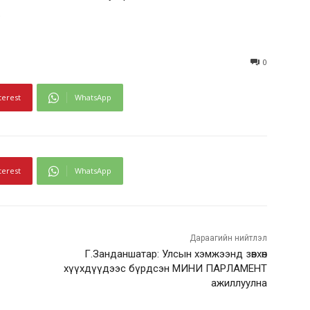
.
0
terest
WhatsApp
terest
WhatsApp
Дараагийн нийтлэл
Г.Занданшатар: Улсын хэмжээнд зөвхөн
хүүхдүүдээс бүрдсэн МИНИ ПАРЛАМЕНТ
ажиллуулна