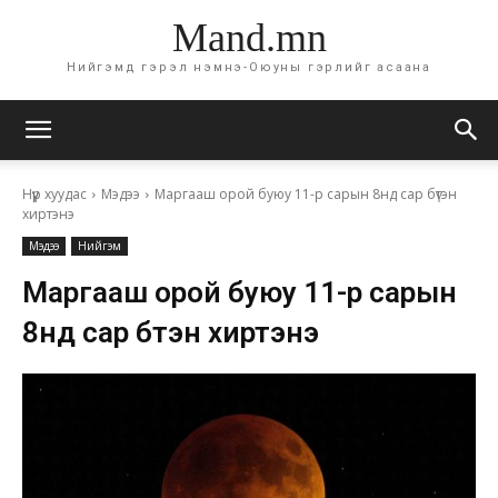
Mand.mn
Нийгэмд гэрэл нэмнэ-Оюуны гэрлийг асаана
Нүүр хуудас
Мэдээ
Маргааш орой буюу 11-р сарын 8нд сар бүтэн
хиртэнэ
Мэдээ
Нийгэм
Маргааш орой буюу 11-р сарын
8нд сар бүтэн хиртэнэ