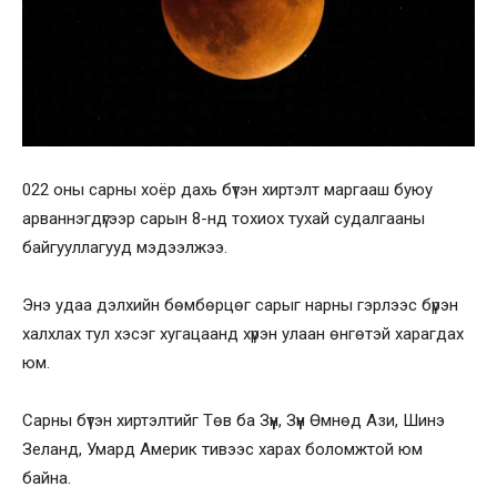
022 оны сарны хоёр дахь бүтэн хиртэлт маргааш буюу
арваннэгдүгээр сарын 8-нд тохиох тухай судалгааны
байгууллагууд мэдээлжээ.
Энэ удаа дэлхийн бөмбөрцөг сарыг нарны гэрлээс бүрэн
халхлах тул хэсэг хугацаанд хүрэн улаан өнгөтэй харагдах
юм.
Сарны бүтэн хиртэлтийг Төв ба Зүүн, Зүүн Өмнөд Ази, Шинэ
Зеланд, Умард Америк тивээс харах боломжтой юм
байна.