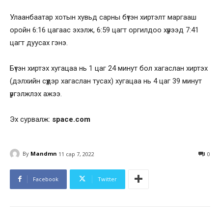
Улаанбаатар хотын хувьд сарны бүтэн хиртэлт маргааш
оройн 6:16 цагаас эхэлж, 6:59 цагт оргилдоо хүрээд 7:41
цагт дуусах гэнэ.
Бүтэн хиртэх хугацаа нь 1 цаг 24 минут бол хагаслан хиртэх
(дэлхийн сүүдэр хагаслан тусах) хугацаа нь 4 цаг 39 минут
үргэлжлэх ажээ.
Эх сурвалж:
space.com
By
Mandmn
11 сар 7, 2022
0
Facebook
Twitter