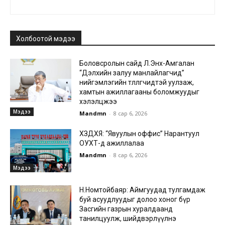
Холбоотой мэдээ
Боловсролын сайд Л.Энх-Амгалан
“Дэлхийн залуу манлайлагчид”
нийгэмлэгийн төлөөлөгчидтэй уулзаж,
хамтын ажиллагааны боломжуудыг
хэлэлцжээ
Мэдээ
Mandmn
-
8 сар 6, 2026
ХЗДХЯ: “Явуулын оффис” Нарантуул
ОУХТ-д ажиллалаа
Mandmn
-
8 сар 6, 2026
Мэдээ
Н.Номтойбаяр: Аймгуудад тулгамдаж
буй асуудлуудыг долоо хоног бүр
Засгийн газрын хуралдаанд
танилцуулж, шийдвэрлүүлнэ