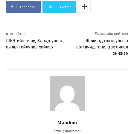
Facebook
Twitter
өмнөх нийтлэл
Дараагийн нийтлэл
ШЕЗ-ийн гишүүд Канад улсад
Жэжянд олон улсын
ажлын айлчлал хийлээ
сэтгүүлчид танилцах аялал
хийжээ
Mandmn
https://mand.mn/