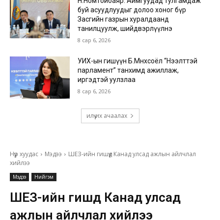
Н.Номтойбаяр: Аймгуудад тулгамдаж
буй асуудлуудыг долоо хоног бүр
Засгийн газрын хуралдаанд
танилцуулж, шийдвэрлүүлнэ
8 сар 6, 2026
УИХ-ын гишүүн Б.Мөнхсоёл “Нээлттэй
парламент” танхимд ажиллаж,
иргэдтэй уулзлаа
8 сар 6, 2026
илүү их ачаалах