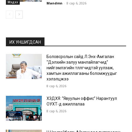
Мэдээ
Mandmn
-
8 сар 6, 2026
ИХ УНШИГДСАН
Боловсролын сайд Л.Энх-Амгалан
“Дэлхийн залуу манлайлагчид”
нийгэмлэгийн төлөөлөгчидтэй уулзаж,
хамтын ажиллагааны боломжуудыг
хэлэлцжээ
8 сар 6, 2026
ХЗДХЯ: “Явуулын оффис” Нарантуул
ОУХТ-д ажиллалаа
8 сар 6, 2026