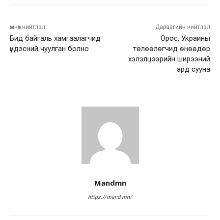
өмнөх нийтлэл
Дараагийн нийтлэл
Бид байгаль хамгаалагчид
Орос, Украины
үндэсний чуулган болно
төлөөлөгчид өнөөдөр
хэлэлцээрийн ширээний
ард сууна
Mandmn
https://mand.mn/