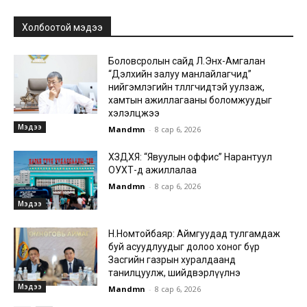
Холбоотой мэдээ
Боловсролын сайд Л.Энх-Амгалан
“Дэлхийн залуу манлайлагчид”
нийгэмлэгийн төлөөлөгчидтэй уулзаж,
хамтын ажиллагааны боломжуудыг
хэлэлцжээ
Мэдээ
Mandmn
-
8 сар 6, 2026
ХЗДХЯ: “Явуулын оффис” Нарантуул
ОУХТ-д ажиллалаа
Mandmn
-
8 сар 6, 2026
Мэдээ
Н.Номтойбаяр: Аймгуудад тулгамдаж
буй асуудлуудыг долоо хоног бүр
Засгийн газрын хуралдаанд
танилцуулж, шийдвэрлүүлнэ
Мэдээ
Mandmn
-
8 сар 6, 2026