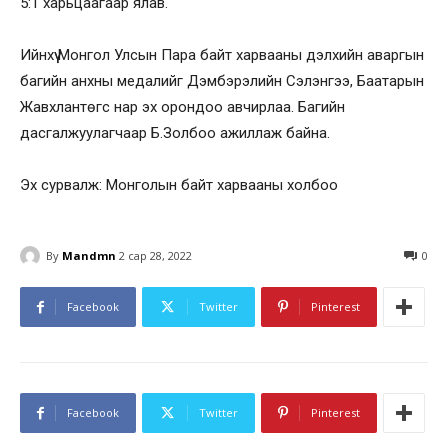
5:1 харьцаагаар ялав.
Ийнхүү Монгол Улсын Пара байт харвааны дэлхийн аваргын
багийн анхны медалийг Дэмбэрэлийн Сэлэнгээ, Баатарын
Жавхлантөгс нар эх орондоо авчирлаа. Багийн
дасгалжуулагчаар Б.Золбоо ажиллаж байна.
Эх сурвалж: Монголын байт харвааны холбоо
By
Mandmn
2 сар 28, 2022
0
Facebook
Twitter
Pinterest
Facebook
Twitter
Pinterest