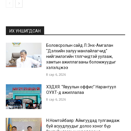
ИХ УНШИГДСАН
Боловсролын сайд Л.Энх-Амгалан
“Дэлхийн залуу манлайлагчид”
нийгэмлэгийн төлөөлөгчидтэй уулзаж,
хамтын ажиллагааны боломжуудыг
хэлэлцжээ
8 сар 6, 2026
ХЗДХЯ: “Явуулын оффис” Нарантуул
ОУХТ-д ажиллалаа
8 сар 6, 2026
Н.Номтойбаяр: Аймгуудад тулгамдаж
буй асуудлуудыг долоо хоног бүр