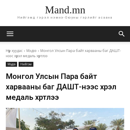
Mand.mn
Нийгэмд гэрэл нэмнэ-Оюуны гэрлийг асаана
Нүүр хуудас
Мэдээ
Монгол Улсын Пара байт харвааны баг ДАШТ-
нээс хүрэл медаль хүртлээ
Мэдээ
Нийгэм
Монгол Улсын Пара байт
харвааны баг ДАШТ-нээс хүрэл
медаль хүртлээ