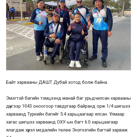
Байт харвааны ДАШТ Дубай хотод болж байна.
Эмэгтэй багийн тэмцээнд манай баг урьдчилсан харвааны
дүнгээр 1043 оноогоор тавдугаар байранд орж 1/4 шигшээ
харваанд Туркийн багийг 5:4 харьцаагаар ялсан. Улмаар
хагас шигшээ харваанд ОХУ-ын багт 6:0 харьцаагаар
ялагдаж хүрэл медалийн төлөө Энэтхэгийн багтай харваж