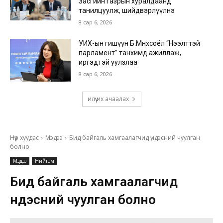
Засгийн газрын хуралдаанд
танилцуулж, шийдвэрлүүлнэ
8 сар 6, 2026
УИХ-ын гишүүн Б.Мөнхсоёл “Нээлттэй
парламент” танхимд ажиллаж,
иргэдтэй уулзлаа
8 сар 6, 2026
илүү их ачаалах