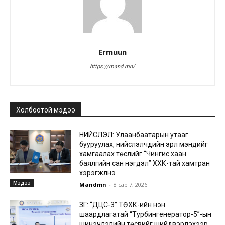
Ermuun
https://mand.mn/
Холбоотой мэдээ
НИЙСЛЭЛ: Улаанбаатарын утааг
бууруулах, нийслэлчүүдийн эрүүл мэндийг
хамгаалах төслийг “Чингис хаан
баялгийн сан нэгдэл” ХХК-тай хамтран
хэрэгжүүлнэ
Мэдээ
Mandmn
-
8 сар 7, 2026
ЗГ: “ДЦС-3” ТӨХК-ийн нэн
шаардлагатай “Турбингенератор-5”-ын
шинэчлэлийн төсвийг шийдвэрлэхээр