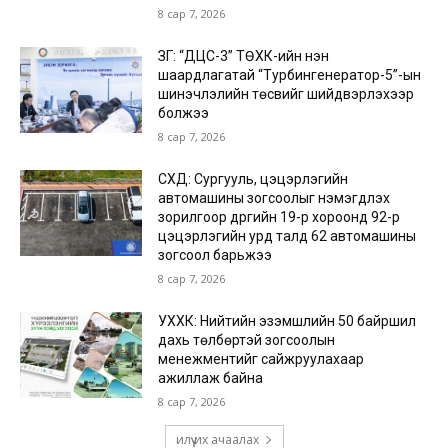
8 сар 7, 2026
ЗГ: “ДЦС-3” ТӨХК-ийн нэн
шаардлагатай “Турбингенератор-5”-ын
шинэчлэлийн төсвийг шийдвэрлэхээр
болжээ
8 сар 7, 2026
СХД: Сургууль, цэцэрлэгийн
автомашины зогсоолыг нэмэгдүүлэх
зорилгоор дүүргийн 19-р хороонд 92-р
цэцэрлэгийн урд талд 62 автомашины
зогсоол барьжээ
8 сар 7, 2026
УХХК: Нийтийн эзэмшлийн 50 байршил
дахь төлбөртэй зогсоолын
менежментийг сайжруулахаар
ажиллаж байна
8 сар 7, 2026
илүү их ачаалах