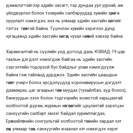
дэмжлэгтэйгээр эдийн засагт, тэр дундаа уул уурхай, аж
үйлдвэрлэл болон тээврийн салбаруудад хувийн хөрөнгө
оруулалт нэмэгдэн, энэ нь улмаар эдийн засгийн өсөлтийг
тэтгэх төлөвтэй байна. Түүнчлэн хувийн хэрэглээ дунд
хугацаанд эдийн засгийн өсөлтөд чухал нөлөөтэй хэвээр байна.
Харамсалтай нь сүүлийн үед дотоод дахь КОВИД-19 цар
тахлын дэгдэлт нэмэгдэж байгаа нь эдийн засгийн
сэргэлтийн тодорхой бус байдлыг улам нэмэгдүүлж
байна гэж тайланд дурджээ. Эдийн засгийн цаашдын
төлөвт учирч болох эрсдэлүүдэд коронавирусын дэгдэлт
даамжрах, цаг агаарын төлөв муудах (тухайлбал, зуд болох),
банкуудын зээл болон тэдгээрийн зохистой харьцаатай
холбоотой дүрэм, журмын хөнгөлөлтийг цуцлахтай зэрэгцэн
санхүүгийн салбарт эмзэг байдал хуримтлагдах,
Ерөнхийлөгчийн сонгуультай холбоотой төсвийн зардал хэт
өсөх, улмаар төсөв, санхүүгийн ачаалал хэт нэмэгдэх зэрэг