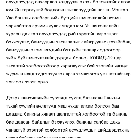
асуудлуудад анхаарлаа хандуулж эхлэх боломжийг олгох
юм. Эн тэргүүний бодлогын чиглэлүүдийн нэг нь Монгол
Улс банкны салбарт хийх бүтцийн шинэчлэлийн хүчин
чармайлтаа эрчимжүүлэх явдал юм. Уг шинэчлэлийн
хүрээн дэх гол асуудлуудад өөрийн хөрөнгийн хүрэлцээг
бэхжүүлэх, банкуудын засаглалыг сайжруулах (тухайлбал,
банкуудын эзэмшигчдийн бүтцийн талаарх одоогоор
хийж буй шинэчлэлийг дурдаж болно), КОВИД-19 цар
тахалтай холбоотойгоор хэрэгжүүлж буй зээлийн хөнгөлөлт,
журмын нөхцөл түдгэлзүүлэх арга хэмжээгээ үе шаттайгаар
зогсоох зэрэг орно.
Дээрх шинэчлэлийн хүрээнд сүүлд баталсан Банкны
тухай хуулийн өөрчлөлтүүд маш чухал алхам болсон бөгөөд
цаашид банкны хяналт шалгалттай холбоотой төв банкны
бие даасан байдлыг бэхжүүлэх, банкны салбар дахь
чанаргүй зээлтэй холбоотой асуудлуудыг шийдвэрлэх нь