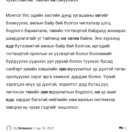
чухал байгааг тайлан мөн сануулжээ.
Монгол Улс эдийн засгийн дунд хугацааны өсөлтийг
бэхжүүлэх, ажлын байр бий болгох чиглэлээр цогц
бодлого баримталж, төсвийн тогтвортой байдалд анхаарах
шаардлагатайг уг тайланд мөн зөвлөсөн байна. Энэ хүрээнд
өндөр бүтээмжтэй ажлын байр бий болгож, иргэдийг
тогтвортой орлогын эх үүсвэртэй болох боломжийг
бүрдүүлэх үүднээс уул уурхай болон түүнээс бусад
салбарт хувийн хэвшлийн хөрөнгө оруулалтыг үр дүнтэй татан
оролцуулах зэрэг арга хэмжээг дурдаж болно. Үүний
зэрэгцээ илүү үр дүнтэй, зорилтот дэд бүтэц рүү
чиглэсэн төсвийн хөрөнгө оруулалтын бодлого, мөн үр ашиг
өндөр, зардал багатай нийгмийн хамгааллын системээр
хавсрах нь чухал гэдгийг онцоллоо.
By
Ermuun
2 сар 10, 2021
0