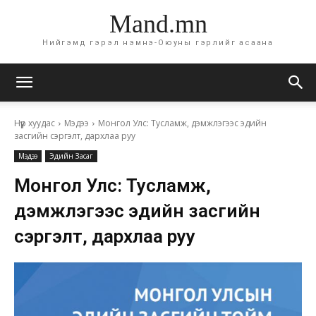
Mand.mn
Нийгэмд гэрэл нэмнэ-Оюуны гэрлийг асаана
Нүүр хуудас
Мэдээ
Монгол Улс: Тусламж, дэмжлэгээс эдийн
засгийн сэргэлт, дархлаа руу
Мэдээ
Эдийн Засаг
Монгол Улс: Тусламж,
дэмжлэгээс эдийн засгийн
сэргэлт, дархлаа руу