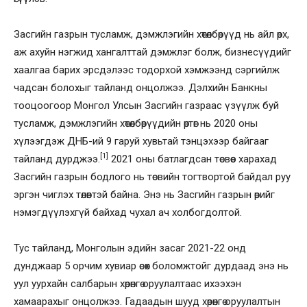
Засгийн газрын тусламж, дэмжлэгийн хөтөлбөрүүд нь айл өрх,
аж ахуйн нэгжид хангалттай дэмжлэг болж, бизнесүүдийг
хаалгаа барих эрсдэлээс тодорхой хэмжээнд сэргийлж
чадсан болохыг тайланд онцолжээ. Дэлхийн Банкны
тооцоогоор Монгол Улсын Засгийн газраас үзүүлж буй
тусламж, дэмжлэгийн хөтөлбөрүүдийн өртөг нь 2020 оны
хүлээгдэж ДНБ-ий 9 гаруй хувьтай тэнцэхээр байгааг
[1]
тайланд дурджээ.
2021 оны батлагдсан төсвөөс харахад
Засгийн газрын бодлого нь төсвийн тогтвортой байдал руу
эргэн чиглэх төлөвтэй байна. Энэ нь Засгийн газрын өрийг
нэмэгдүүлэхгүй байхад чухал ач холбогдолтой.
Тус тайланд, Монголын эдийн засаг 2021-22 онд
дунджаар 5 орчим хувиар өсөх боломжтойг дурдаад энэ нь
уул уурхайн салбарын хөрөнгө оруулалтаас ихээхэн
хамаарахыг онцолжээ. Гадаадын шууд хөрөнгө оруулалтын