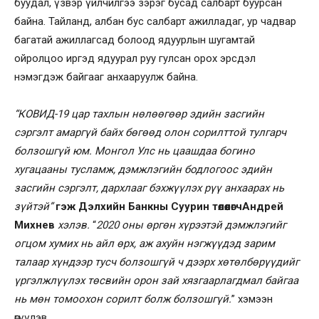
буудал, үзвэр үйлчилгээ зэрэг бусад салбарт буурсан
байна. Тайланд, албан бус салбарт ажилладаг, ур чадвар
багатай ажиллагсад болоод ядуурлын шугамтай
ойролцоо иргэд ядуурал руу гулсан орох эрсдэл
нэмэгдэж байгааг анхааруулж байна.
“КОВИД-19 цар тахлын нөлөөгөөр эдийн засгийн
сэргэлт амаргүй байх бөгөөд олон сорилттой тулгарч
болзошгүй юм.
Монгол Улс нь цаашдаа богино
хугацааны тусламж, дэмжлэгийн бодлогоос эдийн
засгийн сэргэлт, дархлааг бэхжүүлэх рүү анхаарах нь
зүйтэй”
гэж Дэлхийн Банкны Суурин төлөөлөгч
Андрей
Михнев
хэлэв.
“
2020 оны өргөн хүрээтэй дэмжлэгийг
огцом хумих нь айл өрх, аж ахуйн нэгжүүдэд зарим
талаар хүндээр тусч болзошгүй ч дээрх хөтөлбөрүүдийг
үргэлжлүүлэх төсвийн орон зай хязгаарлагдмал байгаа
нь мөн томоохон сорилт болж болзошгүй.
” хэмээн
өгүүлэв.