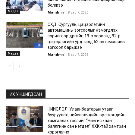
болжээ
Мэдээ
Mandmn
-
8 сар 7, 2026
СХД: Сургууль, цэцэрлэгийн
автомашины зогсоолыг нэмэгдүүлэх
зорилгоор дүүргийн 19-р хороонд 92-р
цэцэрлэгийн урд талд 62 автомашины
зогсоол барьжээ
Мэдээ
Mandmn
-
8 сар 7, 2026
ИХ УНШИГДСАН
НИЙСЛЭЛ: Улаанбаатарын утааг
бууруулах, нийслэлчүүдийн эрүүл мэндийг
хамгаалах төслийг “Чингис хаан
баялгийн сан нэгдэл” ХХК-тай хамтран
хэрэгжүүлнэ