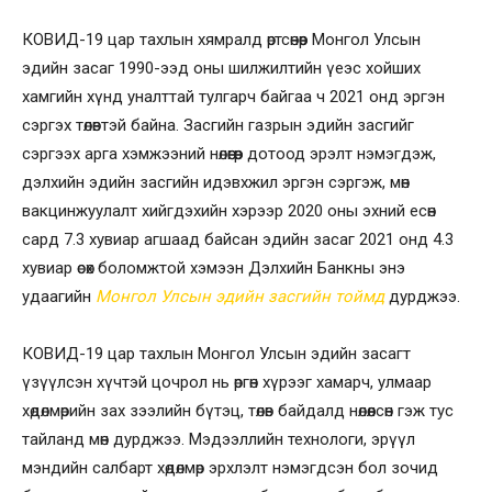
КОВИД-19 цар тахлын хямралд өртсөнөөр Монгол Улсын
эдийн засаг 1990-ээд оны шилжилтийн үеэс хойших
хамгийн хүнд уналттай тулгарч байгаа ч 2021 онд эргэн
сэргэх төлөвтэй байна. Засгийн газрын эдийн засгийг
сэргээх арга хэмжээний нөлөөгөөр дотоод эрэлт нэмэгдэж,
дэлхийн эдийн засгийн идэвхжил эргэн сэргэж, мөн
вакцинжуулалт хийгдэхийн хэрээр 2020 оны эхний есөн
сард 7.3 хувиар агшаад байсан эдийн засаг 2021 онд 4.3
хувиар өсөх боломжтой хэмээн Дэлхийн Банкны энэ
удаагийн
Монгол Улсын эдийн засгийн тоймд
дурджээ.
КОВИД-19 цар тахлын Монгол Улсын эдийн засагт
үзүүлсэн хүчтэй цочрол нь өргөн хүрээг хамарч, улмаар
хөдөлмөрийн зах зээлийн бүтэц, төлөв байдалд нөлөөлсөн гэж тус
тайланд мөн дурджээ. Мэдээллийн технологи, эрүүл
мэндийн салбарт хөдөлмөр эрхлэлт нэмэгдсэн бол зочид