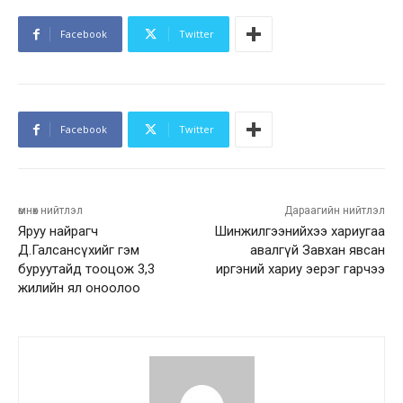
Facebook
Twitter
Facebook
Twitter
өмнөх нийтлэл
Дараагийн нийтлэл
Яруу найрагч
Шинжилгээнийхээ хариугаа
Д.Галсансүхийг гэм
авалгүй Завхан явсан
буруутайд тооцож 3,3
иргэний хариу эерэг гарчээ
жилийн ял оноолоо