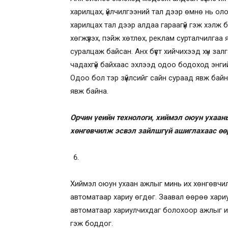
харилцах, үйлчилгээний тал дээр өмнө нь олон
харилцах тал дээр алдаа гараагүй гэж хэлж б
хөгжүүлэх, пэйж хөтлөх, реклам сурталчилгаа я
суралцаж байсан. Анх бүүст хийчихээд хүн за
чадахгүй байхаас эхлээд одоо бодоход энги
Одоо бол тэр зүйлсийг сайн сураад явж бай
явж байна.
Орчин үеийн технологи, хиймэл оюун ухаа
хөнгөвчилж эсвэл зайлшгүй ашиглахаас өөр
Хиймэл оюун ухаан ажлыг минь их хөнгөвчил
автоматаар хариу өгдөг. Заавал өөрөө хариула
автоматаар хариулчихдаг болохоор ажлыг их 
гэж боддог.