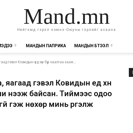
Mand.mn
Нийгэмд гэрэл нэмнэ-Оюуны гэрлийг асаана
МЭДЭЭ
МАНДЫН ПАПРИКА
МАНДЫН БҮТЭЭЛ
аад гэвэл Ковидын үед хүн бүр хаалгаа хааж...
, яагаад гэвэл Ковидын үед хүн
 чи нээж байсан. Тиймээс одоо
гүй гэж нөхөр минь үргэлж