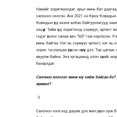
Намайг зоригжуулдаг, арыг минь бат даагаад
салоноо нээсэн. Анх 2021 он буюу Ковидын
Ковидын үед ихэнх албан байгууллагууд хаа
хэцүү үе. Тийм үед зориглоод сормуус, артист
гэдэг үгнээс санаа авч “SiS” гэж нэрлэсэн. У
минь байгаа. Нэг нь сормуус артист, нэг нь
зориг, туслалцаа үзүүлсэн хүмүүс дээ. Тэр цага
явуулж байна. Энэ хугацаанд олон хүнийг 
бахархдаг.
Салоноо нээхээс өмнө юу хийж байсан бэ
яривал?
Салоноо нээгээд дөрөв дэх жил рүүгээ орж