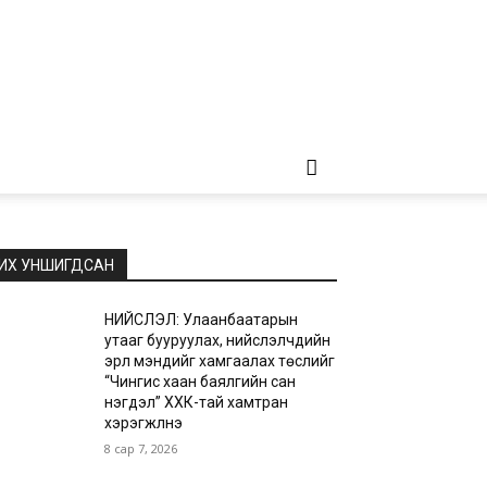
ИХ УНШИГДСАН
НИЙСЛЭЛ: Улаанбаатарын
утааг бууруулах, нийслэлчүүдийн
эрүүл мэндийг хамгаалах төслийг
“Чингис хаан баялгийн сан
нэгдэл” ХХК-тай хамтран
хэрэгжүүлнэ
8 сар 7, 2026