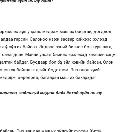
дрэлтэй зүйл нь юу байв?
илэрхийлэх зүйл учраас мэдээж маш их баяртай, догдлол
их алдаа гарсан. Салоноо нээж засвар хийхээс эхлээд
гүй зүйл их байсан. Эндээс эхний бизнес бол туршлага,
санагдсан. Манай улсад бизнес эрхлэхэд хамгийн хэцүү
далтай байдаг. Бусдаар бол бүх зүйл хэвийн байсан. Олон
 олон хүн байгаа гэдгийг бодох юм. Энэ олон хүнийг
мэдрүүлж, өөрөөрөө, багаараа маш их бахархдаг.
лөөлсөн, зайлшгүй мэдэж байх ёстой зүйл нь юу
айсан. Энэ явцдаа маш их зүйлсийг сурсан. Хүнтэй