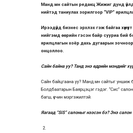
Манд.мн сайтын редакц Жижиг дунд үйлд
нийтэд таниулах зорилгоор “VIP” ярилцла
Ирээдүйд бизнес эрхлэх гэж байгаа хүмүүст
нийгэмд өөрийн гэсэн байр сууриа бий б
ярилцлагын хоёр дахь дугаарын зочноор “
онцоллоо.
Сайн байна уу? Танд энэ өдрийн мэндийг х
Сайн байцгаана уу? Манд.мн сайтыг уншиж ба
Болдбаатарын Баярцэцэг гэдэг. “Сис” салоныг
багш, үсчин мэргэжилтэй.
Яагаад “SiS” салоныг нээсэн бэ? Энэ салон