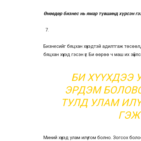
Өнөөдөр бизнес нь ямар түвшинд хүрсэн г
Бизнесийг бяцхан хүүхэдтэй адилтгаж төсөөл
бяцхан хүүхэд гэсэн үг. Би өөрөө ч маш их зү
БИ ХҮҮХДЭЭ 
ЭРДЭМ БОЛОВ
ТУЛД УЛАМ ИЛҮ
ГЭЖ
Миний хүүхэд улам илүү том болно. Зогсох боло