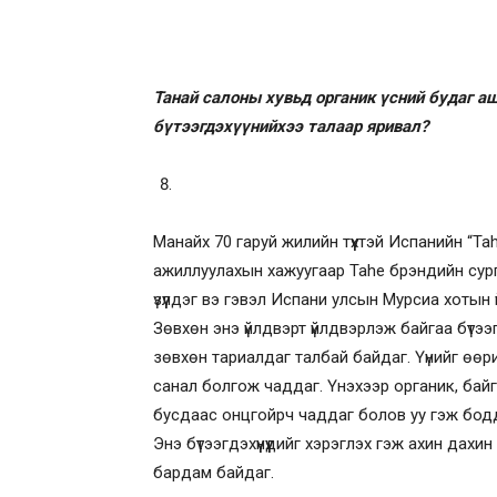
Танай салоны хувьд органик үсний будаг аш
бүтээгдэхүүнийхээ талаар яривал?
Манайх 70 гаруй жилийн түүхтэй Испанийн “Tah
ажиллуулахын хажуугаар Tahe брэндийн сурга
үзүүлдэг вэ гэвэл Испани улсын Мурсиа хотын 
Зөвхөн энэ үйлдвэрт үйлдвэрлэж байгаа бүтээ
зөвхөн тариалдаг талбай байдаг. Үүнийг өөрий
санал болгож чаддаг. Үнэхээр органик, байг
бусдаас онцгойрч чаддаг болов уу гэж боддо
Энэ бүтээгдэхүүнүүдийг хэрэглэх гэж ахин дахи
бардам байдаг.