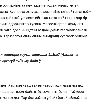
 жил үйлчилгээ үзүүлж ажиллачихсан учраас хүнтэй
олно. Бизнесээ эхлүүлээд сурсан зүйлс юу вэ? гэвэл пэйж
аж хийх вэ? үйлчлүүлэгчийг яаж татах вэ? гээд өдөр бүр
лгахыг өдөржингөө хүлээнэ. Мессенжертээ хариу өгч
йн зүйлс дээр инээдтэй алдаануудыг гаргадаг байсан.
на. Тэр болгон минь миний амьдралд сургамж болоод
ныг ажилдаа хэрхэн ашиглаж байна? (Ажлыг нь
 аргагүй зүйл юу байв?)
дөг. Хамгийн наад зах нь чатбот ашиглаад чатанд
ад цаг үүрээд байхгүй, бүх асуулт нь бэлэн. Тиймээс
хөнгөлдөг. Тэр бол зайлшгүй байх ёстой зүйлсийн нэг