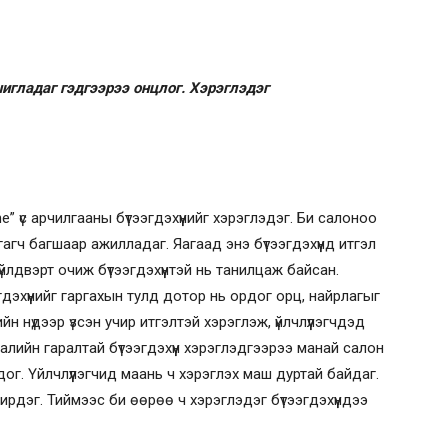
игладаг гэдгээрээ онцлог. Хэрэглэдэг
e” үс арчилгааны бүтээгдэхүүнийг хэрэглэдэг. Би салоноо
гч багшаар ажилладаг. Яагаад энэ бүтээгдэхүүнд итгэл
үйлдвэрт очиж бүтээгдэхүүнтэй нь танилцаж байсан.
гдэхүүнийг гаргахын тулд дотор нь ордог орц, найрлагыг
н нүдээр үзсэн учир итгэлтэй хэрэглэж, үйлчлүүлэгчдэд
алийн гаралтай бүтээгдэхүүн хэрэглэдгээрээ манай салон
г. Үйлчлүүлэгчид маань ч хэрэглэх маш дуртай байдаг.
н ирдэг. Тиймээс би өөрөө ч хэрэглэдэг бүтээгдэхүүндээ