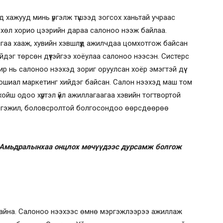
 хажууд минь үргэлж түшээд зогсох ханьтай учраас
 хөл хорио цээрийн дараа салоноо нээж байлаа.
лгаа хааж, хувийн хэвшлүүд ажилчдаа цомхотгож байсан
 хийдэг төрсөн дүүтэйгээ хоёулаа салоноо нээсэн. Систерс
чир нь салоноо нээхэд зориг оруулсан хоёр эмэгтэй дүү
 сошиал маркетинг хийдэг байсан. Салон нээхэд маш том
ас хойш одоо хүртэл үйл ажиллагаагаа хэвийн тогтвортой
мэргэжил, боловсролтой болгосондоо өөрсдөөрөө
? Амьдралынхаа онцлох мөчүүдээс дурсамж болгож
 байна. Салоноо нээхээс өмнө мэргэжлээрээ ажиллаж