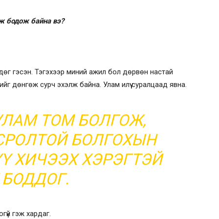
эж бодож байна вэ?
дөг гэсэн. Тэгэхээр миний ажил бол дөрвөн настай
йлсийг дөнгөж сурч эхэлж байна. Улам илүү суралцаад явна.
УЛАМ ТОМ БОЛГОЖ,
СРОЛТОЙ БОЛГОХЫН
Ү ХИЧЭЭХ ХЭРЭГТЭЙ
 БОДДОГ.
огүй гэж хардаг.