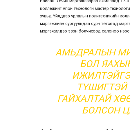
байсан. Үсчин мэргэжлээрээ ажиллаад 17-н
коллежийг Япон технологи мастер технологич
хувьд Үйлдвэр урлалын политехникийн колле
мэргэжлийн сургуульдаа сурч төгсөөд мэргэ
мэргэжилдээ эзэн болчихоод салоноо нээ
АМЬДРАЛЫН МИ
БОЛ ЯАХЫН
ИЖИЛТЭЙГЭЭ
ТҮШИГТЭЙ 
ГАЙХАЛТАЙ ХӨ
БОЛСОН Ц