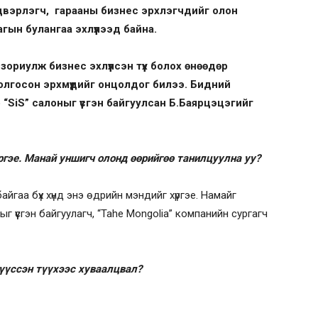
вэрлэгч, гарааны бизнес эрхлэгчдийг олон
гын булангаа эхлүүлээд байна.
 зориулж бизнес эхлүүлсэн түүх болох өнөөдөр
олгосон эрхмүүдийг онцолдог билээ. Бидний
SiS” салоныг үүсгэн байгуулсан Б.Баярцэцэгийг
үргэе. Манай уншигч олонд өөрийгөө танилцуулна уу?
йгаа бүх хүнд энэ өдрийн мэндийг хүргэе. Намайг
 үүсгэн байгуулагч, “Tahe Mongolia” компанийн сургагч
 үүссэн түүхээс хуваалцвал?