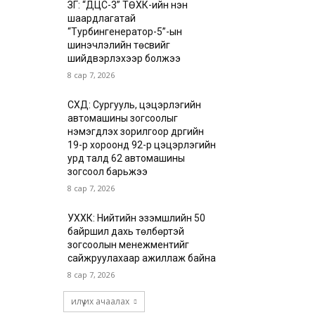
ЗГ: “ДЦС-3” ТӨХК-ийн нэн
шаардлагатай
“Турбингенератор-5”-ын
шинэчлэлийн төсвийг
шийдвэрлэхээр болжээ
8 сар 7, 2026
СХД: Сургууль, цэцэрлэгийн
автомашины зогсоолыг
нэмэгдүүлэх зорилгоор дүүргийн
19-р хороонд 92-р цэцэрлэгийн
урд талд 62 автомашины
зогсоол барьжээ
8 сар 7, 2026
УХХК: Нийтийн эзэмшлийн 50
байршил дахь төлбөртэй
зогсоолын менежментийг
сайжруулахаар ажиллаж байна
8 сар 7, 2026
илүү их ачаалах