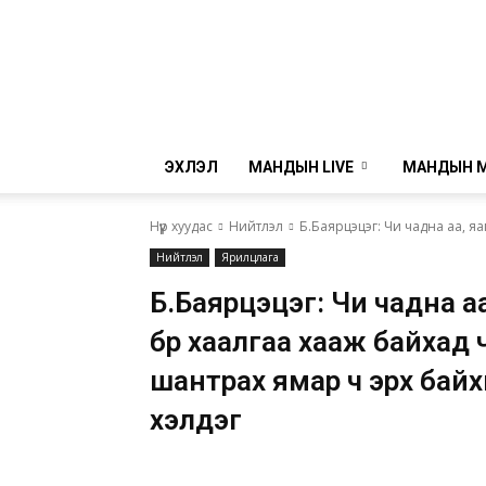
ЭХЛЭЛ
МАНДЫН LIVE
МАНДЫН 
Нүүр хуудас
Нийтлэл
Б.Баярцэцэг: Чи чадна аа, яаг
Нийтлэл
Ярилцлага
Б.Баярцэцэг: Чи чадна аа
бүр хаалгаа хааж байхад
шантрах ямар ч эрх байх
хэлдэг