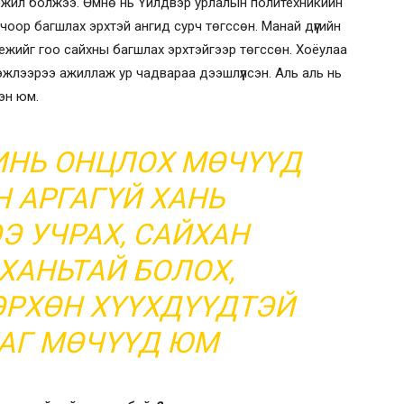
 жил болжээ. Өмнө нь Үйлдвэр урлалын политехникийн
оор багшлах эрхтэй ангид сурч төгссөн. Манай дүүгийн
жийг гоо сайхны багшлах эрхтэйгээр төгссөн. Хоёулаа
жлээрээ ажиллаж ур чадвараа дээшлүүлсэн. Аль аль нь
сэн юм.
НЬ ОНЦЛОХ МӨЧҮҮД
 АРГАГҮЙ ХАНЬ
 УЧРАХ, САЙХАН
ХАНЬТАЙ БОЛОХ,
ӨРХӨН ХҮҮХДҮҮДТЭЙ
АГ МӨЧҮҮД ЮМ