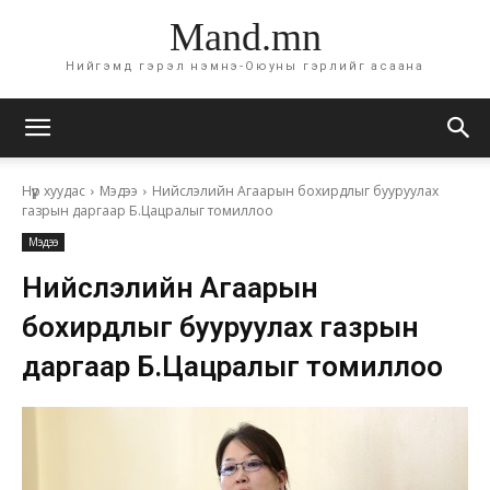
Mand.mn
Нийгэмд гэрэл нэмнэ-Оюуны гэрлийг асаана
Нүүр хуудас
Мэдээ
Нийслэлийн Агаарын бохирдлыг бууруулах
газрын даргаар Б.Цацралыг томиллоо
Мэдээ
Нийслэлийн Агаарын
бохирдлыг бууруулах газрын
даргаар Б.Цацралыг томиллоо