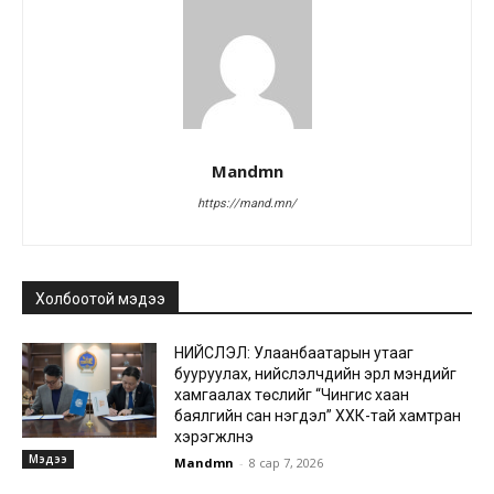
Mandmn
https://mand.mn/
Холбоотой мэдээ
НИЙСЛЭЛ: Улаанбаатарын утааг
бууруулах, нийслэлчүүдийн эрүүл мэндийг
хамгаалах төслийг “Чингис хаан
баялгийн сан нэгдэл” ХХК-тай хамтран
хэрэгжүүлнэ
Мэдээ
Mandmn
-
8 сар 7, 2026