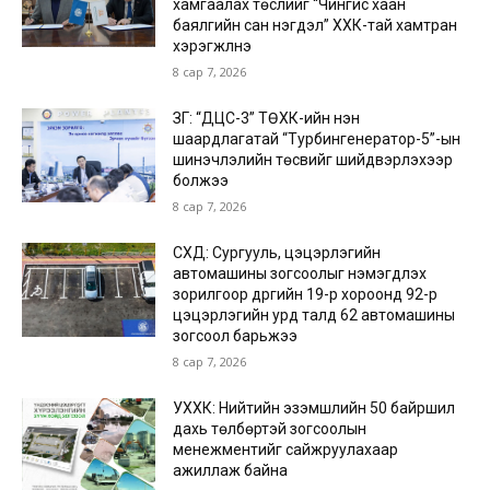
хамгаалах төслийг “Чингис хаан
баялгийн сан нэгдэл” ХХК-тай хамтран
хэрэгжүүлнэ
8 сар 7, 2026
ЗГ: “ДЦС-3” ТӨХК-ийн нэн
шаардлагатай “Турбингенератор-5”-ын
шинэчлэлийн төсвийг шийдвэрлэхээр
болжээ
8 сар 7, 2026
СХД: Сургууль, цэцэрлэгийн
автомашины зогсоолыг нэмэгдүүлэх
зорилгоор дүүргийн 19-р хороонд 92-р
цэцэрлэгийн урд талд 62 автомашины
зогсоол барьжээ
8 сар 7, 2026
УХХК: Нийтийн эзэмшлийн 50 байршил
дахь төлбөртэй зогсоолын
менежментийг сайжруулахаар
ажиллаж байна