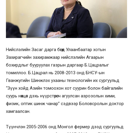
Нийслэлийн Засаг дарга бөгөөд Улаанбаатар хотын
Захирагчийн захирамжаар нийслэлийн Агаарын
бохирдлыг бууруулах газрын даргаар Б.Цацралыг
томиллоо. Б.Цацрал нь 2008-2013 онд БНСУ-ын
Гванжугийн Шинжлэх ухааны технологийн их сургуульд
“Зүүн хойд Азийн томоохон хот суурин болон байгалийн
суурь нөхцөл дэхь нүүрстөрөгч агуулсан аэрозолын хими,
физик, оптик шинж чанар” сэдвээр Боловсролын доктор
хамгаалсан.
Түүнчлэн 2005-2006 онд Монгол фермер дээд сургуульд