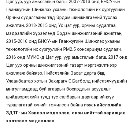
Цаг уур, уур амьсгалын багш, 2007-2013 онд БНСУ-ын
Гванжугийн Шинжлэх ухааны технологийн их сургуулийн
Орчны судалгааны төвд Эрдэм шинжилгээний туслах
ажилтан, 2013-2015 онд Ус цаг уур, орчны судалгаа,
мэдээллийн хүрээлэнд Эрдэм шинжилгээний ажилтан,
2015-2016 онд БНСУ-ын Гванжугийн Шинжлэх ухааны
технологийн их сургуулийн РМ2.5 консерциум судлаач,
2016 онд МУИС-д Цаг уур, уур амьсгалын багш, 2017 онд
Цаг уур орчны шинжилгээний газарт мэргэжилтнээр
ажиллаж байжээ. Нийслэлийн Засаг дарга бөгөөд
Улаанбаатар хотын Захирагч С.Батболд нийслэлчүүдийн
өмнө тулгамдаад буй агаарын бохирдлын асуудлыг
шийдвэрлэхийн тулд тус салбарын даргаар ийнхүү
туршлагатай хүнийг томилсон байна
гэж нийслэлийн
ЗДТГ-ын Хэвлэл мэдээлэл, олон нийттэй харилцах
хэлтсээс мэдээллээ.