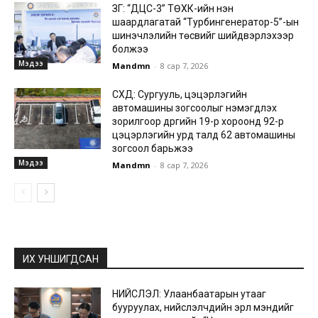
ЗГ: “ДЦС-3” ТӨХК-ийн нэн
шаардлагатай “Турбингенератор-5”-ын
шинэчлэлийн төсвийг шийдвэрлэхээр
болжээ
Мэдээ
Mandmn
-
8 сар 7, 2026
СХД: Сургууль, цэцэрлэгийн
автомашины зогсоолыг нэмэгдүүлэх
зорилгоор дүүргийн 19-р хороонд 92-р
цэцэрлэгийн урд талд 62 автомашины
зогсоол барьжээ
Мэдээ
Mandmn
-
8 сар 7, 2026
ИХ УНШИГДСАН
НИЙСЛЭЛ: Улаанбаатарын утааг
бууруулах, нийслэлчүүдийн эрүүл мэндийг