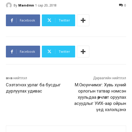
By
Mandmn
1 сар 20, 2018
0
Facebook
Twitter
Facebook
Twitter
өмнөх нийтлэл
Дараагийн нийтлэл
Сээтэгнэх урлаг ба бусдыг
М.Оюунчимэг: Хувь хүний
дурлуулах удивас
орлогын татвар нэмсэн
хуульдаа өөрчлөлт оруулах
асуудлыг УИХ-аар ойрын
үед хэлэлцэнэ