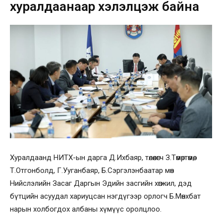
хуралдаанаар хэлэлцэж байна
Хуралдаанд НИТХ-ын дарга Д.Ихбаяр, төлөөлөгч З.Төмөртөмөө,
Т.Отгонболд, Г.Ууганбаяр, Б.Сэргэлэнбаатар мөн
Нийслэлийн Засаг Даргын Эдийн засгийн хөгжил, дэд
бүтцийн асуудал хариуцсан нэгдүгээр орлогч Б.Мөнхбат
нарын холбогдох албаны хүмүүс оролцлоо.