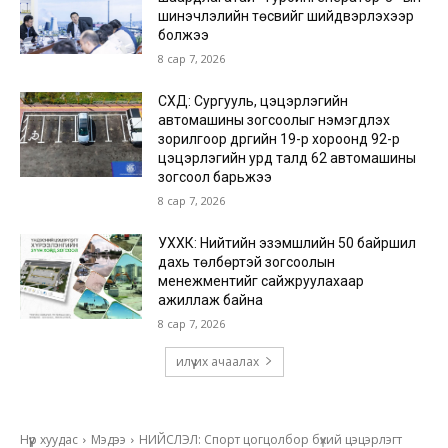
шинэчлэлийн төсвийг шийдвэрлэхээр
болжээ
8 сар 7, 2026
СХД: Сургууль, цэцэрлэгийн
автомашины зогсоолыг нэмэгдүүлэх
зорилгоор дүүргийн 19-р хороонд 92-р
цэцэрлэгийн урд талд 62 автомашины
зогсоол барьжээ
8 сар 7, 2026
УХХК: Нийтийн эзэмшлийн 50 байршил
дахь төлбөртэй зогсоолын
менежментийг сайжруулахаар
ажиллаж байна
8 сар 7, 2026
илүү их ачаалах