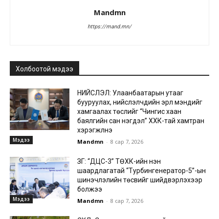
Mandmn
https://mand.mn/
Холбоотой мэдээ
НИЙСЛЭЛ: Улаанбаатарын утааг
бууруулах, нийслэлчүүдийн эрүүл мэндийг
хамгаалах төслийг “Чингис хаан
баялгийн сан нэгдэл” ХХК-тай хамтран
хэрэгжүүлнэ
Мэдээ
Mandmn
-
8 сар 7, 2026
ЗГ: “ДЦС-3” ТӨХК-ийн нэн
шаардлагатай “Турбингенератор-5”-ын
шинэчлэлийн төсвийг шийдвэрлэхээр
болжээ
Мэдээ
Mandmn
-
8 сар 7, 2026