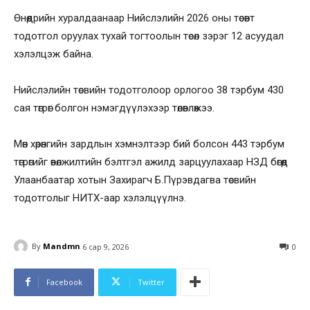
Өнөөдрийн хуралдаанаар Нийслэлийн 2026 оны төсөвт
тодотгол оруулах тухай тогтоолын төсөл зэрэг 12 асуудал
хэлэлцэж байна.
Нийслэлийн төсвийн тодотголоор орлогоо 38 тэрбум 430
сая төгрөг болгон нэмэгдүүлэхээр төлөвлөжээ.
Мөн хөрөнгийн зардлын хэмнэлтээр бий болсон 443 тэрбум
төгрөгийг өвөлжилтийн бэлтгэл ажилд зарцуулахаар НЗД бөгөөд
Улаанбаатар хотын Захирагч Б.Пүрэвдагва төсвийн
тодотголыг НИТХ-аар хэлэлцүүлнэ.
By
Mandmn
6 сар 9, 2026
0
Facebook
Twitter