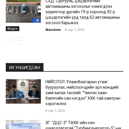
СХД: Сургууль, цэцэрлэгийн
автомашины зогсоолыг нэмэгдүүлэх
зорилгоор дүүргийн 19-р хороонд 92-р
цэцэрлэгийн урд талд 62 автомашины
зогсоол барьжээ
Мэдээ
Mandmn
-
8 сар 7, 2026
ИХ УНШИГДСАН
НИЙСЛЭЛ: Улаанбаатарын утааг
бууруулах, нийслэлчүүдийн эрүүл мэндийг
хамгаалах төслийг “Чингис хаан
баялгийн сан нэгдэл” ХХК-тай хамтран
хэрэгжүүлнэ
8 сар 7, 2026
ЗГ: “ДЦС-3” ТӨХК-ийн нэн
шаардлагатай “Турбингенератор-5”-ын