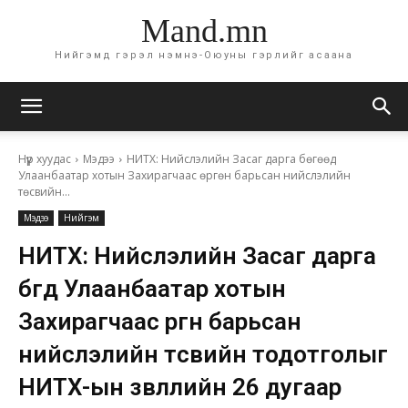
Mand.mn
Нийгэмд гэрэл нэмнэ-Оюуны гэрлийг асаана
Нүүр хуудас
Мэдээ
НИТХ: Нийслэлийн Засаг дарга бөгөөд
Улаанбаатар хотын Захирагчаас өргөн барьсан нийслэлийн
төсвийн...
Мэдээ
Нийгэм
НИТХ: Нийслэлийн Засаг дарга
бөгөөд Улаанбаатар хотын
Захирагчаас өргөн барьсан
нийслэлийн төсвийн тодотголыг
НИТХ-ын зөвлөлийн 26 дугаар