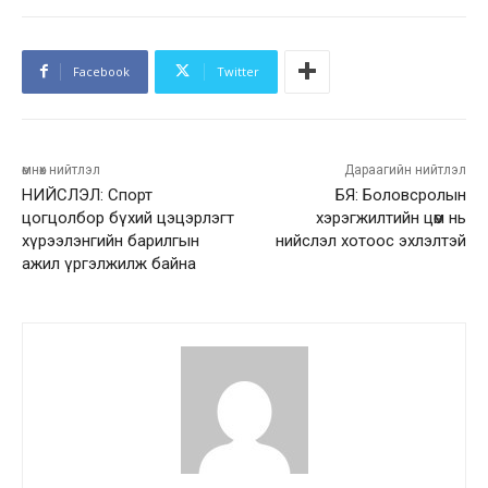
Facebook
Twitter
өмнөх нийтлэл
Дараагийн нийтлэл
НИЙСЛЭЛ: Спорт
БЯ: Боловсролын
цогцолбор бүхий цэцэрлэгт
хэрэгжилтийн цөм нь
хүрээлэнгийн барилгын
нийслэл хотоос эхлэлтэй
ажил үргэлжилж байна