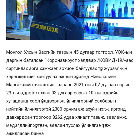
Монгол Улсын Засгийн газрын 45 дугаар тогтоол, УОК-ын
даргын баталсан “Коронавируст халдвар /КОВИД-19/-аас
сэргийлэх арга хэмжээг зохион байгуулах түр журам”-ын
хэрэгжилтийг хангуулах ажлын хүрээнд Нийслэлийн
Мэргэжлийн хяналтын газраас 2021 оны 02 дугаар сарын
23-ны өдрөөс эхлэн 03 дугаар сарын 10-ны өдрийн
хугацаанд хоол үйлдвэрлэл, үйлчилгээний салбарын
нийтийн үйлчилгээтэй 2300 орчим аж ахуйн нэгж, иргэнд
давхардсан тоогоор 8262 удаа хяналт тавьж, зөвлөмж,
мэдэгдлийг хүргүүлэн, зөвлөн туслах үйлчилгээ үзүүлж
ажилласан байна.