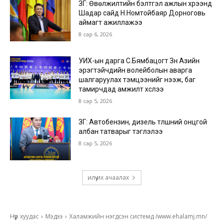
ЗГ: Өвөлжилтийн бэлтгэл ажлын хүрээнд
Шадар сайд Н.Номтойбаяр Дорноговь
аймагт ажиллажээ
8 сар 6, 2026
УИХ-ын дарга С.Бямбацогт Зүүн Азийн
эрэгтэйчүүдийн волейболын аварга
шалгаруулах тэмцээнийг нээж, баг
тамирчдад амжилт хүслээ
8 сар 5, 2026
ЗГ: Автобензин, дизель түлшний онцгой
албан татварыг тэглэлээ
8 сар 5, 2026
илүү их ачаалах