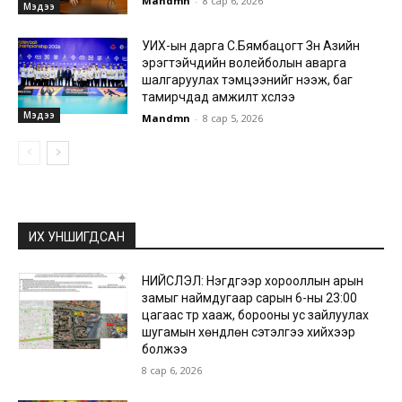
Mandmn
-
8 сар 6, 2026
Мэдээ
УИХ-ын дарга С.Бямбацогт Зүүн Азийн
эрэгтэйчүүдийн волейболын аварга
шалгаруулах тэмцээнийг нээж, баг
тамирчдад амжилт хүслээ
Мэдээ
Mandmn
-
8 сар 5, 2026
ИХ УНШИГДСАН
НИЙСЛЭЛ: Нэгдүгээр хорооллын арын
замыг наймдугаар сарын 6-ны 23:00
цагаас түр хааж, борооны ус зайлуулах
шугамын хөндлөн сэтэлгээ хийхээр
болжээ
8 сар 6, 2026