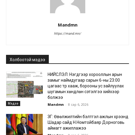
Mandmn
https://mand.mn/
Холбоотой мэдээ
НИЙСЛЭЛ: Нэгдүгээр хорооллын арын
замыг наймдугаар сарын 6-ны 23:00
цагаас түр хааж, борооны ус зайлуулах
шугамын хөндлөн сэтэлгээ хийхээр
болжээ
Мэдээ
Mandmn
-
8 сар 6, 2026
ЗГ: Өвөлжилтийн бэлтгэл ажлын хүрээнд
Шадар сайд Н.Номтойбаяр Дорноговь
аймагт ажиллажээ