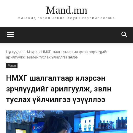
Mand.mn
Нийгэмд гэрэл нэмнэ-Оюуны гэрлийг асаана
Нүүр хуудас
Мэдээ
НМХГ шалгалтаар илэрсэн зөрчлүүдийг
арилгуулж, зөвлөн туслах үйлчилгээ үзүүллээ
Мэдээ
НМХГ шалгалтаар илэрсэн
зөрчлүүдийг арилгуулж, зөвлөн
туслах үйлчилгээ үзүүллээ