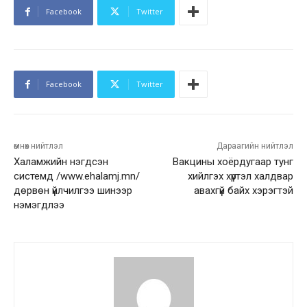
Facebook
Twitter
Facebook
Twitter
өмнөх нийтлэл
Дараагийн нийтлэл
Халамжийн нэгдсэн
Вакцины хоёрдугаар тунг
системд /www.ehalamj.mn/
хийлгэх хүртэл халдвар
дөрвөн үйлчилгээ шинээр
авахгүй байх хэрэгтэй
нэмэгдлээ