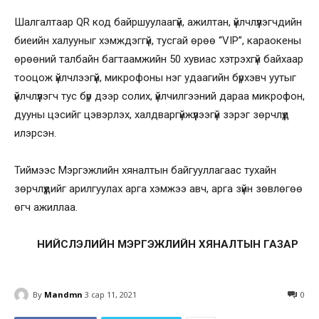
Шалгалтаар QR код байршуулаагүй, ажилтан, үйлчлүүлэгчдийн
биеийн халууныг хэмждэггүй, тусгай өрөө “VIP”, караокены
өрөөний талбайн багтаамжийн 50 хувиас хэтрэхгүй байхаар
тооцож үйлчлээгүй, микрофоны нэг удаагийн бүрхэвч уутыг
үйлчлүүлэгч тус бүр дээр солих, үйлчилгээний дараа микрофон,
дууны цэсийг цэвэрлэх, халдваргүйжүүлээгүй зэрэг зөрчлүүд
илэрсэн.
Тиймээс Мэргэжлийн хяналтын байгууллагаас тухайн
зөрчлүүдийг арилгуулах арга хэмжээ авч, арга зүйн зөвлөгөө
өгч ажиллаа.
НИЙСЛЭЛИЙН МЭРГЭЖЛИЙН ХЯНАЛТЫН ГАЗАР
By
Mandmn
3 сар 11, 2021
0