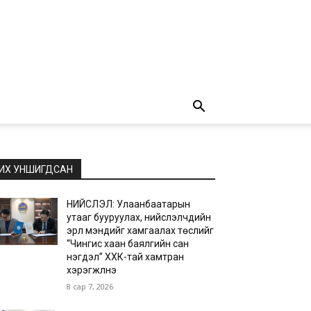
ИХ УНШИГДСАН
НИЙСЛЭЛ: Улаанбаатарын
утааг бууруулах, нийслэлчүүдийн
эрүүл мэндийг хамгаалах төслийг
“Чингис хаан баялгийн сан
нэгдэл” ХХК-тай хамтран
хэрэгжүүлнэ
8 сар 7, 2026