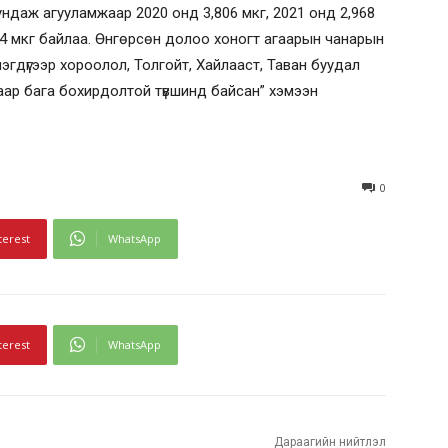
ундаж агууламжаар 2020 онд 3,806 мкг, 2021 онд 2,968
 14 мкг байлаа. Өнгөрсөн долоо хоногт агаарын чанарын
гдүгээр хороолол, Толгойт, Хайлааст, Таван буудал
аар бага бохирдолтой түвшинд байсан” хэмээн
0
terest
WhatsApp
terest
WhatsApp
Дараагийн нийтлэл