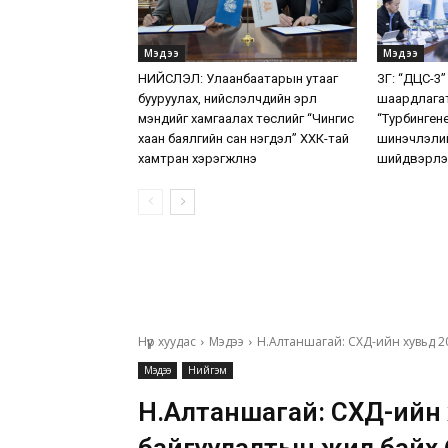
Мэдээ
Мэдээ
НИЙСЛЭЛ: Улаанбаатарын утааг
ЗГ: “ДЦС-3”
бууруулах, нийслэлчүүдийн эрүүл
шаардлага
мэндийг хамгаалах төслийг “Чингис
“Турбинген
хаан баялгийн сан нэгдэл” ХХК-тай
шинэчлэлий
хамтран хэрэгжүүлнэ
шийдвэрлэ