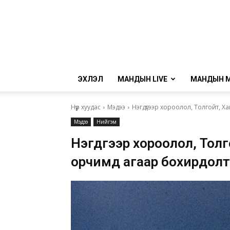
ЭХЛЭЛ
МАНДЫН LIVE
МАНДЫН 
Нүүр хуудас
Мэдээ
Нэгдүгээр хороолол, Толгойт, 
Мэдээ
Нийгэм
Нэгдүгээр хороолол, Тол
орчимд агаар бохирдолт