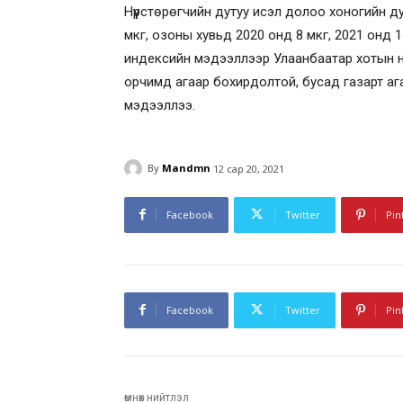
Нүүрстөрөгчийн дутуу исэл долоо хоногийн д
мкг, озоны хувьд 2020 онд 8 мкг, 2021 онд
индексийн мэдээллээр Улаанбаатар хотын нэ
орчимд агаар бохирдолтой, бусад газарт аг
мэдээллээ.
By
Mandmn
12 сар 20, 2021
Facebook
Twitter
Pin
Facebook
Twitter
Pin
өмнөх нийтлэл