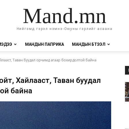
Mand.mn
Нийгэмд гэрэл нэмнэ-Оюуны гэрлийг асаана
МЭДЭЭ
МАНДЫН ПАПРИКА
МАНДЫН БҮТЭЭЛ
Хайлааст, Таван буудал орчимд агаар бохирдолтой байна
гойт, Хайлааст, Таван буудал
ой байна