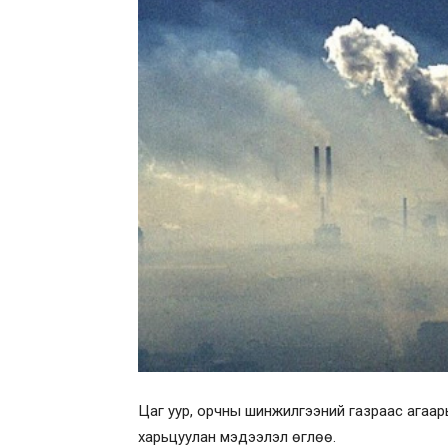
Цаг уур, орчны шинжилгээний газраас агаары
харьцуулан мэдээлэл өглөө.