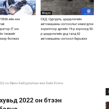
Мэдээ
 ТӨХК-ийн нэн
СХД: Сургууль, цэцэрлэгийн
тай
автомашины зогсоолыг нэмэгдүүлэх
ератор-5”-ын
зорилгоор дүүргийн 19-р хороонд 92-
н төсвийг
р цэцэрлэгийн урд талд 62
хээр болжээ
автомашины зогсоол барьжээ