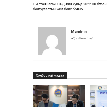
Н.Алтаншагай: СХД-ийн хувьд 2022 он бүтээн
байгуулалтын жил байх болно
Mandmn
https://mand.mn/
Холбоотой мэдээ