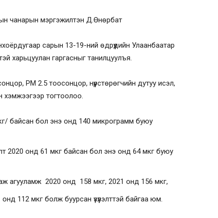
рын чанарын мэргэжилтэн Д.Өнөрбат
нхоёрдугаар сарын 13-19-ний өдрүүдийн Улаанбаатар
тэй харьцуулан гаргасныг танилцуулъя.
онцор, РМ 2.5 тоосонцор, нүүрстөрөгчийн дутуу исэл,
йн хэмжээгээр тогтоолоо.
мкг/ байсан бол энэ онд 140 микрограмм буюу
элт 2020 онд 61 мкг байсан бол энэ онд 64 мкг буюу
ж агууламж 2020 онд 158 мкг, 2021 онд 156 мкг,
онд 112 мкг болж буурсан үзүүлэлттэй байгаа юм.