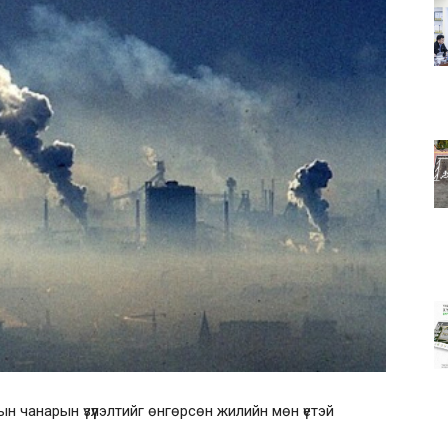
н чанарын үзүүлэлтийг өнгөрсөн жилийн мөн үетэй