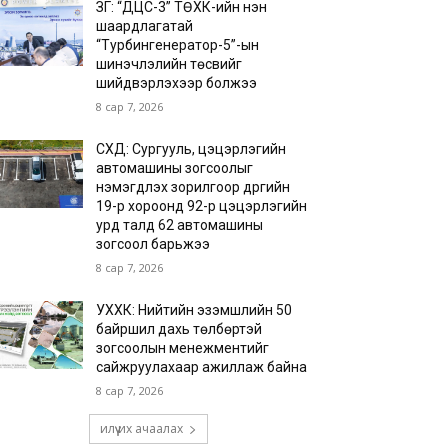
ЗГ: “ДЦС-3” ТӨХК-ийн нэн
шаардлагатай
“Турбингенератор-5”-ын
шинэчлэлийн төсвийг
шийдвэрлэхээр болжээ
8 сар 7, 2026
СХД: Сургууль, цэцэрлэгийн
автомашины зогсоолыг
нэмэгдүүлэх зорилгоор дүүргийн
19-р хороонд 92-р цэцэрлэгийн
урд талд 62 автомашины
зогсоол барьжээ
8 сар 7, 2026
УХХК: Нийтийн эзэмшлийн 50
байршил дахь төлбөртэй
зогсоолын менежментийг
сайжруулахаар ажиллаж байна
8 сар 7, 2026
илүү их ачаалах