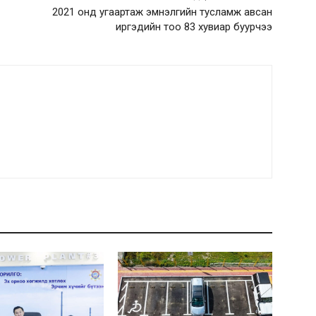
2021 онд угаартаж эмнэлгийн тусламж авсан
иргэдийн тоо 83 хувиар буурчээ