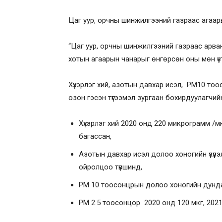
Цаг уур, орчны шинжилгээний газраас агаа
“Цаг уур, орчны шинжилгээний газраас арва
хотын агаарын чанарыг өнгөрсөн оны мөн үе
Хүхэрлэг хий, азотын давхар исэл, РМ10 тоос
озон гэсэн түгээмэл зургаан бохирдуулагчи
Хүхэрлэг хий 2020 онд 220 микрограмм /
багассан,
Азотын давхар исэл долоо хоногийн үзүүл
ойролцоо түвшинд,
РМ 10 тоосонцрын долоо хоногийн дунда
РМ 2.5 тоосонцор 2020 онд 120 мкг, 2021 