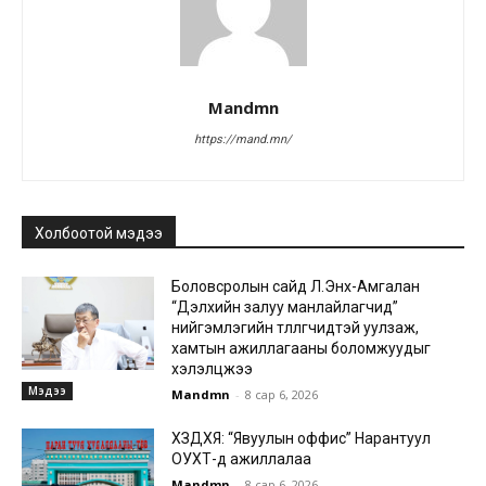
Mandmn
https://mand.mn/
Холбоотой мэдээ
Боловсролын сайд Л.Энх-Амгалан
“Дэлхийн залуу манлайлагчид”
нийгэмлэгийн төлөөлөгчидтэй уулзаж,
хамтын ажиллагааны боломжуудыг
хэлэлцжээ
Мэдээ
Mandmn
-
8 сар 6, 2026
ХЗДХЯ: “Явуулын оффис” Нарантуул
ОУХТ-д ажиллалаа
Mandmn
-
8 сар 6, 2026