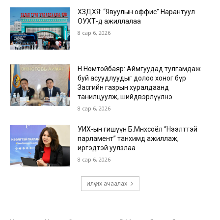
ХЗДХЯ: “Явуулын оффис” Нарантуул
ОУХТ-д ажиллалаа
8 сар 6, 2026
Н.Номтойбаяр: Аймгуудад тулгамдаж
буй асуудлуудыг долоо хоног бүр
Засгийн газрын хуралдаанд
танилцуулж, шийдвэрлүүлнэ
8 сар 6, 2026
УИХ-ын гишүүн Б.Мөнхсоёл “Нээлттэй
парламент” танхимд ажиллаж,
иргэдтэй уулзлаа
8 сар 6, 2026
илүү их ачаалах