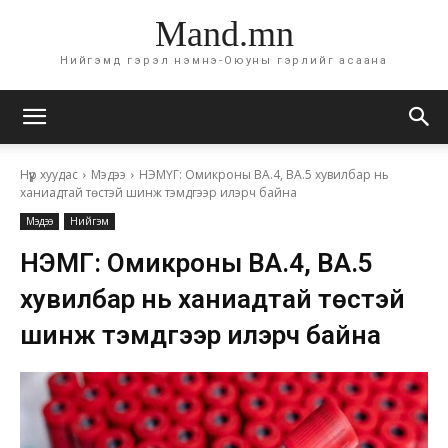
Mand.mn
Нийгэмд гэрэл нэмнэ-Оюуны гэрлийг асаана
Нүүр хуудас
Мэдээ
НЭМҮГ: Омикроны ВА.4, ВА.5 хувилбар нь
ханиадтай төстэй шинж тэмдгээр илэрч байна
Мэдээ
Нийгэм
НЭМҮГ: Омикроны ВА.4, ВА.5
хувилбар нь ханиадтай төстэй
шинж тэмдгээр илэрч байна