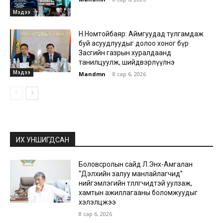
Мэдээ
Н.Номтойбаяр: Аймгуудад тулгамдаж
буй асуудлуудыг долоо хоног бүр
Засгийн газрын хуралдаанд
танилцуулж, шийдвэрлүүлнэ
Мэдээ
Mandmn
-
8 сар 6, 2026
ИХ УНШИГДСАН
Боловсролын сайд Л.Энх-Амгалан
“Дэлхийн залуу манлайлагчид”
нийгэмлэгийн төлөөлөгчидтэй уулзаж,
хамтын ажиллагааны боломжуудыг
хэлэлцжээ
8 сар 6, 2026