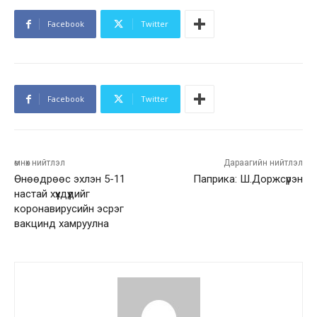
Facebook
Twitter
Facebook
Twitter
өмнөх нийтлэл
Дараагийн нийтлэл
Өнөөдрөөс эхлэн 5-11
Паприка: Ш.Доржсүрэн
настай хүүхдүүдийг
коронавирусийн эсрэг
вакцинд хамруулна