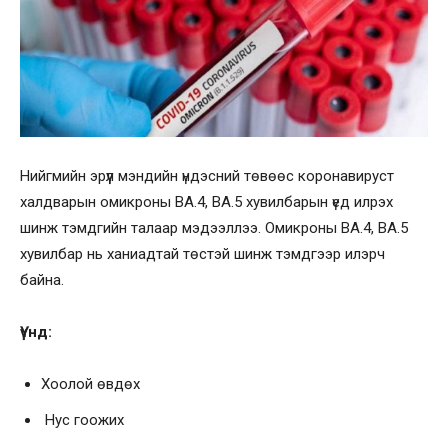
Нийгмийн эрүүл мэндийн үндэсний төвөөс коронавируст
халдварын омикроны BA.4, BA.5 хувилбарын үед илрэх
шинж тэмдгийн талаар мэдээллээ. Омикроны ВА.4, ВА.5
хувилбар нь ханиадтай төстэй шинж тэмдгээр илэрч
байна.
Үүнд:
Хоолой өвдөх
Нус гоожих