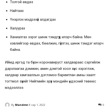
Толгой өвдөх
Найтаах
Үнэрлэх мэдрэхүй алдагдах
Халуурах
Ханиалгах зэрэг шинж тэмдгүүд илэрч байна. Мөн
хэвлийгээр өвдөх, бөөлжих, гүйлгэх, шинж тэмдэг илэрч
байна.
Иймд иргэд та бүхэн коронавируст халдвараас сэргийлж
дархлаагаа дэмжин, амин дэмтэй хоол хүнс хэрэглэж,
халдвар хамгааллын дэглэмээ баримтлан амны хаалт
тогтмол зүүхийг Нийгмийн эрүүл мэндийн үндэсний төвөөс
мэдээллээ.
By
Mandmn
8 сар 1, 2022
0