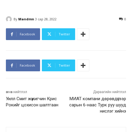
By
Mandmn
3 сар 28, 2022
0
Facebook
Twitter
Facebook
Twitter
өмнөх нийтлэл
Дараагийн нийтлэл
Уилл Смит жүжигчин Крис
МИАТ компани дөрөвдүгээр
Рокийг цохисон шалтгаан
сарын 6-наас Турк руу шууд
нислэг хийнэ