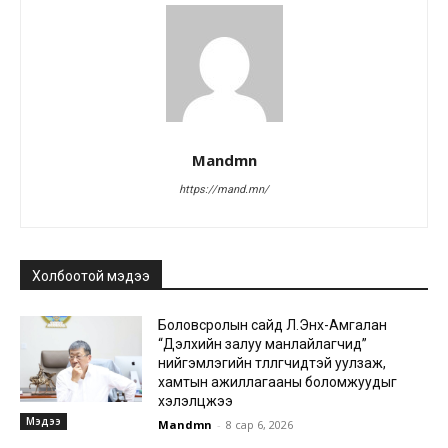
Mandmn
https://mand.mn/
Холбоотой мэдээ
Боловсролын сайд Л.Энх-Амгалан
“Дэлхийн залуу манлайлагчид”
нийгэмлэгийн төлөөлөгчидтэй уулзаж,
хамтын ажиллагааны боломжуудыг
хэлэлцжээ
Мэдээ
Mandmn
-
8 сар 6, 2026