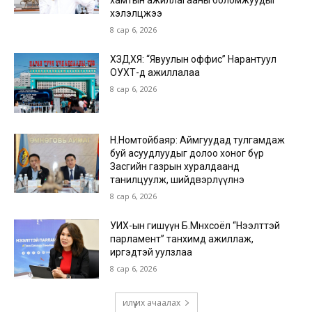
хамтын ажиллагааны боломжуудыг
хэлэлцжээ
8 сар 6, 2026
ХЗДХЯ: “Явуулын оффис” Нарантуул
ОУХТ-д ажиллалаа
8 сар 6, 2026
Н.Номтойбаяр: Аймгуудад тулгамдаж
буй асуудлуудыг долоо хоног бүр
Засгийн газрын хуралдаанд
танилцуулж, шийдвэрлүүлнэ
8 сар 6, 2026
УИХ-ын гишүүн Б.Мөнхсоёл “Нээлттэй
парламент” танхимд ажиллаж,
иргэдтэй уулзлаа
8 сар 6, 2026
илүү их ачаалах