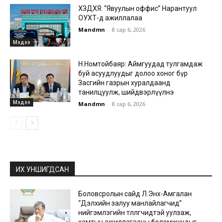
ХЗДХЯ: “Явуулын оффис” Нарантуул
ОУХТ-д ажиллалаа
Mandmn
-
8 сар 6, 2026
Мэдээ
Н.Номтойбаяр: Аймгуудад тулгамдаж
буй асуудлуудыг долоо хоног бүр
Засгийн газрын хуралдаанд
танилцуулж, шийдвэрлүүлнэ
Мэдээ
Mandmn
-
8 сар 6, 2026
ИХ УНШИГДСАН
Боловсролын сайд Л.Энх-Амгалан
“Дэлхийн залуу манлайлагчид”
нийгэмлэгийн төлөөлөгчидтэй уулзаж,