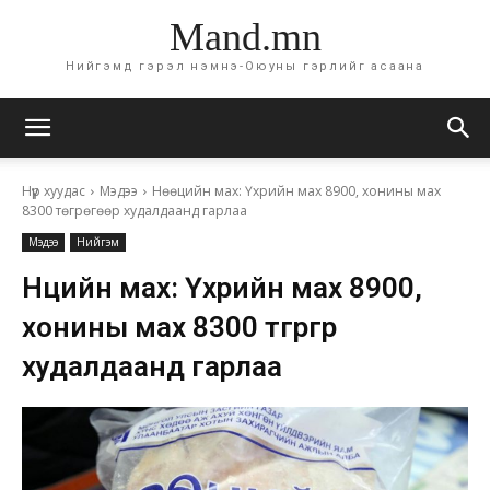
Mand.mn
Нийгэмд гэрэл нэмнэ-Оюуны гэрлийг асаана
Нүүр хуудас
Мэдээ
Нөөцийн мах: Үхрийн мах 8900, хонины мах
8300 төгрөгөөр худалдаанд гарлаа
Мэдээ
Нийгэм
Нөөцийн мах: Үхрийн мах 8900,
хонины мах 8300 төгрөгөөр
худалдаанд гарлаа