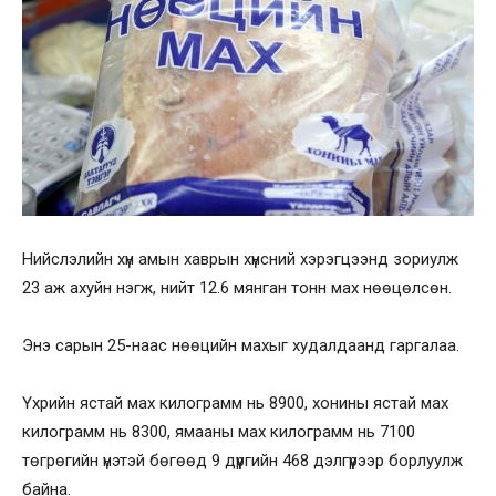
Нийслэлийн хүн амын хаврын хүнсний хэрэгцээнд зориулж
23 аж ахуйн нэгж, нийт 12.6 мянган тонн мах нөөцөлсөн.
Энэ сарын 25-наас нөөцийн махыг худалдаанд гаргалаа.
Үхрийн ястай мах килограмм нь 8900, хонины ястай мах
килограмм нь 8300, ямааны мах килограмм нь 7100
төгрөгийн үнэтэй бөгөөд 9 дүүргийн 468 дэлгүүрээр борлуулж
байна.