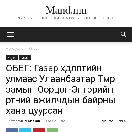
Mand.mn
Нийгэмд гэрэл нэмнэ-Оюуны гэрлийг асаана
Нүүр хуудас
Видео
Видео
Мэдээ
ОБЕГ: Газар хөдлөлтийн
улмаас Улаанбаатар Төмөр
замын Оорцог-Энгэрийн
өртөөний ажилчдын байрны
хана цуурсан
Нийтэлсэн
Mandmn
-
3 сар 24, 2021
692
0