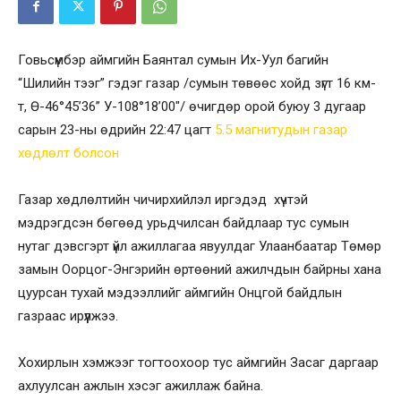
Говьсүмбэр аймгийн Баянтал сумын Их-Уул багийн
“Шилийн тээг” гэдэг газар /сумын төвөөс хойд зүгт 16 км-
т, Ө-46°45’36” У-108°18’00″/ өчигдөр орой буюу 3 дугаар
сарын 23-ны өдрийн 22:47 цагт
5.5 магнитудын газар
хөдлөлт болсон
Газар хөдлөлтийн чичирхийлэл иргэдэд хүчтэй
мэдрэгдсэн бөгөөд урьдчилсан байдлаар тус сумын
нутаг дэвсгэрт үйл ажиллагаа явуулдаг Улаанбаатар Төмөр
замын Оорцог-Энгэрийн өртөөний ажилчдын байрны хана
цуурсан тухай мэдээллийг аймгийн Онцгой байдлын
газраас ирүүлжээ.
Хохирлын хэмжээг тогтоохоор тус аймгийн Засаг даргаар
ахлуулсан ажлын хэсэг ажиллаж байна.