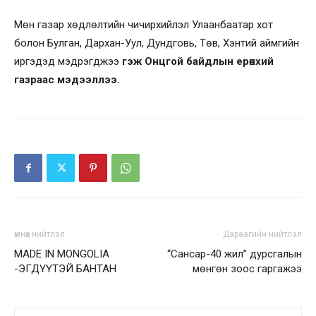
Мөн газар хөдлөлтийн чичирхийлэл Улаанбаатар хот
болон Булган, Дархан-Уул, Дундговь, Төв, Хэнтий аймгийн
иргэдэд мэдрэгджээ
гэж Онцгой байдлын ерөнхий
газраас мэдээллээ.
өмнөх нийтлэл
Дараагийн нийтлэл
MADE IN MONGOLIA
“Сансар-40 жил” дурсгалын
-ЭГДҮҮТЭЙ БАНТАН
мөнгөн зоос гаргажээ