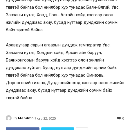
төлөвтэй байгаа бол нийлбэр хур тунадас Баян-Өлгий, Увс,
Завханы нутаг, Ховд, Говь-Алтайн хойд хэсгээр олон
жилийн дунджаас ахиу, бусад нутгаар дунджийн орчим
байх төлөвтэй байна.
Аравдугаар сарын агаарын дундаж температур Увс,
Завханы нутаг, Ховдын хойд, Архангайн баруун,
Баянхонгорын баруун хойд хэсгээр олон жилийн
дунджаас хүйтэн, бусад нутгаар дунджийн орчим байх
төлөвтэй байгаа бол нийлбэр хур тунадас Өмнөговь,
Дорноговийн ихэнх, Дундговийн өмнөд хэсгээр олон жилийн
дунджаас ахиу, бусад нутгаар дунджийн орчим байх
төлөвтэй байна.
By
Mandmn
7 сар 22, 2025
0