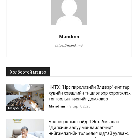
Mandmn
https://mand.mn/
Холбоотой мэдээ
НИТХ: “Нүүрс пиролизийн үйлдвэр”-ийг төр,
хувийн хэвшлийн түншлэлээр хэрэгжүүлэх
тогтоолын төслийг дэмжжээ
Mandmn
-
8 сар 7, 2026
Мэдээ
Боловсролын сайд Л.Энх-Амгалан
“Дэлхийн залуу манлайлагчид”
нийгэмлэгийн төлөөлөгчидтэй уулзаж,