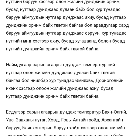
нутгийн баруун хэсгээр олон жилийн дунджийн орчим,
бусад нутгаар дунджаас дулаан байх бол хур тунадас
баруун аймгуудын нутгаар дунджаас ахиу, бусад нутгаар
дунджийн орчим байх төлөвтэй байгаа бол аравдугаар сард
баруун аймгуудын нутгаар дунджаас сэрүүн, хур тунадас
нутгийн өмнөд хэсгээр ахиу, бусад хугацаанд болон бусад
нутгийн дунджийн орчим байх төлөвтэй байна.
Наймдугаар сарын агаарын дундаж температур нийт
нутгаар олон жилийн дунджаас дулаан байх төлөвтэй
байгаа бол нийлбэр хур тунадас Өмнөговь, Дорноговийн
ихэнх хэсгээр олоон жилийн дунджаас ахиу, бусад
нутгаар дунджийн орчим байх төлөвтэй байна.
Есдүгээр сарын агаарын дундаж температур Баян-Өлгий,
Увс, Завханы нутаг, Ховд, Говь-Алтайн хойд, Архангайн
баруун, Баянхонгорын баруун хойд хэсгээр олон жилийн
дунджийн орчим, бусад нутгаар дунджаас дулаан байх