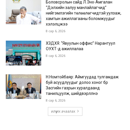
Боловсролын сайд Л.Энх-Амгалан
“Дэлхийн залуу манлайлагчид”
нийгэмлэгийн төлөөлөгчидтэй уулзаж,
хамтын ажиллагааны боломжуудыг
хэлэлцжээ
8 сар 6, 2026
ХЗДХЯ: “Явуулын оффис” Нарантуул
ОУХТ-д ажиллалаа
8 сар 6, 2026
Н.Номтойбаяр: Аймгуудад тулгамдаж
буй асуудлуудыг долоо хоног бүр
Засгийн газрын хуралдаанд
танилцуулж, шийдвэрлүүлнэ
8 сар 6, 2026
илүү их ачаалах