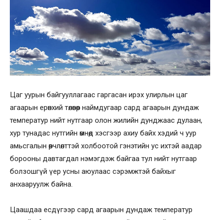
Цаг уурын байгууллагаас гаргасан ирэх улирлын цаг
агаарын ерөнхий төлөвөөр наймдугаар сард агаарын дундаж
температур нийт нутгаар олон жилийн дунджаас дулаан,
хур тунадас нутгийн өмнөд хэсгээр ахиу байх хэдий ч уур
амьсгалын өөрчлөлттэй холбоотой гэнэтийн ус ихтэй аадар
борооны давтагдал нэмэгдэж байгаа тул нийт нутгаар
болзошгүй үер усны аюулаас сэрэмжтэй байхыг
анхааруулж байна.
Цаашдаа есдүгээр сард агаарын дундаж температур