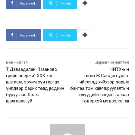
Facebook
Twitter
Facebook
Twitter
өмнөх нийтлэл
Дараагийн нийтлэл
Т.Даваадалай: “Нааново
НИТХ-ын
грийн энержи” ХХК хог
төлөөлөгч Ж.Сандагсүрэн:
шатааж, эрчим хүч гаргах
Нийслэлд хийхээр зорьж
үйлдвэр барих төсөлд өөрсдийн
байгаа том хөрөнгө оруулалтын
буруугаас болж
төслүүдийн явцын талаар
шалгараагүй
тодорхой мэдээлэл өгөөч