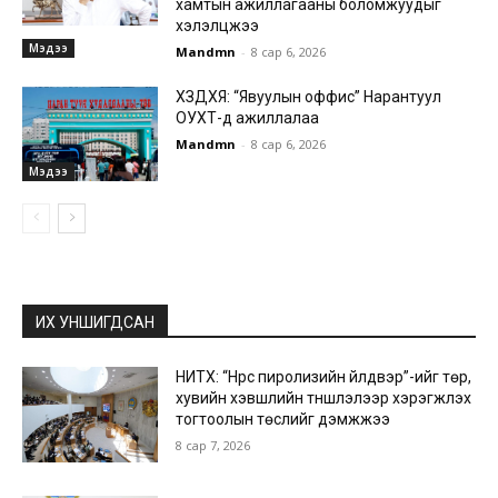
хамтын ажиллагааны боломжуудыг
хэлэлцжээ
Мэдээ
Mandmn
-
8 сар 6, 2026
ХЗДХЯ: “Явуулын оффис” Нарантуул
ОУХТ-д ажиллалаа
Mandmn
-
8 сар 6, 2026
Мэдээ
ИХ УНШИГДСАН
НИТХ: “Нүүрс пиролизийн үйлдвэр”-ийг төр,
хувийн хэвшлийн түншлэлээр хэрэгжүүлэх
тогтоолын төслийг дэмжжээ
8 сар 7, 2026