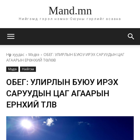
Mand.mn
Нийгэмд гэрэл нэмнэ-Оюуны гэрлийг асаана
Нүүр хуудас
Мэдээ
ОБЕГ: УЛИРЛЫН БУЮУ ИРЭХ САРУУДЫН ЦАГ
АГААРЫН ЕРӨНХИЙ ТӨЛӨВ
Мэдээ
Нийгэм
ОБЕГ: УЛИРЛЫН БУЮУ ИРЭХ
САРУУДЫН ЦАГ АГААРЫН
ЕРӨНХИЙ ТӨЛӨВ