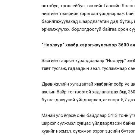
автобус, троллейбус, таксийг Гаалийн болон 
нийтийн тээврийн хэрэгсэл үйлдвэрлэж байг
барилгажуулахад шаардлагатай дэд бүтэц, 
эрчимжүүлэх, борлогдоогүй байгаа орон сууцы
“Ноолуур” хөтөлбөр хэрэгжүүлснээр 3600 
Засгийн газрын хуралдаанаар “Ноолуур” хөтөлб
төсөвт тусгаж, гадаадын зээл, тусламжаар с
Дөрвөн жилийн хугацаатай хөтөлбөрийг хоёр ү
ажлын байр тогтвортой хадгалагдах бөгөөд 3
бүтээгдэхүүний үйлдвэрлэл, экспорт 5,7 дах
Манай улс өнгөрсөн оны байдлаар 5413 тонн у
ширхэг сүлжмэл хувцас үйлдвэрлэсэн байна.
хувийг нэхмэл, сүлжмэл зэрэг эцсийн бүтээ