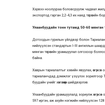
Хэрвээ ноолуураа боловсруулж чадвал жилд
экспортод гарган 2,2-4,3 их наяд төгрөгийн 
Улаанбуудайн тонн тутамд 50-60 мянган т
Дотоодын гурилын үйлдвэр болон Тариалан э
нийлүүлсэн стандартын I-III ангиллын шаар
мянган төгрөгийн урамшуулал олгохоор боллоо.
байна.
Хаврын тариалалтыг хэвийн явуулах, өнгөрсөн
тариаланчдад дэмжлэг үзүүлэх зорилгоор Т
буудайн үнийг хөнгөлөхөөр шийдвэрлэв.
Улаанбуудайн урамшуулалд зориулж өнгөрсөн оны
597 иргэн, аж ахуйн нэгжийн нийлүүлсэн 12