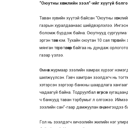
“Оюутны хөгжлийн зээл”-ийг хүүгүй болг
Таван хувийн хүүтэй байсан “Оюутны хөгжли
газрын хуралдаанаас шийдвэрлэлээ. Ингэснэ
боломж бүрдэж байна. Оюутнууд сургуулиа т
эргэн төлөх юм. Тухайн оюутан 10 сая төгрөги
мянган төгрөг төлөхөөр байгаа нь дундаж орло
газар үзлээ.
Өмнөх журмаар зээлийн хамрах хүрээг нэмэгд
шилжүүлсэн. Гэвч хамтран зээлдэгч нь тогтм
хэтэрсэн зэргээр банкны шаардлага хангаагү
чадаагүй байна. Тодруулбал өнгөрсөн хугацаанд
ч банкууд таван тэрбумыг л олгожээ. Иймэ
зээлийн сан”-гаар дамжуулан өгнө, ингэхдээ б
Гол нь зээлдэгч хичээлийн жилийн нэг улир