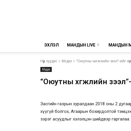
ЭХЛЭЛ
МАНДЫН LIVE
МАНДЫН 
Нүүр хуудас
Мэдээ
“Оюутны хөгжлийн зээл”-ийг хүүг
Мэдээ
“Оюутны хөгжлийн зээл”
Засгийн газрын хуралдаан 2018 оны 2 дугаар
хүүгүй болгох, Агаарын бохирдолтой тэмцэх 
зэрэг асуудлыг хэлэлцэн шийдвэр гаргалаа.