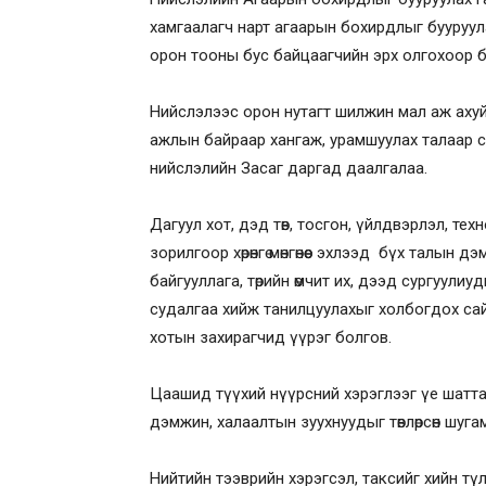
хамгаалагч нарт агаарын бохирдлыг бууруул
орон тооны бус байцаагчийн эрх олгохоор 
Нийслэлээс орон нутагт шилжин мал аж ахуй
ажлын байраар хангаж, урамшуулах талаар с
нийслэлийн Засаг даргад даалгалаа.
Дагуул хот, дэд төв, тосгон, үйлдвэрлэл, т
зорилгоор хөрөнгө мөнгөнөөс эхлээд бүх талын 
байгууллага, төрийн өмчит их, дээд сургуулиу
судалгаа хийж танилцуулахыг холбогдох сайд
хотын захирагчид үүрэг болгов.
Цаашид түүхий нүүрсний хэрэглээг үе шатта
дэмжин, халаалтын зуухнуудыг төвлөрсөн шуг
Нийтийн тээврийн хэрэгсэл, таксийг хийн т