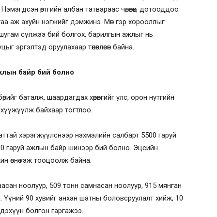
Нэмэгдсэн өртгийн албан татвараас чөлөөлөх, дотооддоо
аа аж ахуйн нэгжийг дэмжинэ. Мөн гэр хорооллыг
шугам сүлжээ бий болгох, барилгын ажлыг нь
г эргэлтэд оруулахаар төлөвлөсөн байна.
ажлын байр бий болно
өрийг баталж, шаардагдах хөрөнгийг улс, орон нутгийн
анхүүжүүлж байхаар тогтлоо.
е шаттай хэрэгжүүлснээр нэхмэлийн салбарт 5500 гаруй
600 гаруй ажлын байр шинээр бий болно. Эцсийн
ин өснө гэж тооцоолж байна.
гаасан ноолуур, 509 тонн самнасан ноолуур, 915 мянган
 Үүний 90 хувийг анхан шатны боловсруулалт хийж, 10
гдэхүүн болгон гаргажээ.