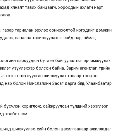
ахад хяналт тавих байцаагч, хороодын ахлагч нарт
болов.
, газар тариалан эрхлэх сонирхолтой иргэдийг дэмжин
удалж, саналаа танилцуулахыг сайд нар, аймаг,
ехнологийн паркуудын бүтээн байгуулалтыг эрчимжүүлэх
дэмжлэг үзүүлэхээр болсон байна. Зарим агентлаг, төрийн
дыг хотын төвөөс нүүлгэн шилжүүлэх талаар тооцоо,
 нар болон Нийслэлийн Засаг дарга бөгөөд Улаанбаатар
й бүсчлэн хориглож, сайжруулсан түлшний хэрэглээг
амд холбох юм.
үлшинд шилжүүлэх, хийн болон цахилгаанаар ажилладаг