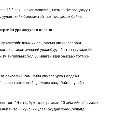
ээ 19,8 сая ширхэг сүлжмэл, нэхмэл бүтээгдэхүүн
борлуулалт хийх боломжтой гэж тооцоолж байна.
өгрөгийн урамшуулал олгоно
рхлэлтийг дэмжих сан, улсын нөөцийн салбарт
длага хангасан хүнсний улаанбуудайн тонн тутамд 60
 IV ангиллынх бол 50 мянган төгрөг байхаар тогтсон
 онд байгалийн гамшгийн улмаас ургац алдсан
ариалан эрхлэлтийг дэмжих санд байгаа үрийн
 төсөвт 14.9 тэрбум төгрөг тусгасан. 13 аймгийн 54 сумын
8 мянган тонн хүнсний улаанбуудай урамшуулалд