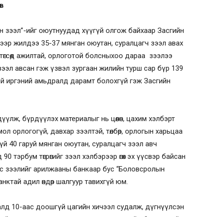
ов
йн зээл”-ийг оюутнуудад хүүгүй олгож байхаар Засгийн
эр жилдээ 35-37 мянган оюутан, суралцагч зээл авах
өгсөөд ажилтай, орлоготой болсныхоо дараа зээлээ
йн зээл авсан гэж үзвэл зургаан жилийн турш сар бүр 139
готой иргэний амьдралд дарамт болохгүй гэж Засгийн
үүлж, бүрдүүлэх материалыг нь цөөлөн, цахим хэлбэрт
ол орлогогүй, давхар зээлтэй, төлбөр, орлогын харьцаа
й 40 гаруй мянган оюутан, суралцагч зээл авч
 90 тэрбум төгрөгийг зээл хэлбэрээр өгөх эх үүсвэр байсан
эс зээлийг арилжааны банкаар бус “Боловсролын
анктай адил өндөр шалгуур тавихгүй юм.
алд 10-аас доошгүй цагийн хичээл судалж, дүгнүүлсэн