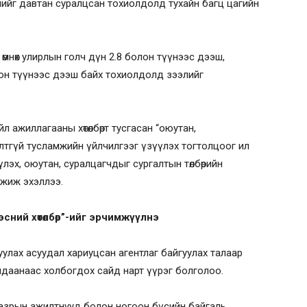
элийг давтан суралцсан тохиолдолд тухайн багц цагийн
өмнөх улирлын голч дүн 2.8 болон түүнээс дээш,
лон түүнээс дээш байх тохиолдолд зээлийг
 ажиллагааны хөтөлбөрт тусгасан “оюутан,
алтгүй тусламжийн үйлчилгээг үзүүлэх тогтолцоог ил
лэх, оюутан, суралцагчдыг сургалтын төлбөрийн
гжиж эхэллээ.
сний хөтөлбөр”-ийг эрчимжүүлнэ
улах асуудал хариуцсан агентлаг байгуулах талаар
лдаанаас холбогдох сайд нарт үүрэг болголоо.
азрын ажилтнууд болон ногоон бүсийн байгаль