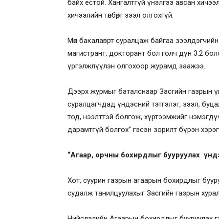
байх ёстой. Хангалтгүй үнэлгээ авсан хичэ
хичээлийн төлбөрт зээл олгохгүй.
Мөн бакалаврт суралцаж байгаа зээлдэгчийн 
магистрант, докторант бол голч дүн 3.2 бо
үргэлжлүүлэн олгохоор журамд заажээ.
Дээрх журмыг баталснаар Засгийн газрын үйл
суралцагчдад үндэсний тэтгэлэг, зээл, буц
тод, нээлттэй болгож, хүртээмжийг нэмэгдүү
дарамтгүй болгох” гэсэн зорилт бүрэн хэрэ
“Агаар, орчны бохирдлыг бууруулах үндэ
Хот, суурин газрын агаарын бохирдлыг бууру
судалж танилцуулахыг Засгийн газрын хура
Нийслэлийн Агаарын бохирдлыг бууруулах г