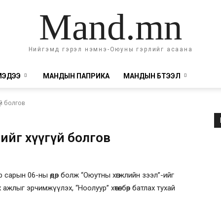
Mand.mn
Нийгэмд гэрэл нэмнэ-Оюуны гэрлийг асаана
МЭДЭЭ
МАНДЫН ПАПРИКА
МАНДЫН БҮТЭЭЛ
үй болгов
-ийг хүүгүй болгов
 сарын 06-ны өдөр болж “Оюутны хөгжлийн зээл”-ийг
ажлыг эрчимжүүлэх, “Ноолуур” хөтөлбөр батлах тухай