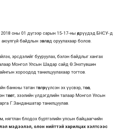
 2018 оны 01 дүгээр сарын 15-17-ны өдрүүдэд БНСУ-д
аюулгүй байдлын зөвлөлд оруулахаар болов.
ийлэх, эрсдэлийг бууруулах, бэлэн байдлыг хангах
талаар Монгол Улсын Шадар сайд Ө.Энхтүвшин
айнгын хороодод танилцуулахаар тогтов.
 банкны татан төвлөрүүлсэн эх үүсвэр, төсөл,
гэн төлөлт, зээлийн үлдэгдлийн талаар Монгол Улсын
дарга Г.Занданшатар танилцуулав.
м, нягтлан блодох бүртгэлийн улсын байцаагчийн
лэл мэдээлэл, олон нийттэй харилцах хэлтсээс