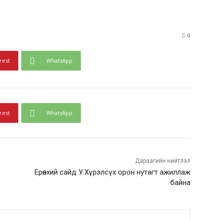
0
rest
WhatsApp
rest
WhatsApp
Дараагийн нийтлэл
Ерөнхий сайд У.Хүрэлсүх орон нутагт ажиллаж
байна