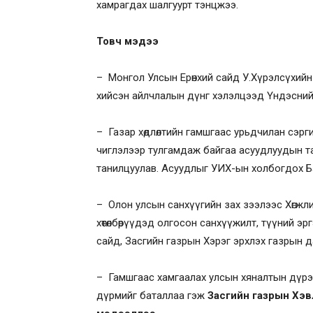
хамрагдах шалгуурт тэнцжээ.
Товч мэдээ
– Монгол Улсын Ерөнхий сайд У.Хүрэлсүхийн
хийсэн айлчлалын дүнг хэлэлцээд Үндэсний 
– Газар хөдлөлтийн гамшгаас урьдчилан сэрг
чиглэлээр тулгамдаж байгаа асуудлуудын 
танилцуулав. Асуудлыг УИХ-ын холбогдох Б
– Олон улсын санхүүгийн зах зээлээс Хөгжлийн
хөтөлбөрүүдэд олгосон санхүүжилт, түүний эр
сайд, Засгийн газрын Хэрэг эрхлэх газрын 
– Гамшгаас хамгаалах улсын хяналтын дүрэ
дүрмийг баталлаа гэж
Засгийн газрын Хэв