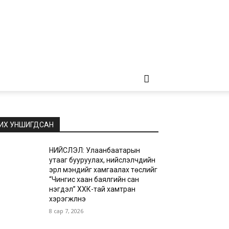
ИХ УНШИГДСАН
НИЙСЛЭЛ: Улаанбаатарын
утааг бууруулах, нийслэлчүүдийн
эрүүл мэндийг хамгаалах төслийг
“Чингис хаан баялгийн сан
нэгдэл” ХХК-тай хамтран
хэрэгжүүлнэ
8 сар 7, 2026