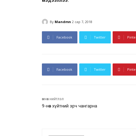
мэдээллээ.
By
Mandmn
2 сар 7, 2018
Facebook
Twitter
Pinte
Facebook
Twitter
Pinte
өмнөх нийтлэл
9-нөөс хүйтний эрч чангарна