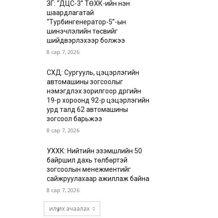
ЗГ: “ДЦС-3” ТӨХК-ийн нэн
шаардлагатай
“Турбингенератор-5”-ын
шинэчлэлийн төсвийг
шийдвэрлэхээр болжээ
8 сар 7, 2026
СХД: Сургууль, цэцэрлэгийн
автомашины зогсоолыг
нэмэгдүүлэх зорилгоор дүүргийн
19-р хороонд 92-р цэцэрлэгийн
урд талд 62 автомашины
зогсоол барьжээ
8 сар 7, 2026
УХХК: Нийтийн эзэмшлийн 50
байршил дахь төлбөртэй
зогсоолын менежментийг
сайжруулахаар ажиллаж байна
8 сар 7, 2026
илүү их ачаалах