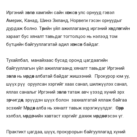
Иргэний зөвлөл хамгийн сайн хөгжсөн улс орнууд гэвэл
Америк, Канад, Шинэ Зиланд, Норвеги гэсэн орнуудыг
дурдаж болно. Төрийн үйл ажиллагаанд иргэний хөндлөнгийн
хараат бус хяналт тавьдаг тогтолцоо нь нэлээд том
бүтцийн байгууллагатай адил хөгжсөн байдаг.
Тухайлбал, манайхаас бусад оронд цагдаагийн
байгууллагын үйл ажиллагаанд хяналт тавьдаг Иргэний
зөвлөл нь мөрдөх албатай байдаг жишээний. Прокурор юм уу,
шүүх рүү оруулсан хэргийг хаах санал, шилжүүлэх санал,
яллах саналыг Иргэний зөвлөл татаж авч үзээд хүний эрх
зөрчигдөх, эрүүдэн шүүх болон захиалгатай яллаж байгаа
эсэхийг Мөрдөх алба нь хяналт тавьж хэрэгжүүлдэг. Өөрөөр
хэлбэл, мөрдөгчийн хавтаст хэргийг дахиж мөрдөнө гэсэн үг.
Практикт цагдаа, шүүх, прокурорын байгууллагад хүний