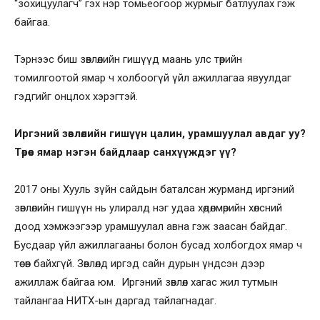
“зохицуулагч” гэх нэр томьёогоор журмыг батлуулах гэж
байгаа.
Тэрнээс биш зөвлөлийн гишүүд маань улс төрийн
томилгоотой ямар ч холбоогүй үйл ажиллагаа явуулдаг
гэдгийг онцлох хэрэгтэй.
Иргэний зөвлөлийн гишүүн цалин, урамшуулал авдаг уу?
Төрөөс ямар нэгэн байдлаар санхүүждэг үү?
2017 оны Хууль зүйн сайдын баталсан журманд иргэний
зөвлөлийн гишүүн нь улиралд нэг удаа хөдөлмөрийн хөлсний
доод хэмжээгээр урамшуулал авна гэж заасан байдаг.
Бусдаар үйл ажиллагааны болон бусад холбогдох ямар ч
төсөв байхгүй. Зөвлөлд иргэд сайн дурын үндсэн дээр
ажиллаж байгаа юм. Иргэний зөвлөл хагас жил тутмын
тайлангаа НИТХ-ын даргад тайлагнадаг.