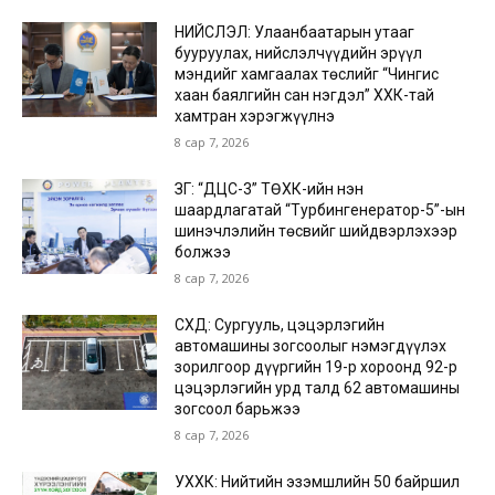
НИЙСЛЭЛ: Улаанбаатарын утааг
бууруулах, нийслэлчүүдийн эрүүл
мэндийг хамгаалах төслийг “Чингис
хаан баялгийн сан нэгдэл” ХХК-тай
хамтран хэрэгжүүлнэ
8 сар 7, 2026
ЗГ: “ДЦС-3” ТӨХК-ийн нэн
шаардлагатай “Турбингенератор-5”-ын
шинэчлэлийн төсвийг шийдвэрлэхээр
болжээ
8 сар 7, 2026
СХД: Сургууль, цэцэрлэгийн
автомашины зогсоолыг нэмэгдүүлэх
зорилгоор дүүргийн 19-р хороонд 92-р
цэцэрлэгийн урд талд 62 автомашины
зогсоол барьжээ
8 сар 7, 2026
УХХК: Нийтийн эзэмшлийн 50 байршил