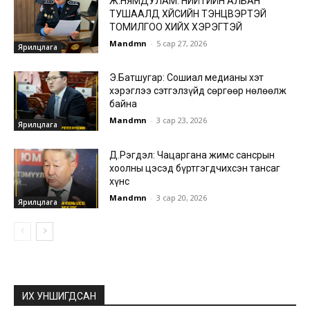
Ж.НЯМДУЛАМ: НИЙТИЙН АЛБАН
ТУШААЛД ХҮЙСИЙН ТЭНЦВЭРТЭЙ
ТОМИЛГОО ХИЙХ ХЭРЭГТЭЙ
Mandmn
-
5 сар 27, 2026
Ярилцлага
Э.Батшугар: Сошиал медианы хэт
хэрэглээ сэтгэлзүйд сөргөөр нөлөөлж
байна
Mandmn
-
3 сар 23, 2026
Ярилцлага
Д.Рэгдэл: Чацаргана жимс сансрын
хоолны цэсэд бүртгэгдчихсэн тансаг
хүнс
Mandmn
-
3 сар 20, 2026
Ярилцлага
ИХ УНШИГДСАН