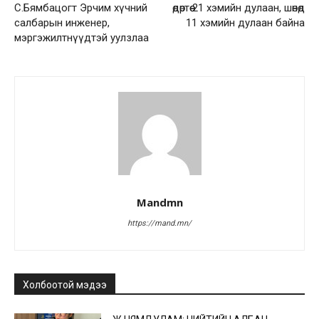
С.Бямбацогт Эрчим хүчний
өдөртөө 21 хэмийн дулаан, шөнөдөө
салбарын инженер,
11 хэмийн дулаан байна
мэргэжилтнүүдтэй уулзлаа
Mandmn
https://mand.mn/
Холбоотой мэдээ