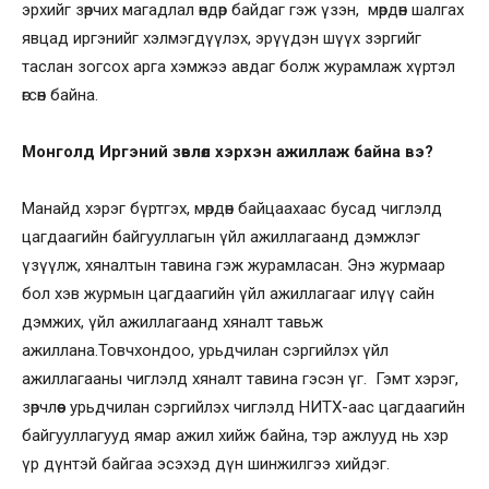
эрхийг зөрчих магадлал өндөр байдаг гэж үзэн, мөрдөн шалгах
явцад иргэнийг хэлмэгдүүлэх, эрүүдэн шүүх зэргийг
таслан зогсох арга хэмжээ авдаг болж журамлаж хүртэл
өгсөн байна.
Монголд Иргэний зөвлөл хэрхэн ажиллаж байна вэ?
Манайд хэрэг бүртгэх, мөрдөн байцаахаас бусад чиглэлд
цагдаагийн байгууллагын үйл ажиллагаанд дэмжлэг
үзүүлж, хяналтын тавина гэж журамласан. Энэ журмаар
бол хэв журмын цагдаагийн үйл ажиллагааг илүү сайн
дэмжих, үйл ажиллагаанд хяналт тавьж
ажиллана.Товчхондоо, урьдчилан сэргийлэх үйл
ажиллагааны чиглэлд хяналт тавина гэсэн үг. Гэмт хэрэг,
зөрчлөөс урьдчилан сэргийлэх чиглэлд НИТХ-аас цагдаагийн
байгууллагууд ямар ажил хийж байна, тэр ажлууд нь хэр
үр дүнтэй байгаа эсэхэд дүн шинжилгээ хийдэг.