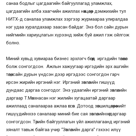
санаа бодлыг цагдаагийн байгууллагад уламжлах,
цагдаагийн алба хаагчийн ажиллах нөхцөлөөр дэмжихийн тул
НИТХ-д саналаа уламжлах зэргээр журмаараа улиралдаа
нэг удаа хуралдахаар заасан байдаг. Энэ бол сайн дурын
нийгмийн хариуцлагын хүрээнд хийж буй ажил гэж ойлгож
болно.
Миний хувьд хувиараа бизнес эрхлэгч бөгөөд иргэдийн төлөөлөл
болж сонгогдсон. Ажлын хажуугаар иргэдийн эрх ашгийн
төлөө, сайн дурын үндсэн дээр иргэдээс сонгогдон гарч
ирсэн жирийн иргэний нэг. Иргэний зөвлөлийн гишүүд
дундаас даргаа сонгодог. Энэ удаагийн иргэний зөвлөлийн
даргаар Т.Мөнхнасан нэг жилийн хугацаатай даргаар
ажиллаад саналаараа ажлаа өгсөн. Дотоод зөвшилцөлөөрөө нийт
гишүүдийнхээ саналаар миний бие сая зөвлөлийнхөө даргаар
сонгогдсон. Төрийн байгууллагын үйл ажиллагаанд иргэний
хяналт тавьж байгаа учир “Зөвлөлийн дарга” гэхээс илүү