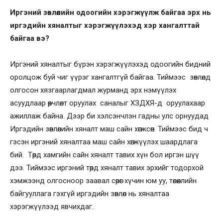
Иргэний зөвлөлийн одоогийн хэрэгжүүлж байгаа эрх нь
иргэдийн хяналтыг хэрэгжүүлэхэд хэр хангалттай
байгаа вэ?
Иргэний хяналтыг бүрэн хэрэгжүүлэхэд одоогийн бидний
оролцож буй чиг үүрэг хангалтгүй байгаа. Тиймээс зөвлөлд
олгосон хязгаарлагдмал журманд эрх нэмүүлэх
асуудлаар өөрчлөлт оруулах саналыг ХЗДХЯ-д оруулахаар
ажиллаж байна. Дээр би хэлсэнчлэн гадны улс орнуудад
Иргэдийн зөвлөлийн хяналт маш сайн хөгжсөн. Тиймээс бид ч
гэсэн иргэний хяналтаа маш сайн хөгжүүлэх шаардлага
бий. Төрд хамгийн сайн хяналт тавих хүн бол иргэн шүү
дээ. Тиймээс иргэний төрд хяналт тавих эрхийг тодорхой
хэмжээнд олгосноор заавал сөрөг хүчин юм уу, төлөөллийн
байгууллага гэхгүй иргэдийн зөвлөл нь хяналтаа
хэрэгжүүлээд явчихдаг.