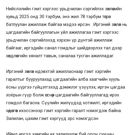
Нийслэлийн гэмт хэргээс урьдчилан сэргийлэх зөвлөлийн
хувьд 2025 онд 30 тэрбум, энэ жил 78 тэрбум төгрөг
батлуулан ажиллаж байгаа мэдээ ирсэн. Иргэний зөвлөл нь
цагдаагийн байгууллагын үйл ажиллагаа гэмт хэргээс
урьдчилан сэргийлэхэд хэрхэн үр дүнтэй ажиллаж
байгааг, иргэдийн санал гомдлыг шийдвэрлэх тал дээр
хөндлөнгийн хяналт тавьж, саналаа тусган ажилладаг.
Иргэний зөвлөл идэвхтэй ажилласнаар гэмт хэргийн
гаралтыг бууруулахад цагдаагийн алба хаагчийн хууль
ёсны үүргээ гүйцэтгэхэд дэмжлэг үзүүлэх, иргэн цагдаа
хоёрын гүүр болж өгснөөр цагдаагийн байгууллагад ирэх
гомдол багасна. Сүүлийн жилүүдэд хотжилт, иргэдийн
хөдөлгөөн ихэссэнээр гэмт хэргийн гаралт нэмэгдэж байна.
Залилан, цахим гэмт хэргүүд эрс нэмэгдсэн.
Иймд иргэд хамгийн их залилуулж буй орон сууцны