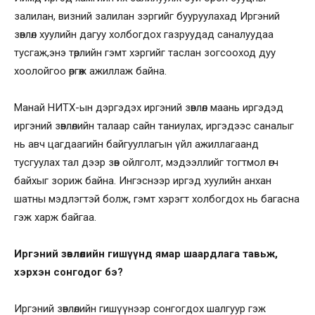
залилан, визний залилан зэргийг бууруулахад Иргэний
зөвлөл хуулийн дагуу холбогдох газруудад саналуудаа
тусгаж,энэ төрлийн гэмт хэргийг таслан зогсооход дуу
хоолойгоо өргөж ажиллаж байна.
Манай НИТХ-ын дэргэдэх иргэний зөвлөл маань иргэдэд
иргэний зөвлөлийн талаар сайн таниулах, иргэдээс саналыг
нь авч цагдаагийн байгууллагын үйл ажиллагаанд
тусгуулах тал дээр зөв ойлголт, мэдээллийг тогтмол өгч
байхыг зориж байна. Ингэснээр иргэд хуулийн анхан
шатны мэдлэгтэй болж, гэмт хэрэгт холбогдох нь багасна
гэж харж байгаа.
Иргэний зөвлөлийн гишүүнд ямар шаардлага тавьж,
хэрхэн сонгодог бэ?
Иргэний зөвлөлийн гишүүнээр сонгогдох шалгуур гэж