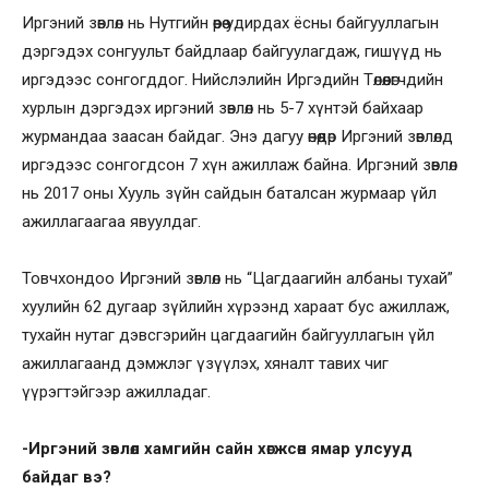
Иргэний зөвлөл нь Нутгийн өөрөө удирдах ёсны байгууллагын
дэргэдэх сонгуульт байдлаар байгуулагдаж, гишүүд нь
иргэдээс сонгогддог. Нийслэлийн Иргэдийн Төлөөлөгчдийн
хурлын дэргэдэх иргэний зөвлөл нь 5-7 хүнтэй байхаар
журмандаа заасан байдаг. Энэ дагуу өнөөдөр Иргэний зөвлөлд
иргэдээс сонгогдсон 7 хүн ажиллаж байна. Иргэний зөвлөл
нь 2017 оны Хууль зүйн сайдын баталсан журмаар үйл
ажиллагаагаа явуулдаг.
Товчхондоо Иргэний зөвлөл нь “Цагдаагийн албаны тухай”
хуулийн 62 дугаар зүйлийн хүрээнд хараат бус ажиллаж,
тухайн нутаг дэвсгэрийн цагдаагийн байгууллагын үйл
ажиллагаанд дэмжлэг үзүүлэх, хяналт тавих чиг
үүрэгтэйгээр ажилладаг.
-Иргэний зөвлөл хамгийн сайн хөгжсөн ямар улсууд
байдаг вэ?