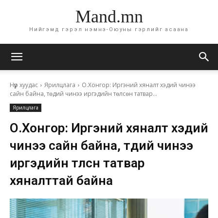
Mand.mn
Нийгэмд гэрэл нэмнэ-Оюуны гэрлийг асаана
Нүүр хуудас
Ярилцлага
О.Хонгор: Иргэний хяналт хэдий чинээ
сайн байна, төдий чинээ иргэдийн төлсөн татвар...
Ярилцлага
О.Хонгор: Иргэний хяналт хэдий
чинээ сайн байна, төдий чинээ
иргэдийн төлсөн татвар
хяналттай байна