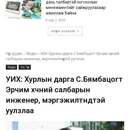
дахь төлбөртэй зогсоолын
менежментийг сайжруулахаар
ажиллаж байна
8 сар 7, 2026
илүү их ачаалах