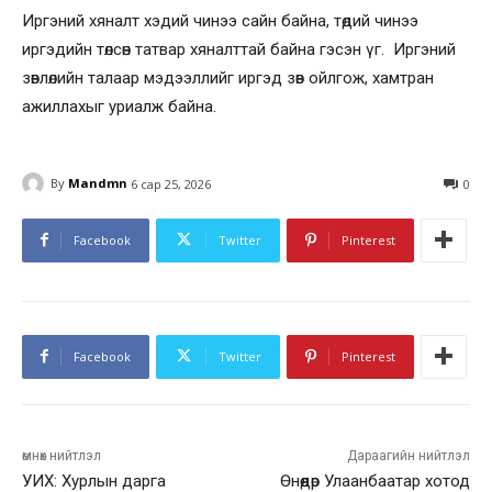
Иргэний хяналт хэдий чинээ сайн байна, төдий чинээ
иргэдийн төлсөн татвар хяналттай байна гэсэн үг. Иргэний
зөвлөлийн талаар мэдээллийг иргэд зөв ойлгож, хамтран
ажиллахыг уриалж байна.
By
Mandmn
6 сар 25, 2026
0
Facebook
Twitter
Pinterest
Facebook
Twitter
Pinterest
өмнөх нийтлэл
Дараагийн нийтлэл
УИХ: Хурлын дарга
Өнөөдөр Улаанбаатар хотод