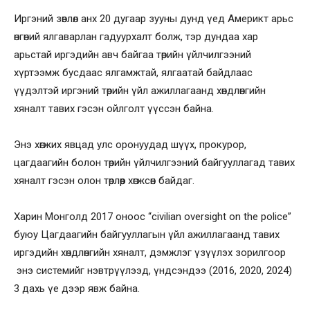
Иргэний зөвлөл анх 20 дугаар зууны дунд үед Америкт арьс
өнгөний ялгаварлан гадуурхалт болж, тэр дундаа хар
арьстай иргэдийн авч байгаа төрийн үйлчилгээний
хүртээмж бусдаас ялгамжтай, ялгаатай байдлаас
үүдэлтэй иргэний төрийн үйл ажиллагаанд хөндлөнгийн
хяналт тавих гэсэн ойлголт үүссэн байна.
Энэ хөгжих явцад улс оронуудад шүүх, прокурор,
цагдаагийн болон төрийн үйлчилгээний байгууллагад тавих
хяналт гэсэн олон төрлөөр хөгжсөн байдаг.
Харин Монголд 2017 оноос “civilian oversight on the police”
буюу Цагдаагийн байгууллагын үйл ажиллагаанд тавих
иргэдийн хөндлөнгийн хяналт, дэмжлэг үзүүлэх зорилгоор
энэ системийг нэвтрүүлээд, үндсэндээ (2016, 2020, 2024)
3 дахь үе дээр явж байна.