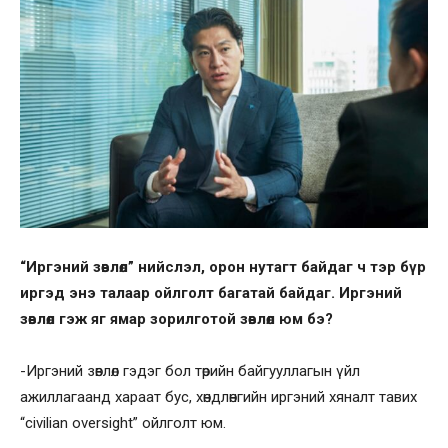
“Иргэний зөвлөл” нийслэл, орон нутагт байдаг ч тэр бүр
иргэд энэ талаар ойлголт багатай байдаг. Иргэний
зөвлөл гэж яг ямар зорилготой зөвлөл юм бэ?
-Иргэний зөвлөл гэдэг бол төрийн байгууллагын үйл
ажиллагаанд хараат бус, хөндлөнгийн иргэний хяналт тавих
“civilian oversight” ойлголт юм.