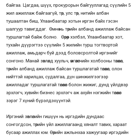
байгаа. Цагдаа, шүүх, прокурорын байгууллагад сүүлийн 5
жил ажиллаж байгаагүй, төр, улс төр, нитийн албан
тушаалтан биш, Улаанбаатар хотын иргэн байх гэсэн
шалгуур тавигддаг. Өмнө нь төрийн албанд ажиллаж байсан
туршлагтай байж болно. Өөрөөр хэлбэл, Улаанбаатар хот,
тухайн дүүрэгтээ сүүлийн 5 жилийн турш тогтвортой
ажиллаж, амьдарч буй дээд боловсролтой иргэнийг
сонгоно. Манай зөвлөлд хуульч, өмгөөлөгчийн холбооны төлөөлөл,
төрийн албанд ажиллаж байсан туршлагатай төлөөлөл, олон
нийттэй харилцах, судалгаа, дүн шинжилгээгээр
ажилладаг туршлагатай төлөөлөл болон жижиг, дунд үйлдвэр
эрхлэгч, хувийн бизнес эрхлэгч аж ахуйн нэгжийн төлөөлөл
зэрэг 7 хүний бүрэлдэхүүнтэй.
Иргэний зөвлөлийн гишүүн нь иргэдийн дундаас
сонгогдсон, төрийн үйл ажиллагаанд хяналт тавих, хараат
бусаар ажиллах юм. Өөрийн ажлынхаа хажуугаар иргэдийн