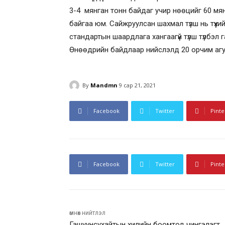
3-4 мянган тонн байдаг учир нөөцийг 60 мянг
байгаа юм. Сайжруулсан шахмал түлш нь түүхий
стандартын шаардлага хангаагүй түлш түлбэл 
Өнөөдрийн байдлаар нийслэлд 20 орчим агу
By
Mandmn
9 сар 21, 2021
Facebook
Twitter
Pinte
Facebook
Twitter
Pinte
өмнөх нийтлэл
Гашуунсухайтын хилийн боомтод чингэлэгт