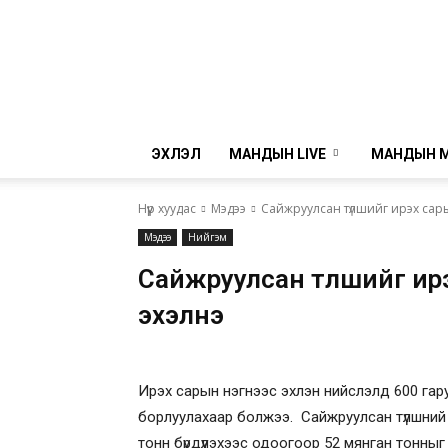
ЭХЛЭЛ
МАНДЫН LIVE
МАНДЫН 
Нүүр хуудас
Мэдээ
Сайжруулсан түлшийг ирэх сар
Мэдээ
Нийгэм
Сайжруулсан түлшийг ир
эхэлнэ
Ирэх сарын нэгнээс эхлэн нийслэлд 600 гар
борлуулахаар болжээ. Сайжруулсан түлшний 
тонн бүрдүүлэхээс одоогоор 52 мянган тонны