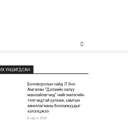
ИХ УНШИГДСАН
Боловсролын сайд Л.Энх-
Амгалан “Дэлхийн залуу
манлайлагчид” нийгэмлэгийн
төлөөлөгчидтэй уулзаж, хамтын
ажиллагааны боломжуудыг
хэлэлцжээ
8 сар 6, 2026