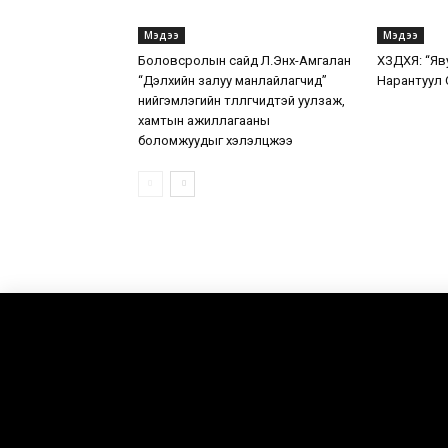
Мэдээ
Мэдээ
Боловсролын сайд Л.Энх-Амгалан
ХЗДХЯ: “Яв
“Дэлхийн залуу манлайлагчид”
Нарантуул 
нийгэмлэгийн төлөөлөгчидтэй уулзаж,
хамтын ажиллагааны
боломжуудыг хэлэлцжээ