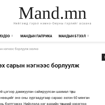
Mand.mn
Нийгэмд гэрэл нэмнэ-Оюуны гэрлийг асаана
МЭДЭЭ
МАНДЫН ПАПРИКА
МАНДЫН БҮТЭЭЛ
ын нэгнээс борлуулж эхэлнэ
эх сарын нэгнээс борлуулж
уй цэгээр дамжуулан сайжруулсан шахмал түлш
нөөцийг энэ оны зургаадугаар сараас эхлэн 60 мянган
г нь бэлтгэжээ. Нийслэлд нэг өдрийн түлшний хэрэглээ