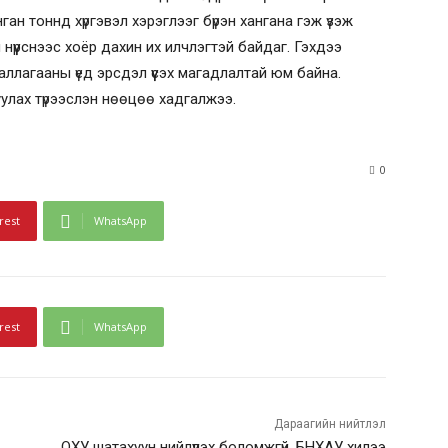
ан тоннд хүргэвэл хэрэглээг бүрэн хангана гэж үзэж
 нүүрснээс хоёр дахин их илчлэгтэй байдаг. Гэхдээ
галлагааны үед эрсдэл үүсэх магадлалтай юм байна.
улах түрээслэн нөөцөө хадгалжээ.
0
rest
WhatsApp
rest
WhatsApp
Дараагийн нийтлэл
ОХУ шатахуун нийлүүлэх боломжгүй, БНХАУ хилээ