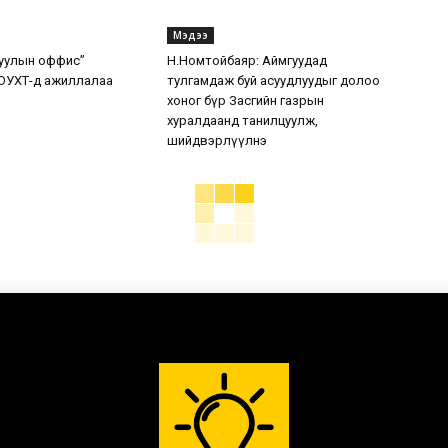
Мэдээ
уулын оффис”
Н.Номтойбаяр: Аймгуудад
ОУХТ-д ажиллалаа
тулгамдаж буй асуудлуудыг долоо
хоног бүр Засгийн газрын
хуралдаанд танилцуулж,
шийдвэрлүүлнэ