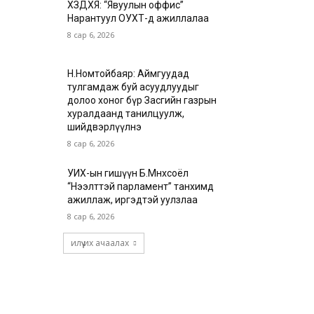
ХЗДХЯ: “Явуулын оффис”
Нарантуул ОУХТ-д ажиллалаа
8 сар 6, 2026
Н.Номтойбаяр: Аймгуудад
тулгамдаж буй асуудлуудыг
долоо хоног бүр Засгийн газрын
хуралдаанд танилцуулж,
шийдвэрлүүлнэ
8 сар 6, 2026
УИХ-ын гишүүн Б.Мөнхсоёл
“Нээлттэй парламент” танхимд
ажиллаж, иргэдтэй уулзлаа
8 сар 6, 2026
илүү их ачаалах