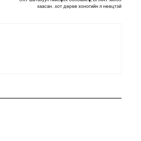
хаасан…хот дөрөв хоногийн л нөөцтэй