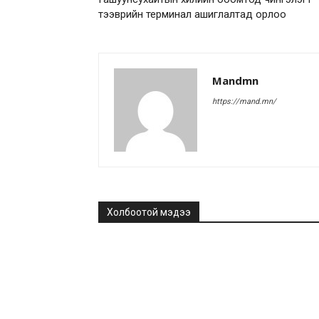
тээврийн терминал ашиглалтад орлоо
Mandmn
https://mand.mn/
Холбоотой мэдээ