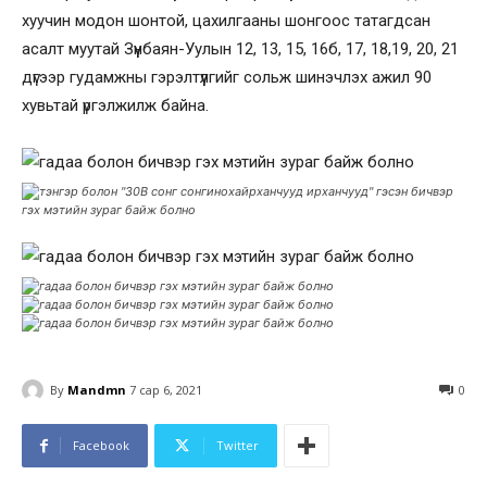
хуучин модон шонтой, цахилгааны шонгоос татагдсан
асалт муутай Зүүнбаян-Уулын 12, 13, 15, 16б, 17, 18,19, 20, 21
дүгээр гудамжны гэрэлтүүлгийг сольж шинэчлэх ажил 90
хувьтай үргэлжилж байна.
By
Mandmn
7 сар 6, 2021
0
Facebook
Twitter