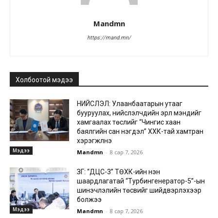
Mandmn
https://mand.mn/
Холбоотой мэдээ
НИЙСЛЭЛ: Улаанбаатарын утааг
бууруулах, нийслэлчүүдийн эрүүл мэндийг
хамгаалах төслийг “Чингис хаан
баялгийн сан нэгдэл” ХХК-тай хамтран
хэрэгжүүлнэ
Мэдээ
Mandmn
-
8 сар 7, 2026
ЗГ: “ДЦС-3” ТӨХК-ийн нэн
шаардлагатай “Турбингенератор-5”-ын
шинэчлэлийн төсвийг шийдвэрлэхээр
болжээ
Мэдээ
Mandmn
-
8 сар 7, 2026