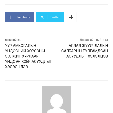
Facebook
Twitter
өмнөх нийтлэл
Дараагийн нийтлэл
УУР АМЬСГАЛЫН
АЯЛАЛ ЖУУЛЧЛАЛЫН
ҮНДЭСНИЙ ХОРООНЫ
САЛБАРЫН ТУЛГАМДСАН
ЭЭЛЖИТ ХУРЛААР
АСУУДЛЫГ ХЭЛЭЛЦЭВ
ҮНДСЭН ХОЁР АСУУДЛЫГ
ХЭЛЭЛЦЛЭЭ