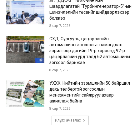
ЗГ: “ДЦС-3” ТӨХК-ийн нэн
шаардлагатай “Турбингенератор-5”-ын
шинэчлэлийн төсвийг шийдвэрлэхээр
болжээ
8 сар 7, 2026
СХД: Сургууль, цэцэрлэгийн
автомашины зогсоолыг нэмэгдүүлэх
зорилгоор дүүргийн 19-р хороонд 92-р
цэцэрлэгийн урд талд 62 автомашины
зогсоол барьжээ
8 сар 7, 2026
УХХК: Нийтийн эзэмшлийн 50 байршил
дахь төлбөртэй зогсоолын
менежментийг сайжруулахаар
ажиллаж байна
8 сар 7, 2026
илүү их ачаалах