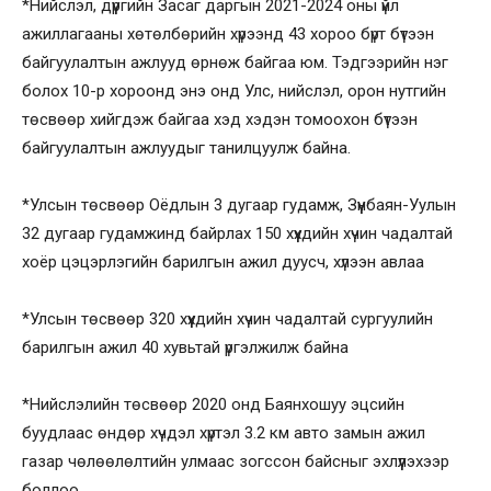
*Нийслэл, дүүргийн Засаг даргын 2021-2024 оны үйл
ажиллагааны хөтөлбөрийн хүрээнд 43 хороо бүрт бүтээн
байгуулалтын ажлууд өрнөж байгаа юм. Тэдгээрийн нэг
болох 10-р хороонд энэ онд Улс, нийслэл, орон нутгийн
төсвөөр хийгдэж байгаа хэд хэдэн томоохон бүтээн
байгуулалтын ажлуудыг танилцуулж байна.
*Улсын төсвөөр Оёдлын 3 дугаар гудамж, Зүүнбаян-Уулын
32 дугаар гудамжинд байрлах 150 хүүхдийн хүчин чадалтай
хоёр цэцэрлэгийн барилгын ажил дуусч, хүлээн авлаа
*Улсын төсвөөр 320 хүүхдийн хүчин чадалтай сургуулийн
барилгын ажил 40 хувьтай үргэлжилж байна
*Нийслэлийн төсвөөр 2020 онд Баянхошуу эцсийн
буудлаас өндөр хүчдэл хүртэл 3.2 км авто замын ажил
газар чөлөөлөлтийн улмаас зогссон байсныг эхлүүлэхээр
боллоо