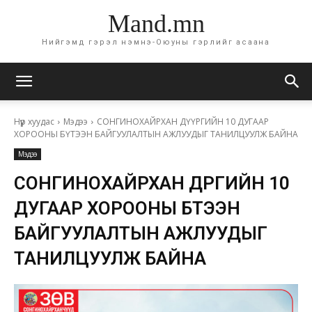
Mand.mn
Нийгэмд гэрэл нэмнэ-Оюуны гэрлийг асаана
Нүүр хуудас
Мэдээ
СОНГИНОХАЙРХАН ДҮҮРГИЙН 10 ДУГААР
ХОРООНЫ БҮТЭЭН БАЙГУУЛАЛТЫН АЖЛУУДЫГ ТАНИЛЦУУЛЖ БАЙНА
Мэдээ
СОНГИНОХАЙРХАН ДҮҮРГИЙН 10
ДУГААР ХОРООНЫ БҮТЭЭН
БАЙГУУЛАЛТЫН АЖЛУУДЫГ
ТАНИЛЦУУЛЖ БАЙНА