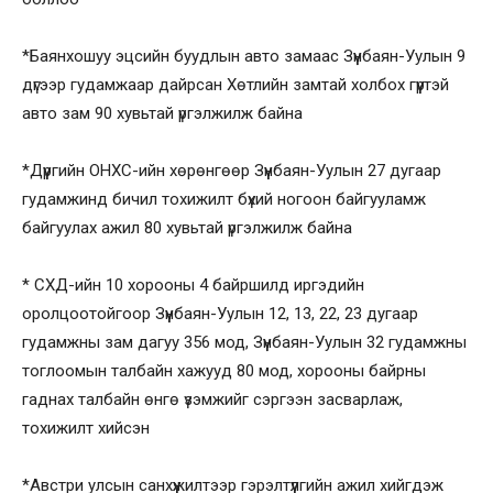
*Баянхошуу эцсийн буудлын авто замаас Зүүнбаян-Уулын 9
дүгээр гудамжаар дайрсан Хөтлийн замтай холбох гүүртэй
авто зам 90 хувьтай үргэлжилж байна
*Дүүргийн ОНХС-ийн хөрөнгөөр Зүүнбаян-Уулын 27 дугаар
гудамжинд бичил тохижилт бүхий ногоон байгууламж
байгуулах ажил 80 хувьтай үргэлжилж байна
* СХД-ийн 10 хорооны 4 байршилд иргэдийн
оролцоотойгоор Зүүнбаян-Уулын 12, 13, 22, 23 дугаар
гудамжны зам дагуу 356 мод, Зүүнбаян-Уулын 32 гудамжны
тоглоомын талбайн хажууд 80 мод, хорооны байрны
гаднах талбайн өнгө үзэмжийг сэргээн засварлаж,
тохижилт хийсэн
*Австри улсын санхүүжилтээр гэрэлтүүлгийн ажил хийгдэж