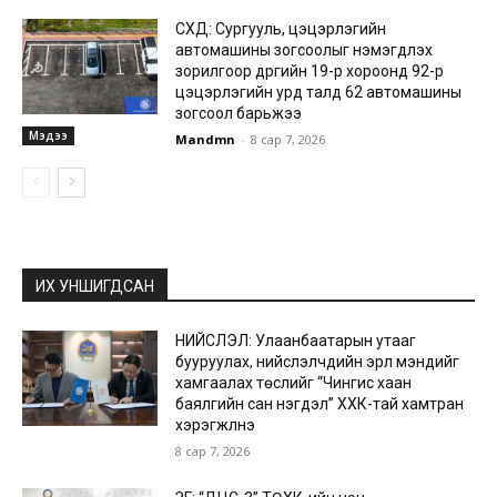
СХД: Сургууль, цэцэрлэгийн
автомашины зогсоолыг нэмэгдүүлэх
зорилгоор дүүргийн 19-р хороонд 92-р
цэцэрлэгийн урд талд 62 автомашины
зогсоол барьжээ
Мэдээ
Mandmn
-
8 сар 7, 2026
ИХ УНШИГДСАН
НИЙСЛЭЛ: Улаанбаатарын утааг
бууруулах, нийслэлчүүдийн эрүүл мэндийг
хамгаалах төслийг “Чингис хаан
баялгийн сан нэгдэл” ХХК-тай хамтран
хэрэгжүүлнэ
8 сар 7, 2026