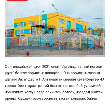
Сонгинохайрхан дүүрэг 2021 оныг “Иргэдэд ээлтэй ногоон
дүүрэг” болгох зорилтыг дэвшүүлсэн. Энэ зорилтын хүрээнд
дүүргийн Засаг дарга Н.Алтаншагай мөрийн хөтөлбөртөө 43
хороог бүрэн гэрэлтүүлэгтэй болгох, ногоон байгууламжийг
нэмэгдүүлэх, хоггүй цэвэр орчинтой болгох, иргэдэд ээлтэй
орчныг бүрдүүлэх гэсэн зорилтыг тусган ажиллаж байна.