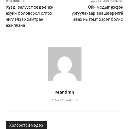
өмнөх нийтлэл
Дараагийн нийтлэл
Хүүхэд, залууст хөдөө аж
Ойн модыг үржүүлэн
ахуйн боловсрол олгох
ургуулахаар зөвшөөрөлгүй
чиглэлээр хамтран
авах нь гэмт хэрэг болно
ажиллана
Mandmn
https://mand.mn/
Холбоотой мэдээ