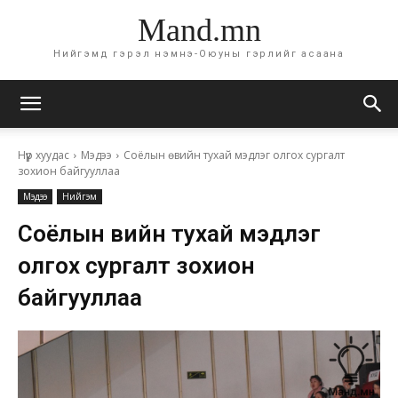
Mand.mn
Нийгэмд гэрэл нэмнэ-Оюуны гэрлийг асаана
Нүүр хуудас
Мэдээ
Соёлын өвийн тухай мэдлэг олгох сургалт
зохион байгууллаа
Мэдээ
Нийгэм
Соёлын өвийн тухай мэдлэг
олгох сургалт зохион
байгууллаа