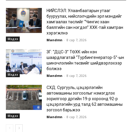
НИЙСЛЭЛ: Улаанбаатарын утааг
бууруулах, нийслэлчүүдийн эрүүл мэндийг
хамгаалах төслийг “Чингис хаан
баялгийн сан нэгдэл” ХХК-тай хамтран
хэрэгжүүлнэ
Мэдээ
Mandmn
-
8 сар 7, 2026
ЗГ: “ДЦС-3” ТӨХК-ийн нэн
шаардлагатай “Турбингенератор-5”-ын
шинэчлэлийн төсвийг шийдвэрлэхээр
болжээ
Мэдээ
Mandmn
-
8 сар 7, 2026
СХД: Сургууль, цэцэрлэгийн
автомашины зогсоолыг нэмэгдүүлэх
зорилгоор дүүргийн 19-р хороонд 92-р
цэцэрлэгийн урд талд 62 автомашины
зогсоол барьжээ
Мэдээ
Mandmn
-
8 сар 7, 2026