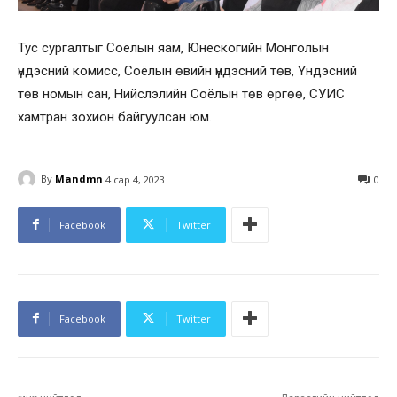
Тус сургалтыг Соёлын яам, Юнескогийн Монголын
үндэсний комисс, Соёлын өвийн үндэсний төв, Үндэсний
төв номын сан, Нийслэлийн Соёлын төв өргөө, СУИС
хамтран зохион байгуулсан юм.
By
Mandmn
4 сар 4, 2023
0
Facebook
Twitter
Facebook
Twitter