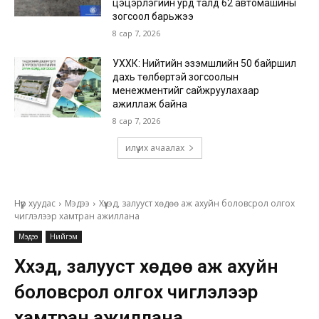
цэцэрлэгийн урд талд 62 автомашины
зогсоол барьжээ
8 сар 7, 2026
УХХК: Нийтийн эзэмшлийн 50 байршил
дахь төлбөртэй зогсоолын
менежментийг сайжруулахаар
ажиллаж байна
8 сар 7, 2026
илүү их ачаалах