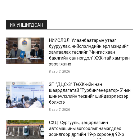
ИХ УНШИГДСАН
НИЙСЛЭЛ: Улаанбаатарын утааг
бууруулах, нийслэлчүүдийн эрүүл мэндийг
хамгаалах төслийг “Чингис хаан
баялгийн сан нэгдэл” ХХК-тай хамтран
хэрэгжүүлнэ
8 сар 7, 2026
ЗГ: “ДЦС-3” ТӨХК-ийн нэн
шаардлагатай “Турбингенератор-5”-ын
шинэчлэлийн төсвийг шийдвэрлэхээр
болжээ
8 сар 7, 2026
СХД: Сургууль, цэцэрлэгийн
автомашины зогсоолыг нэмэгдүүлэх
зорилгоор дүүргийн 19-р хороонд 92-р