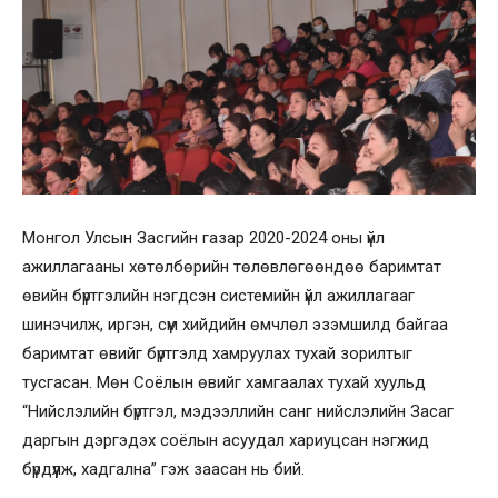
Монгол Улсын Засгийн газар 2020-2024 оны үйл
ажиллагааны хөтөлбөрийн төлөвлөгөөндөө баримтат
өвийн бүртгэлийн нэгдсэн системийн үйл ажиллагааг
шинэчилж, иргэн, сүм хийдийн өмчлөл эзэмшилд байгаа
баримтат өвийг бүртгэлд хамруулах тухай зорилтыг
тусгасан. Мөн Соёлын өвийг хамгаалах тухай хуульд
“Нийслэлийн бүртгэл, мэдээллийн санг нийслэлийн Засаг
даргын дэргэдэх соёлын асуудал хариуцсан нэгжид
бүрдүүлж, хадгална” гэж заасан нь бий.