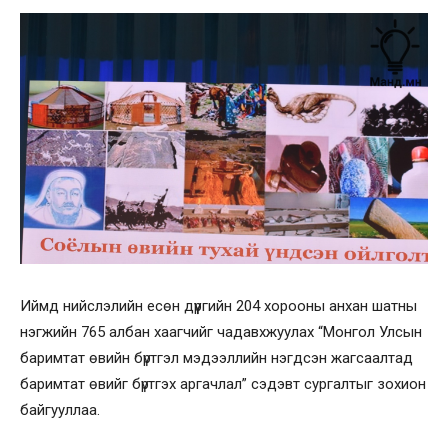
Иймд нийслэлийн есөн дүүргийн 204 хорооны анхан шатны
нэгжийн 765 албан хаагчийг чадавхжуулах “Монгол Улсын
баримтат өвийн бүртгэл мэдээллийн нэгдсэн жагсаалтад
баримтат өвийг бүртгэх аргачлал” сэдэвт сургалтыг зохион
байгууллаа.