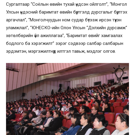
Сургалтаар “Соёлын өвийн тухай үндсэн ойлголт”, “Монгол
Улсын үндэсний баримтат өвийн бүртгэлд дурсгалыг бүртгэх
аргачлал”, “Монголчуудын ном судар бүтээж ирсэн түүхэн
уламжлал”, “ЮНЕСКО-ийн Олон Улсын “Дэлхийн дурсамж”
хөтөлбөрийн үйл ажиллагаа”, “Баримтат өвийг хамгаалах
бодлого ба хэрэгжилт” зэрэг сэдвээр салбар салбарын
эрдэмтэн, мэргэжилтнүүд илтгэл тавьж, мэдлэг олгов.