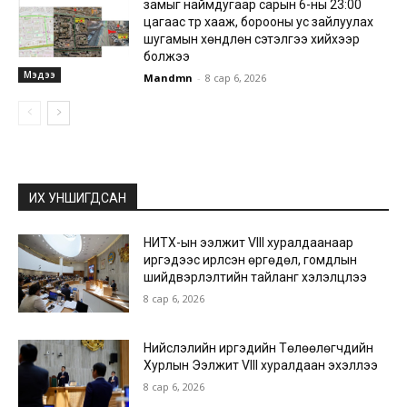
замыг наймдугаар сарын 6-ны 23:00
цагаас түр хааж, борооны ус зайлуулах
шугамын хөндлөн сэтэлгээ хийхээр
болжээ
Мэдээ
Mandmn
-
8 сар 6, 2026
ИХ УНШИГДСАН
НИТХ-ын ээлжит VIII хуралдаанаар
иргэдээс ирүүлсэн өргөдөл, гомдлын
шийдвэрлэлтийн тайланг хэлэлцлээ
8 сар 6, 2026
Нийслэлийн иргэдийн Төлөөлөгчдийн
Хурлын Ээлжит VIII хуралдаан эхэллээ
8 сар 6, 2026