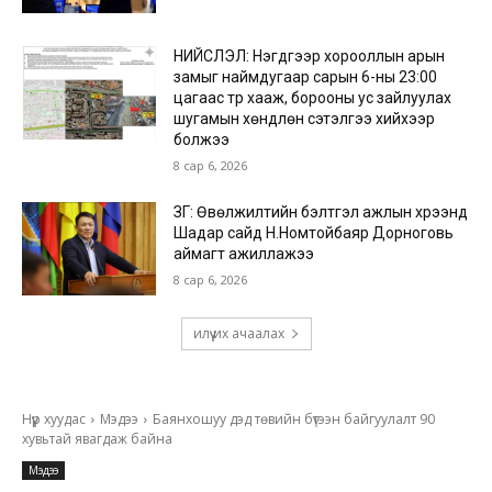
НИЙСЛЭЛ: Нэгдүгээр хорооллын арын
замыг наймдугаар сарын 6-ны 23:00
цагаас түр хааж, борооны ус зайлуулах
шугамын хөндлөн сэтэлгээ хийхээр
болжээ
8 сар 6, 2026
ЗГ: Өвөлжилтийн бэлтгэл ажлын хүрээнд
Шадар сайд Н.Номтойбаяр Дорноговь
аймагт ажиллажээ
8 сар 6, 2026
илүү их ачаалах