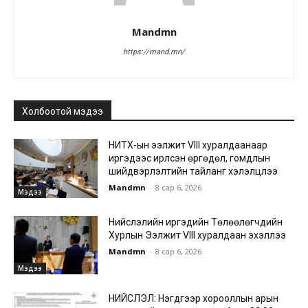
Mandmn
https://mand.mn/
Холбоотой мэдээ
НИТХ-ын ээлжит VIII хуралдаанаар
иргэдээс ирүүлсэн өргөдөл, гомдлын
шийдвэрлэлтийн тайланг хэлэлцлээ
Mandmn
-
8 сар 6, 2026
Мэдээ
Нийслэлийн иргэдийн Төлөөлөгчдийн
Хурлын Ээлжит VIII хуралдаан эхэллээ
Mandmn
-
8 сар 6, 2026
Мэдээ
НИЙСЛЭЛ: Нэгдүгээр хорооллын арын