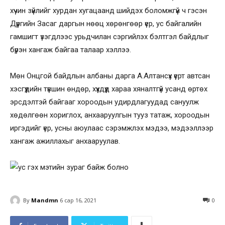
хүчин зүйлийг хурдан хугацаанд шийдэх боломжгүй ч гэсэн
Дүүргийн Засаг даргын нөөц хөрөнгөөр үер, ус байгалийн
гамшигт үзэгдлээс урьдчилан сэргийлэх бэлтгэл байдлыг
бүрэн хангаж байгаа талаар хэллээ.
Мөн Онцгой байдлын албаны дарга А.Алтансүх үерт автсан
хэсгүүдийн түвшин өндөр, хүүхдүүд хараа хяналтгүй усанд өртөх
эрсдэлтэй байгааг хороодын удирдлагуудад сануулж
хөдөлгөөн хориглох, анхааруулгын тууз татаж, хороодын
иргэдийг үер, усны аюулаас сэрэмжлэх мэдээ, мэдээллээр
хангаж ажиллахыг анхааруулав.
By
Mandmn
6 сар 16, 2021
0