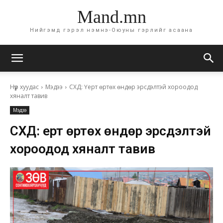
Mand.mn
Нийгэмд гэрэл нэмнэ-Оюуны гэрлийг асаана
Нүүр хуудас
Мэдээ
СХД: Үерт өртөх өндөр эрсдэлтэй хороодод
хяналт тавив
Мэдээ
СХД: Үерт өртөх өндөр эрсдэлтэй
хороодод хяналт тавив