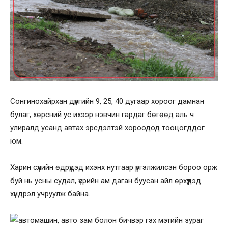
Сонгинохайрхан дүүргийн 9, 25, 40 дугаар хороог дамнан
булаг, хөрсний ус ихээр нэвчин гардаг бөгөөд аль ч
улиралд усанд автах эрсдэлтэй хороодод тооцогддог
юм.
Харин сүүлийн өдрүүдэд ихэнх нутгаар үргэлжилсэн бороо орж
буй нь усны судал, үерийн ам даган буусан айл өрхүүдэд
хүндрэл учруулж байна.