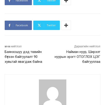
Facebook
Twitter
Facebook
Twitter
өмнөх нийтлэл
Дараагийн нийтлэл
Баянхошуу дэд төвийн
Найман нуур, Ширээт
бүтээн байгуулалт 90
нуурын эрэгт ОТОГЛОХ ЦЭГ
хувьтай явагдаж байна
байгууллаа