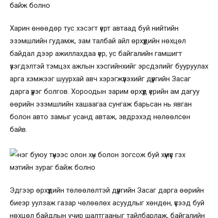
Харин өнөөдөр тус хэсэгт үерт автаад буй нийтийн
эзэмшлийн гудамж, зам талбай айл өрхүүдийн нөхцөл
байдал дээр ажиллахдаа үер, ус байгалийн гамшигт
үзэгдэлтэй тэмцэх ажлын хэсгийнхийг эрсдэлийг бууруулах
арга хэмжээг шуурхай авч хэрэгжүүлэхийг дүүргийн Засаг
дарга үүрэг болгов. Хороодын зарим өрхүүд үерийн ам дагуу
өөрийн эзэмшлийн хашаагаа сунгаж барьсан нь явган
болон авто замыг усанд автаж, эвдрэхэд нөлөөлсөн
байв.
Эдгээр өрхүүдийн төлөөлөлтэй дүүргийн Засаг дарга өөрийн
биеэр уулзаж газар чөлөөлөх асуудлыг хөндөн, үүсээд буй
нөхцөл байдлын учир шалтгааныг тайлбарлаж, байгалийн