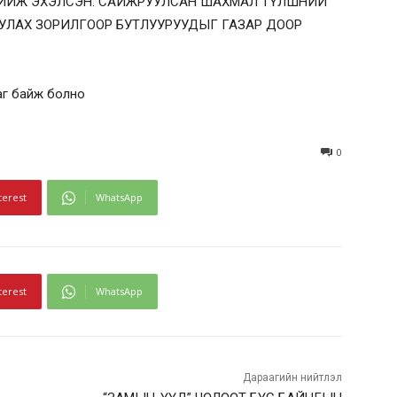
ХИЙЖ ЭХЭЛСЭН. САЙЖРУУЛСАН ШАХМАЛ ТҮЛШНИЙ
УЛАХ ЗОРИЛГООР БУТЛУУРУУДЫГ ГАЗАР ДООР
0
terest
WhatsApp
terest
WhatsApp
Дараагийн нийтлэл