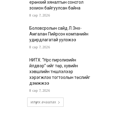
ерөнхий хяналтын сонсгол
зохион байгуулсан байна
8 сар 7, 2026
Боловсролын сайд Л.Энх-
Амгалан Пийрсон компанийн
удирдлагатай уулзжээ
8 сар 7, 2026
НИТХ: “Нүүрс пиролизийн
үйлдвэр”-ийг төр, хувийн
хэвшлийн түншлэлээр
хэрэгжүүлэх тогтоолын төслийг
дэмжжээ
8 сар 7, 2026
илүү их ачаалах