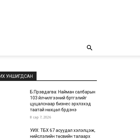
ИХ УНШИГДСАН
Б.Пүрэвдагва: Найман салбарын
103 үйлчилгээний бүртгэлийг
цуцалснаар бизнес эрхлэхэд
таатай нөхцөл бүрдэнэ
8 сар 7, 2026
УИХ: ТБХ 67 асуудал хэлэлцэж,
нийслэлийн төсвийн талаарх