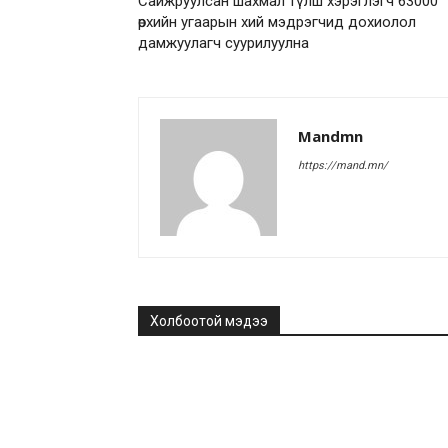
Сайжруулсан шахмал түлш хэрэглэгч 63000
өрхийн угаарын хий мэдрэгчид дохиолол
дамжуулагч суурилуулна
Mandmn
https://mand.mn/
Холбоотой мэдээ