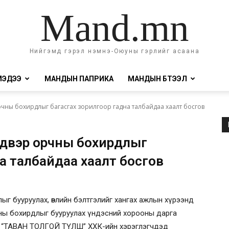
Mand.mn
Нийгэмд гэрэл нэмнэ-Оюуны гэрлийг асаана
МЭДЭЭ
МАНДЫН ПАПРИКА
МАНДЫН БҮТЭЭЛ
орчны бохирдлыг багасгах зорилгоор гадна талбайдаа хаалт босгов
йлдвэр орчны бохирдлыг
а талбайдаа хаалт босгов
г бууруулах, өвлийн бэлтгэлийг хангах ажлын хүрээнд
чны бохирдлыг бууруулах үндэсний хорооны дарга
сэг “ТАВАН ТОЛГОЙ ТҮЛШ” ХХК-ийн хэрэглэгчдэд