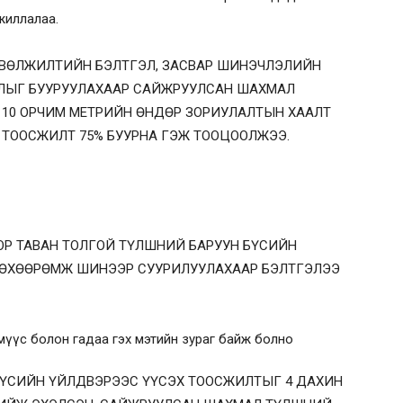
жиллалаа.
ӨВӨЛЖИЛТИЙН БЭЛТГЭЛ, ЗАСВАР ШИНЭЧЛЭЛИЙН
ДЛЫГ БУУРУУЛАХААР САЙЖРУУЛСАН ШАХМАЛ
10 ОРЧИМ МЕТРИЙН ӨНДӨР ЗОРИУЛАЛТЫН ХААЛТ
 ТООСЖИЛТ 75% БУУРНА ГЭЖ ТООЦООЛЖЭЭ.
ОР ТАВАН ТОЛГОЙ ТҮЛШНИЙ БАРУУН БҮСИЙН
Г ТӨХӨӨРӨМЖ ШИНЭЭР СУУРИЛУУЛАХААР БЭЛТГЭЛЭЭ
 БҮСИЙН ҮЙЛДВЭРЭЭС ҮҮСЭХ ТООСЖИЛТЫГ 4 ДАХИН