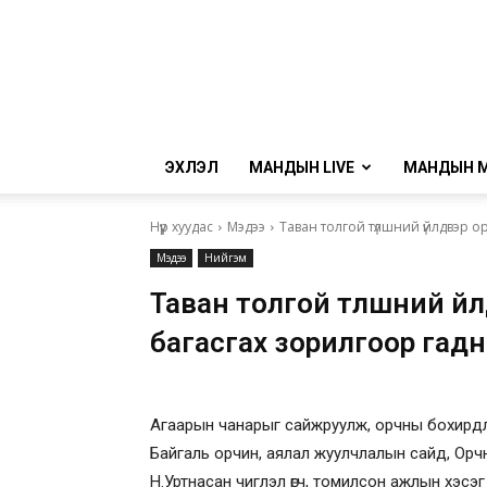
ЭХЛЭЛ
МАНДЫН LIVE
МАНДЫН 
Нүүр хуудас
Мэдээ
Таван толгой түлшний үйлдвэр 
Мэдээ
Нийгэм
Таван толгой түлшний ү
багасгах зорилгоор гадн
Агаарын чанарыг сайжруулж, орчны бохирдлы
Байгаль орчин, аялал жуулчлалын сайд, Ор
Н.Уртнасан чиглэл өгч, томилсон ажлын хэ