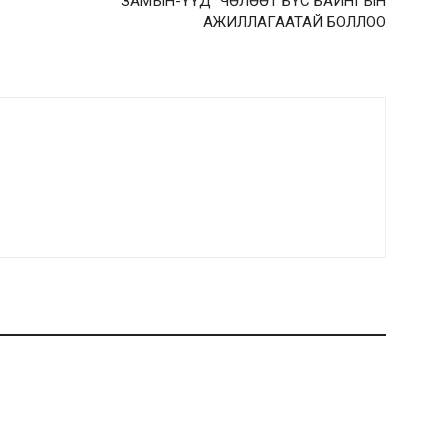
“ЗАМЫН-ҮҮД” ЧӨЛӨӨТ БҮС БАЙНГЫН
АЖИЛЛАГААТАЙ БОЛЛОО