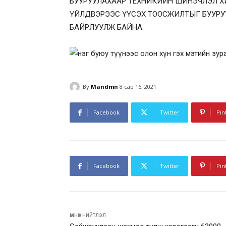
БУУРУУЛАХААР ТЕХНИКИЙН ШИНЭЧЛЭЛ 
ҮЙЛДВЭРЭЭС ҮҮСЭХ ТООСЖИЛТЫГ БУУРУ
БАЙРЛУУЛЖ БАЙНА.
By
Mandmn
8 сар 16, 2021
Facebook
Twitter
Pin
Facebook
Twitter
Pin
өмнөх нийтлэл