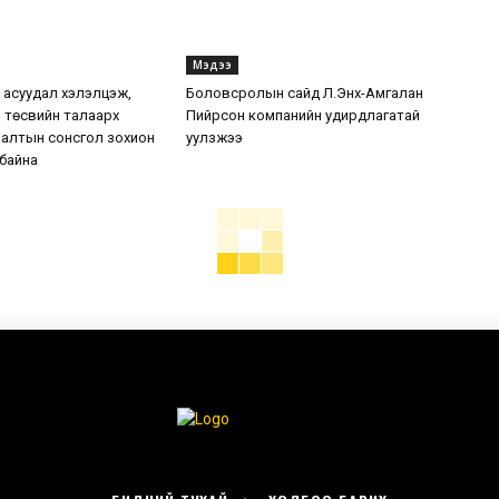
Мэдээ
7 асуудал хэлэлцэж,
Боловсролын сайд Л.Энх-Амгалан
 төсвийн талаарх
Пийрсон компанийн удирдлагатай
налтын сонсгол зохион
уулзжээ
 байна