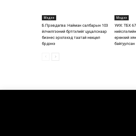
Мэдээ
Мэдээ
Б.Пүрэвдагва: Найман салбарын 103
УИХ: ТБХ 6
үйлчилгээний бүртгэлийг цуцалснаар
нийслэлийн
бизнес эрхлэхэд таатай нөхцөл
ерөнхий хя
бүрдэнэ
байгуулсан