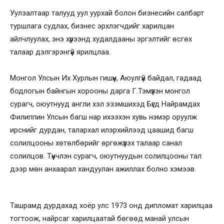
Уулзалтаар талууд уул уурхай болон бизнесийн салбарт
туршлага судлах, бизнес эрхлэгчдийг харилцан
айлчлуулах, энэ хүрээнд худалдааны эргэлтийг өсгөх
талаар дэлгэрэнгүй ярилцлаа.
Монгол Улсын Их Хурлын гишүүн, Аюулгүй байдал, гадаад
бодлогын байнгын хорооны дарга Г.Тэмүүлэн монгол
сурагч, оюутнууд англи хэл эзэмшихэд Бүгд Найрамдах
Филиппин Улсын багш нар ихээхэн хувь нэмэр оруулж
ирснийг дурдан, талархал илэрхийлээд цаашид багш
солилцооны хөтөлбөрийг өргөжүүлэх талаар санал
солилцов. Түүнчлэн сурагч, оюутнуудын солилцооны тал
дээр мөн анхаарал хандуулан ажиллах болно хэмээв.
Ташрамд дурдахад хоёр улс 1973 онд дипломат харилцаа
тогтоож, найрсаг харилцаатай бөгөөд манай улсын