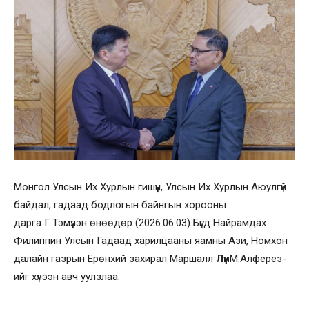
Монгол Улсын Их Хурлын гишүүн, Улсын Их Хурлын Аюулгүй
байдал, гадаад бодлогын байнгын хорооны
дарга Г.Тэмүүлэн өнөөдөр (2026.06.03) Бүгд Найрамдах
Филиппин Улсын Гадаад харилцааны яамны Ази, Номхон
далайн газрын Ерөнхий захирал Маршалл
Лүи
М.Алферез-
ийг хүлээн авч уулзлаа.