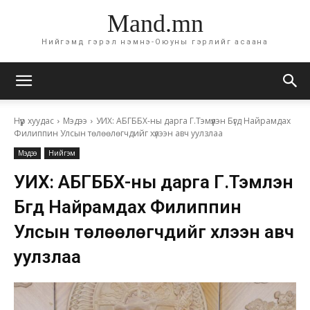
Mand.mn
Нийгэмд гэрэл нэмнэ-Оюуны гэрлийг асаана
Нүүр хуудас
Мэдээ
УИХ: АБГББХ-ны дарга Г.Тэмүүлэн Бүгд Найрамдах
Филиппин Улсын төлөөлөгчдийг хүлээн авч уулзлаа
Мэдээ
Нийгэм
УИХ: АБГББХ-ны дарга Г.Тэмүүлэн
Бүгд Найрамдах Филиппин
Улсын төлөөлөгчдийг хүлээн авч
уулзлаа