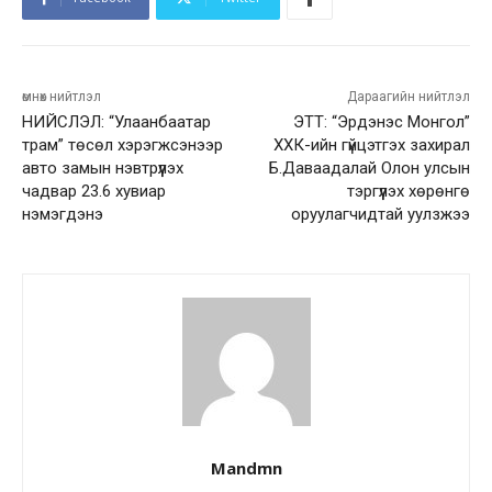
өмнөх нийтлэл
Дараагийн нийтлэл
НИЙСЛЭЛ: “Улаанбаатар
ЭТТ: “Эрдэнэс Монгол”
трам” төсөл хэрэгжсэнээр
ХХК-ийн гүйцэтгэх захирал
авто замын нэвтрүүлэх
Б.Даваадалай Олон улсын
чадвар 23.6 хувиар
тэргүүлэх хөрөнгө
нэмэгдэнэ
оруулагчидтай уулзжээ
Mandmn