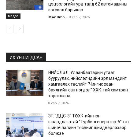
цэцэрлэгийн урд талд 62 автомашины
зогсоол барьжээ
Мэдээ
Mandmn
-
8 сар 7, 2026
ИХ УНШИГДСАН
НИЙСЛЭЛ: Улаанбаатарын утааг
бууруулах, нийслэлчүүдийн эрүүл мэндийг
хамгаалах төслийг “Чингис хаан
баялгийн сан нэгдэл” ХХК-тай хамтран
хэрэгжүүлнэ
8 сар 7, 2026
ЗГ: “ДЦС-3” ТӨХК-ийн нэн
шаардлагатай “Турбингенератор-5”-ын
шинэчлэлийн төсвийг шийдвэрлэхээр
болжээ