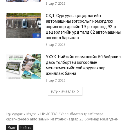
8 сар 7, 2026
СХД: Сургууль, цэцэрлэгийн
автомашины зогсоолыг нэмэгдүүлэх
зорилгоор дүүргийн 19-р хороонд 92-р
цэцэрлэгийн урд талд 62 автомашины
зогсоол барьжээ
8 сар 7, 2026
УХХК: Нийтийн эзэмшлийн 50 байршил
дахь төлбөртэй зогсоолын
менежментийг сайжруулахаар
ажиллаж байна
8 сар 7, 2026
илүү их ачаалах