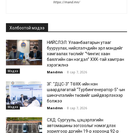
https://mand.mn/
Холбоотой мэдээ
НИЙСЛЭЛ: Улаанбаатарын утааг
бууруулах, нийслэлчүүдийн эрүүл мэндийг
хамгаалах төслийг “Чингис хаан
баялгийн сан нэгдэл” ХХК-тай хамтран
хэрэгжүүлнэ
Мэдээ
Mandmn
-
8 сар 7, 2026
ЗГ: “ДЦС-3” ТӨХК-ийн нэн
шаардлагатай “Турбингенератор-5”-ын
шинэчлэлийн төсвийг шийдвэрлэхээр
болжээ
Мэдээ
Mandmn
-
8 сар 7, 2026
СХД: Сургууль, цэцэрлэгийн
автомашины зогсоолыг нэмэгдүүлэх
зорилгоор дүүргийн 19-р хороонд 92-р