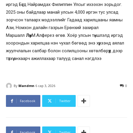
иргэд Бүгд Найрамдах Филиппин Улсыг ихээхэн зорьдог.
2025 оны байдлаар манай улсын 4,000 иргэн тус улсад
зорчсон талаарх мэдээллийг Гадаад харилцааны яамны
Ази, Номхон далайн газрын Ерөнхий захирал
Маршалл
Лүи
М.Алферез өгөв. Хоёр улсын түншлэлд иргэд
хоорондын харилцаа нэн чухал бөгөөд энэ хүрээнд аялал
жуулчлалын салбар болон солилцооны хөтөлбөрүүд дээр
түлхүү анхаарч ажиллахаар талууд санал нэгдлээ
By
Mandmn
6 сар 3, 2026
0
Facebook
Twitter
Facebook
Twitter