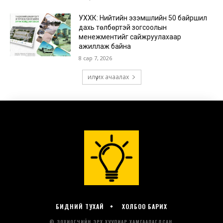
БИДНИЙ ТУХАЙ
ХОЛБОО БАРИХ
© ЗОХИОГЧИЙН ЭРХ ХУУЛИАР ХАМГААЛАГДСАН.