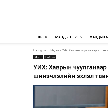
ЭХЛЭЛ
МАНДЫН LIVE
МАНДЫН 
Нүүр хуудас
Мэдээ
УИХ: Хаврын чуулганаар иргэн 
Мэдээ
Нийгэм
УИХ: Хаврын чуулганаар
шинэчлэлийн эхлэл тав