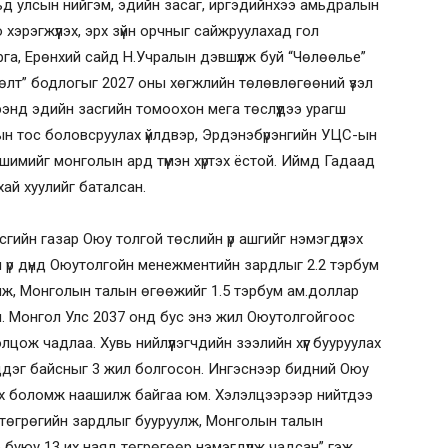
вьд улсын нийгэм, эдийн засаг, иргэдийнхээ амьдралын
хэрэгжүүлэх, эрх зүйн орчныг сайжруулахад гол
а, Ерөнхий сайд Н.Учралын дэвшүүлж буй “Чөлөөлье”
лөлт” бодлогыг 2027 оны хөгжлийн төлөвлөгөөний үзэл
үрээнд эдийн засгийн томоохон мега төслүүдээ урагш
ын тос боловсруулах үйлдвэр, Эрдэнэбүрэнгийн УЦС-ын
үр шимийг монголын ард түмэн хүртэх ёстой. Иймд Гадаад
ухай хуулийг баталсан.
ийн газар Оюу толгой төслийн үр ашгийг нэмэгдүүлэх
 үр дүнд Оюутолгойн менежментийн зардлыг 2.2 тэрбум
лж, Монголын талын өгөөжийг 1.5 тэрбум ам.доллар
эн. Монгол Улс 2037 онд бус энэ жил Оюутолгойгоос
цож чадлаа. Хувь нийлүүлэгчдийн зээлийн хүүг бууруулах
цдэг байсныг 3 жил болгосон. Ингэснээр бидний Оюу
ртэх боломж наашилж байгаа юм. Хэлэлцээрээр нийтдээ
д төгрөгийн зардлыг бууруулж, Монголын талын
 буюу 13 их наяд төгрөгөөр нэмэгдүүлж чадсан” гэж