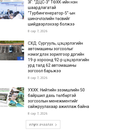
ЗГ: “ДЦС-3” ТӨХК-ийн нэн
шаардлагатай
“Турбингенератор-5”-ын
шинэчлэлийн төсвийг
шийдвэрлэхээр болжээ
8 сар 7, 2026
СХД: Сургууль, цэцэрлэгийн
автомашины зогсоолыг
нэмэгдүүлэх зорилгоор дүүргийн
19-р хороонд 92-р цэцэрлэгийн
урд талд 62 автомашины
зогсоол барьжээ
8 сар 7, 2026
УХХК: Нийтийн эзэмшлийн 50
байршил дахь төлбөртэй
зогсоолын менежментийг
сайжруулахаар ажиллаж байна
8 сар 7, 2026
илүү их ачаалах