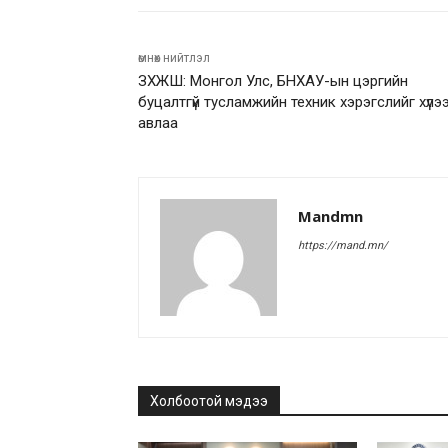
өмнөх нийтлэл
ЗХЖШ: Монгол Улс, БНХАУ-ын цэргийн
буцалтгүй тусламжийн техник хэрэгслийг хүлэ
авлаа
Mandmn
https://mand.mn/
Холбоотой мэдээ