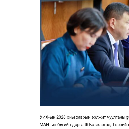
УИХ-ын 2026 оны хаврын ээлжит чуулганы үр
МАН-ын бүлгийн дарга Ж.Батжаргал, Төсвийн