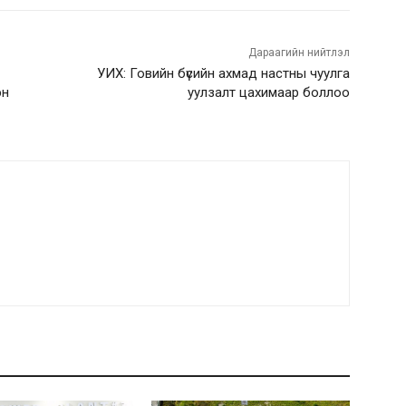
Дараагийн нийтлэл
УИХ: Говийн бүсийн ахмад настны чуулга
эн
уулзалт цахимаар боллоо