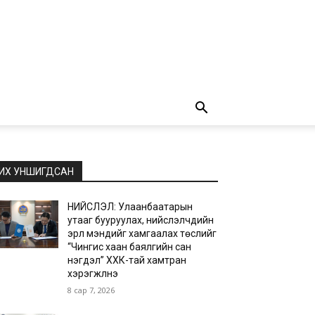
ИХ УНШИГДСАН
НИЙСЛЭЛ: Улаанбаатарын
утааг бууруулах, нийслэлчүүдийн
эрүүл мэндийг хамгаалах төслийг
“Чингис хаан баялгийн сан
нэгдэл” ХХК-тай хамтран
хэрэгжүүлнэ
8 сар 7, 2026