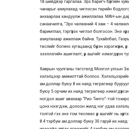
18 шийдвэр гаргалаа. Эрх баригч бүлгийн ху
чанарыг ахиулахад чиглэсэн төрийн бодлого 
анхаарлаа хандуулж ажиллалаа. МАН-ын дарг
санаачилга, “Эрх чөлөөний 4 зам – 4 чөлөө
баримтлал, тэргүүлэх чиглэл болгосон. Энэ х
ахиулахаар ажиллаж байна. Тухайлбал, Газр
төслийг богино хугацаанд бүрэн хэрэгжүүлж, 
зээллэгийн ашиглалт, үр ашгийг нэмэгдүүлэх т
Хаврын чуулганы төгсгөлд Монгол улсын Засг
хэлэлцээр амжилттай боллоо. Хэлэлцээрийн
ам.доллар буюу 8 их наяд төгрөгөөр бууруу
буюу 5 орчим их наяд төгрөгөөр нэмэгдүүлс
ногдол ашиг авахаар “Рио Тинто”-той тохирол
цонх нээгдэж, долоон жилд нэг удаа хэлэл
толгой гэх энэ том төслөөс үр ашгийг нь хү
8.4 тэрбум ам.доллар буюу 30 гаруй их ная
ирээдүйд хүртэх өгөөжийг 4 тэрбум ам.доллар