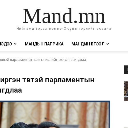
Mand.mn
Нийгэмд гэрэл нэмнэ-Оюуны гэрлийг асаана
МЭДЭЭ
МАНДЫН ПАПРИКА
МАНДЫН БҮТЭЭЛ
төвтэй парламентын шинэчлэлийн эхлэл тавигдлаа
 иргэн төвтэй парламентын
игдлаа