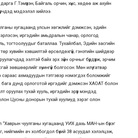
рга Г.Тэмүүлэн, Байгаль орчин, хүнс, хөдөө аж ахуйн
үлчдэд мэдээлэл хийлээ.
улганы хугацаанд улсын хөгжлийг дэмжсэн, эдийн
вэрлэсэн, иргэдийн амьдралын чанар, орлогод
ль, тогтоолуудыг баталлаа. Тухайлбал, Эдийн засгийн
р төр хувийн хэвшилтэй өрсөлдөхгүй, гэнэтийн шийдвэр
оруулагчдад ээлтэй байх эрх зүйн орчныг бүрдүүлж, эрчим
усгай зөвшөөрлийг хүчингүй болгосон. Мөн илүү татвар
гээр сараас ахмадуудын тэтгэвэр нэмэгдэх боломжийг
ль, бага дунд орлоготой иргэдийг дэмжсэн ХАОАТ болон
 оруулах тухай хууль, иргэдийн эрүүл мэндэд
 болон Цусны донорын тухай хуулиуд зэрэг олон
л “Хаврын чуулганы хугацаанд УИХ дахь МАН-ын бүлэг
г, нийгмийн ач холбогдол бүхий 38 асуудал хэлэлцэж,