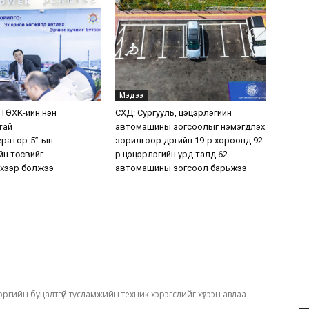
Мэдээ
 ТӨХК-ийн нэн
СХД: Сургууль, цэцэрлэгийн
тай
автомашины зогсоолыг нэмэгдүүлэх
ератор-5”-ын
зорилгоор дүүргийн 19-р хороонд 92-
н төсвийг
р цэцэрлэгийн урд талд 62
хээр болжээ
автомашины зогсоол барьжээ