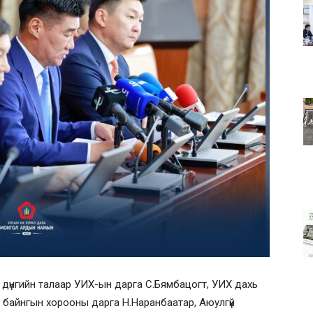
 дүнгийн талаар УИХ-ын дарга С.Бямбацогт, УИХ дахь
 байнгын хорооны дарга Н.Наранбаатар, Аюулгүй