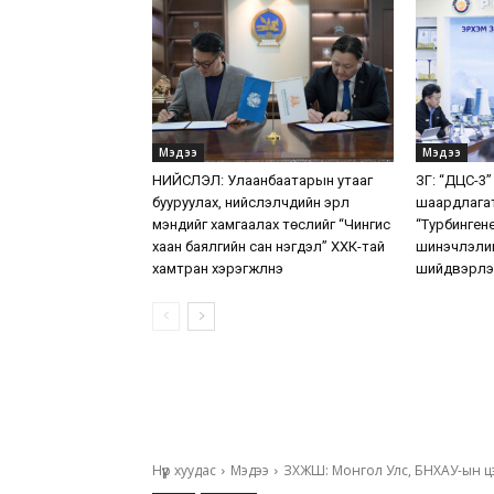
Мэдээ
Мэдээ
НИЙСЛЭЛ: Улаанбаатарын утааг
ЗГ: “ДЦС-3”
бууруулах, нийслэлчүүдийн эрүүл
шаардлага
мэндийг хамгаалах төслийг “Чингис
“Турбинген
хаан баялгийн сан нэгдэл” ХХК-тай
шинэчлэлий
хамтран хэрэгжүүлнэ
шийдвэрлэ