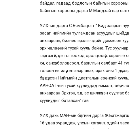
байдал, гадаад бодлогын байнгын хорооны да
байнгын хорооны дарга М.Мандхай нар сэтгү
УИХ-ын дарга С.Бямбацогт “ Бид хаврын чу
засаг, нийгмийн тулгамдсан асуудлыг шийд
анхаарсан, бизнес эрхлэгчдийг дэмжсэн хуу
эрх чөлөөний тухай хууль байна. Тус хуулиа
гаргахгүй, үнэ тогтооход оролцохгүй, хөрөнгө 
хүч, санхүү, боловсрол, барилгын салбарт 41 т
төлсөн нь илүү тэтгэвэр авах, ирэх оны 1 дү
бүрдүүлсэн Нийгмийн даатгалын ерөнхий хуу
ААНОАТ-ын тухай хуулиудад нэмэлт, өөрчлөлт
анхаарсан Эрхтэн, эд, эс шилжүүлэн суулгах
хуулиудыг баталсан” гэв.
УИХ дахь МАН-ын бүлгийн дарга Ж.Батжарга
16 удаа хуралдаж, улсын хөгжил, эдийн заса