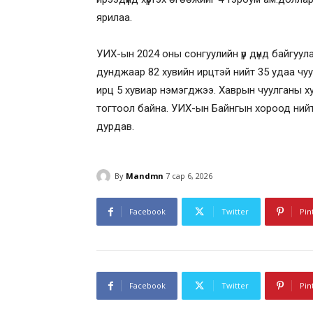
ярилаа.
УИХ-ын 2024 оны сонгуулийн үр дүнд байгуула
дунджаар 82 хувийн ирцтэй нийт 35 удаа чуу
ирц 5 хувиар нэмэгджээ. Хаврын чуулганы ху
тогтоол байна. УИХ-ын Байнгын хороод ний
дурдав.
By
Mandmn
7 сар 6, 2026
Facebook
Twitter
Pin
Facebook
Twitter
Pin