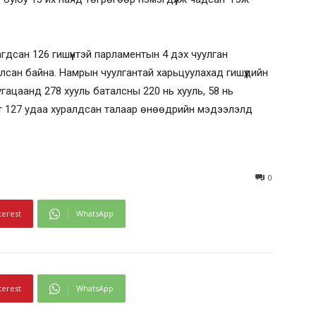
гдсан 126 гишүүнтэй парламентын 4 дэх чуулган
лсан байна. Намрын чуулгантай харьцуулахад гишүүдийн
гацаанд 278 хууль баталсны 220 нь хууль, 58 нь
т 127 удаа хуралдсан талаар өнөөдрийн мэдээлэлд
0
terest
WhatsApp
terest
WhatsApp