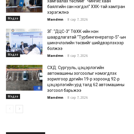
хамгаалах төслийг “Чингис хаан
баялгийн сан нэгдэл” ХХК-тай хамтран
хэрэгжүүлнэ
Мэдээ
Mandmn
-
8 сар 7, 2026
ЗГ: “ДЦС-3” ТӨХК-ийн нэн
шаардлагатай “Турбингенератор-5”-ын
шинэчлэлийн төсвийг шийдвэрлэхээр
болжээ
Мэдээ
Mandmn
-
8 сар 7, 2026
СХД: Сургууль, цэцэрлэгийн
автомашины зогсоолыг нэмэгдүүлэх
зорилгоор дүүргийн 19-р хороонд 92-р
цэцэрлэгийн урд талд 62 автомашины
зогсоол барьжээ
Мэдээ
Mandmn
-
8 сар 7, 2026