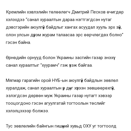
Кремлийн хэвлэлийн төлөөлөгч Дмитрий Песков өчигдөр
хэлэхдээ “санал хураалтын дараа нэгтгэгдсэн нутаг
дэвсгэрийн аюулгүй байдлыг хангах асуудал хууль эрх зүй,
олон улсын дүрэм журам талаасаа эрс өөрчлөгдөх болно”
гэсэн байна.
Өрнөдийн орнууд болон Украины засгийн газар энэхүү
санал хураалтыг “хуурамч” гэж үзэж байгаа.
Мягмар гарагийн орой НҮБ-ын аюулгүй байдлын зөвлөл
хуралдаж, санал хураалтын үр дүнг хүлээн зөвшөөрөхгүй,
эзлэгдсэн дөрвөн муж Украины газар нутагт хэвээр
тооцогдоно гэсэн агуулгатай тогтоолын төслийг
хэлэлцэхээр болжээ.
Тус зөвлөлийн байнгын гишүүний хувьд ОХУ уг тогтоолд