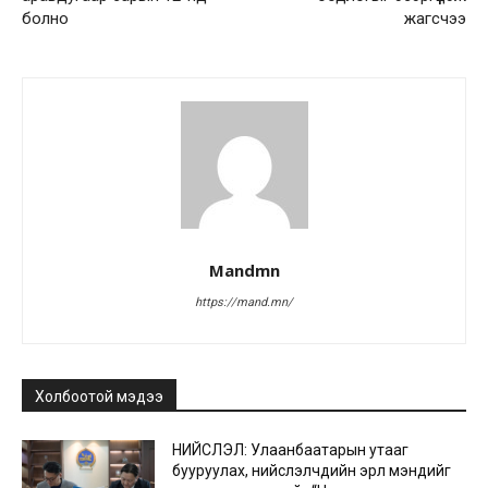
болно
жагсчээ
Mandmn
https://mand.mn/
Холбоотой мэдээ
НИЙСЛЭЛ: Улаанбаатарын утааг
бууруулах, нийслэлчүүдийн эрүүл мэндийг