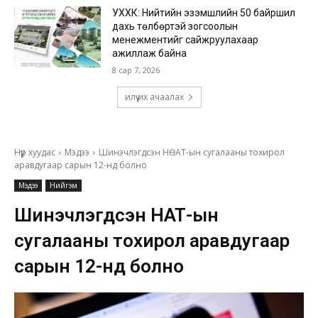
УХХК: Нийтийн эзэмшлийн 50 байршил
дахь төлбөртэй зогсоолын
менежментийг сайжруулахаар
ажиллаж байна
8 сар 7, 2026
илүү их ачаалах