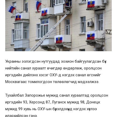
Украины эзлэгдсэн нутгуудад зохион байгуулагдсан бүх
нийтийн санал хураалт өчигдөр өндөрлөж, оролцсон
иргэдийн дийлэнх хэсэг ОХУ-д нэгдэх санал өгснийг
Москвагаас томилогдсон төлөөлөгчид мэдээлжээ.
Тухайлбал Запорожье мужид санал хураалтад оролцсон
иргэдийн 93, Херсонд 87, Луганск мужид 98, Донецк
мужид 99 хувь нь ОХУ-ын бүрэлдэхүүнд нэгдэх хүслээ
илэрхийлсэн гэнэ.