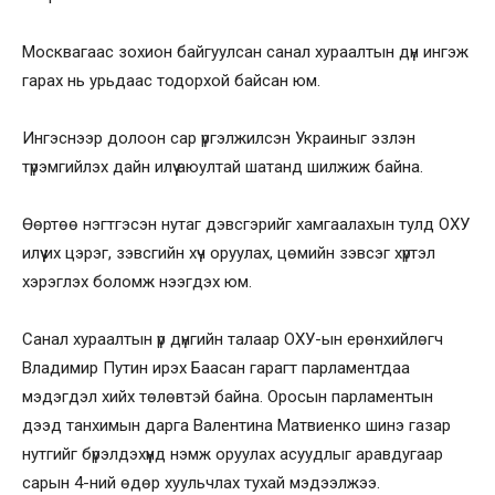
Москвагаас зохион байгуулсан санал хураалтын дүн ингэж
гарах нь урьдаас тодорхой байсан юм.
Ингэснээр долоон сар үргэлжилсэн Украиныг эзлэн
түрэмгийлэх дайн илүү аюултай шатанд шилжиж байна.
Өөртөө нэгтгэсэн нутаг дэвсгэрийг хамгаалахын тулд ОХУ
илүү их цэрэг, зэвсгийн хүч оруулах, цөмийн зэвсэг хүртэл
хэрэглэх боломж нээгдэх юм.
Санал хураалтын үр дүнгийн талаар ОХУ-ын ерөнхийлөгч
Владимир Путин ирэх Баасан гарагт парламентдаа
мэдэгдэл хийх төлөвтэй байна. Оросын парламентын
дээд танхимын дарга Валентина Матвиенко шинэ газар
нутгийг бүрэлдэхүүнд нэмж оруулах асуудлыг аравдугаар
сарын 4-ний өдөр хуульчлах тухай мэдээлжээ.