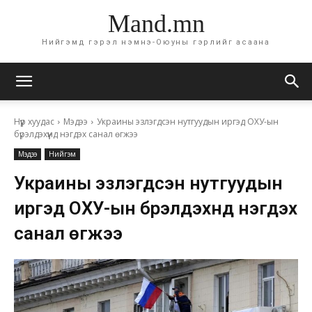
Mand.mn
Нийгэмд гэрэл нэмнэ-Оюуны гэрлийг асаана
Нүүр хуудас
Мэдээ
Украины эзлэгдсэн нутгуудын иргэд ОХУ-ын
бүрэлдэхүүнд нэгдэх санал өгжээ
Мэдээ
Нийгэм
Украины эзлэгдсэн нутгуудын
иргэд ОХУ-ын бүрэлдэхүүнд нэгдэх
санал өгжээ