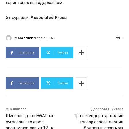
хориг тавих нь тодорхой юм.
Эх сурвалж:
Associated Press
By
Mandmn
9 сар 28, 2022
0
Facebook
Twitter
Facebook
Twitter
өмнөх нийтлэл
Дараагийн нийтлэл
Шинэчлэгдсэн НӨАТ-ын
Трансжендер сурагчдын
сугалааны тохирол
талаарх засаг даргын
аравдугаар сарын 12-нд
бодлогыг эсэргүүцэж