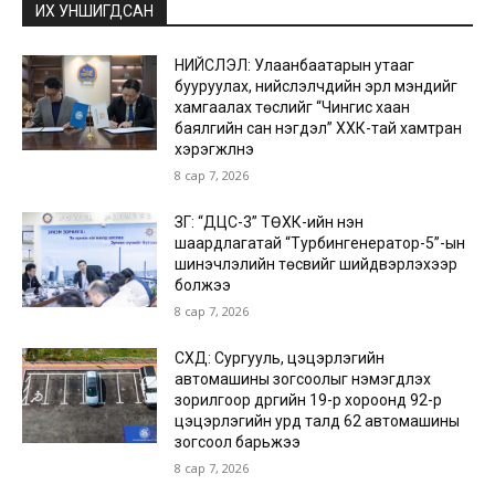
ИХ УНШИГДСАН
НИЙСЛЭЛ: Улаанбаатарын утааг
бууруулах, нийслэлчүүдийн эрүүл мэндийг
хамгаалах төслийг “Чингис хаан
баялгийн сан нэгдэл” ХХК-тай хамтран
хэрэгжүүлнэ
8 сар 7, 2026
ЗГ: “ДЦС-3” ТӨХК-ийн нэн
шаардлагатай “Турбингенератор-5”-ын
шинэчлэлийн төсвийг шийдвэрлэхээр
болжээ
8 сар 7, 2026
СХД: Сургууль, цэцэрлэгийн
автомашины зогсоолыг нэмэгдүүлэх
зорилгоор дүүргийн 19-р хороонд 92-р
цэцэрлэгийн урд талд 62 автомашины
зогсоол барьжээ
8 сар 7, 2026