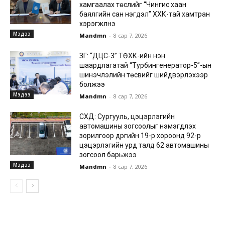
хамгаалах төслийг “Чингис хаан
баялгийн сан нэгдэл” ХХК-тай хамтран
хэрэгжүүлнэ
Мэдээ
Mandmn
-
8 сар 7, 2026
ЗГ: “ДЦС-3” ТӨХК-ийн нэн
шаардлагатай “Турбингенератор-5”-ын
шинэчлэлийн төсвийг шийдвэрлэхээр
болжээ
Мэдээ
Mandmn
-
8 сар 7, 2026
СХД: Сургууль, цэцэрлэгийн
автомашины зогсоолыг нэмэгдүүлэх
зорилгоор дүүргийн 19-р хороонд 92-р
цэцэрлэгийн урд талд 62 автомашины
зогсоол барьжээ
Мэдээ
Mandmn
-
8 сар 7, 2026