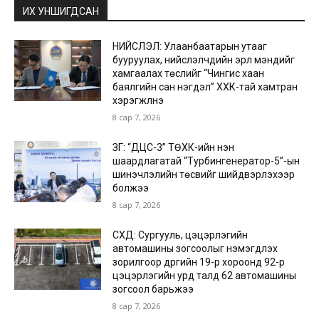
ИХ УНШИГДСАН
НИЙСЛЭЛ: Улаанбаатарын утааг
бууруулах, нийслэлчүүдийн эрүүл мэндийг
хамгаалах төслийг “Чингис хаан
баялгийн сан нэгдэл” ХХК-тай хамтран
хэрэгжүүлнэ
8 сар 7, 2026
ЗГ: “ДЦС-3” ТӨХК-ийн нэн
шаардлагатай “Турбингенератор-5”-ын
шинэчлэлийн төсвийг шийдвэрлэхээр
болжээ
8 сар 7, 2026
СХД: Сургууль, цэцэрлэгийн
автомашины зогсоолыг нэмэгдүүлэх
зорилгоор дүүргийн 19-р хороонд 92-р
цэцэрлэгийн урд талд 62 автомашины
зогсоол барьжээ
8 сар 7, 2026