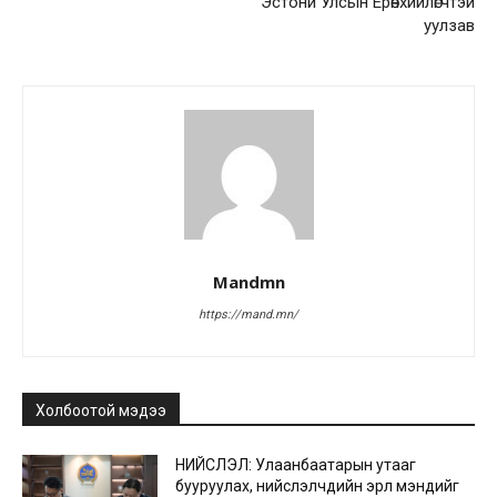
Эстони Улсын Ерөнхийлөгчтэй
уулзав
Mandmn
https://mand.mn/
Холбоотой мэдээ
НИЙСЛЭЛ: Улаанбаатарын утааг
бууруулах, нийслэлчүүдийн эрүүл мэндийг