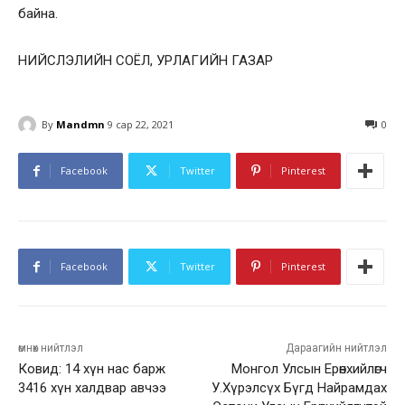
байна.
НИЙСЛЭЛИЙН СОЁЛ, УРЛАГИЙН ГАЗАР
By
Mandmn
9 сар 22, 2021
0
Facebook
Twitter
Pinterest
Facebook
Twitter
Pinterest
өмнөх нийтлэл
Дараагийн нийтлэл
Ковид: 14 хүн нас барж
Монгол Улсын Ерөнхийлөгч
3416 хүн халдвар авчээ
У.Хүрэлсүх Бүгд Найрамдах