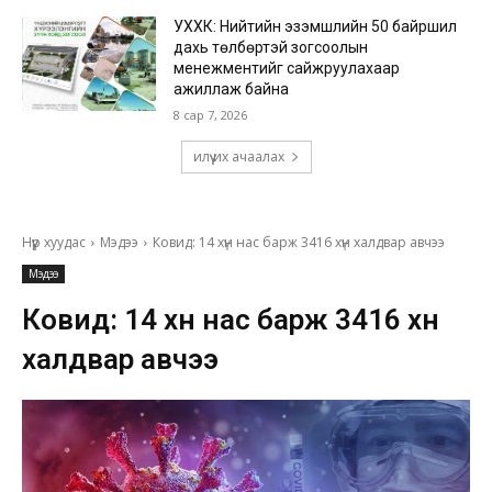
УХХК: Нийтийн эзэмшлийн 50 байршил
дахь төлбөртэй зогсоолын
менежментийг сайжруулахаар
ажиллаж байна
8 сар 7, 2026
илүү их ачаалах