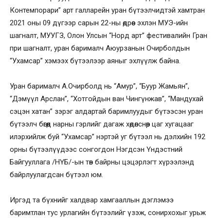
Контемпорари” арт галларейн уран бүтээлчидтэй хамтран
2021 оны 09 дүгээр сарын 22-ны өдрөөс эхлэн МУЭ-ийн
шагналт, МУУГЗ, Олон Улсын “Норд арт” фестивалийн Гран
при шагналт, уран барималч Аюурзанын Очирболдын
“Ухамсар” хэмээх бүтээлээр аяныг эхлүүлж байна.
Уран барималч А.Очирболд нь “Амур”, “Буур Жамьян”,
“Дэмүүл Арслан”, “Хотгойдын ван Чингүнжав”, “Мандухай
сэцэн хатан” зэрэг алдартай баримлуудыг бүтээсэн уран
бүтээлч бөгөөд нарны гэрлийг дагаж хөдөлснөөр цаг хугацааг
илэрхийлж буй “Ухамсар” нэртэй уг бүтээл нь дэлхийн 192
орны бүтээлүүдээс сонгогдон Нэгдсэн Үндэстний
Байгууллага /НҮБ/-ын төв байрны цэцэрлэгт хүрээлэнд
байрлуулагдсан бүтээл юм.
Иргэд та бүхнийг халдвар хамгааллын дэглэмээ
баримтлан тус урлагийн бүтээлийг үзэж, сонирхохыг урьж