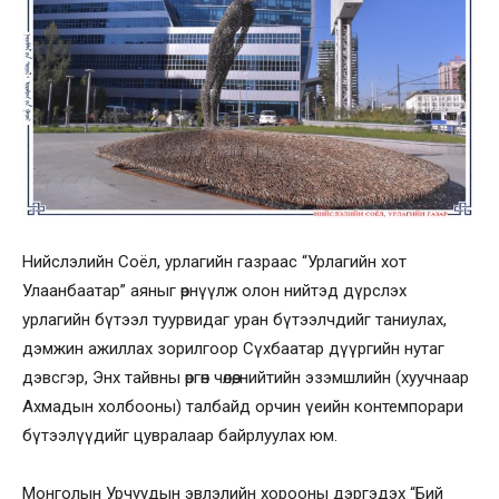
Нийслэлийн Соёл, урлагийн газрaaс “Урлагийн хот
Улаанбаатар” аяныг өрнүүлж олон нийтэд дүрслэх
урлагийн бүтээл туурвидаг уран бүтээлчдийг таниулах,
дэмжин ажиллах зорилгоор Сүхбаатар дүүргийн нутаг
дэвсгэр, Энх тайвны өргөн чөлөө, нийтийн эзэмшлийн (хуучнаар
Ахмадын холбооны) талбайд орчин үeийн контемпорари
бүтээлүүдийг цувралаар байрлуулах юм.
Монголын Урчуудын эвлэлийн хорооны дэргэдэх “Бий