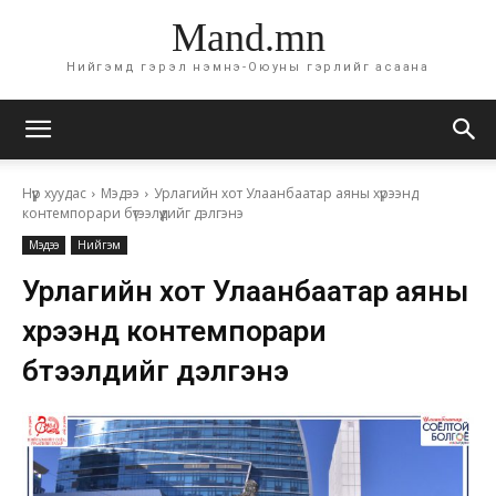
Mand.mn
Нийгэмд гэрэл нэмнэ-Оюуны гэрлийг асаана
Нүүр хуудас
Мэдээ
Урлагийн хот Улаанбаатар аяны хүрээнд
контемпорари бүтээлүүдийг дэлгэнэ
Мэдээ
Нийгэм
Урлагийн хот Улаанбаатар аяны
хүрээнд контемпорари
бүтээлүүдийг дэлгэнэ