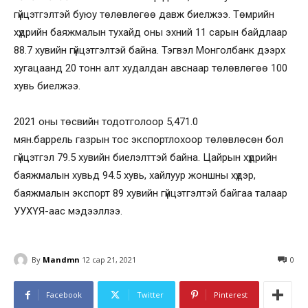
гүйцэтгэлтэй буюу төлөвлөгөө давж биелжээ. Төмрийн
хүдрийн баяжмалын тухайд оны эхний 11 сарын байдлаар
88.7 хувийн гүйцэтгэлтэй байна. Тэгвэл Монголбанк дээрх
хугацаанд 20 тонн алт худалдан авснаар төлөвлөгөө 100
хувь биелжээ.
2021 оны төсвийн тодотголоор 5,471.0
мян.баррель газрын тос экспортлохоор төлөвлөсөн бол
гүйцэтгэл 79.5 хувийн биелэлттэй байна. Цайрын хүдрийн
баяжмалын хувьд 94.5 хувь, хайлуур жоншны хүдэр,
баяжмалын экспорт 89 хувийн гүйцэтгэлтэй байгаа талаар
УУХҮЯ-аас мэдээллээ.
By
Mandmn
12 сар 21, 2021
0
Facebook
Twitter
Pinterest