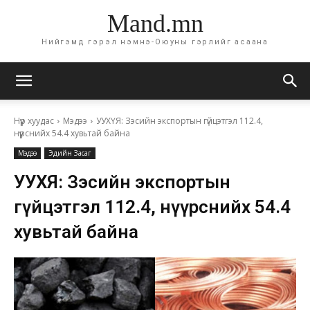
Mand.mn
Нийгэмд гэрэл нэмнэ-Оюуны гэрлийг асаана
Нүүр хуудас
Мэдээ
УУХҮЯ: Зэсийн экспортын гүйцэтгэл 112.4,
нүүрснийх 54.4 хувьтай байна
Мэдээ
Эдийн Засаг
УУХҮЯ: Зэсийн экспортын
гүйцэтгэл 112.4, нүүрснийх 54.4
хувьтай байна