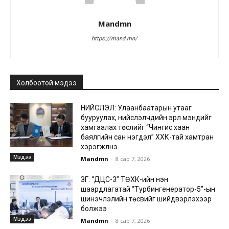
Mandmn
https://mand.mn/
Холбоотой мэдээ
НИЙСЛЭЛ: Улаанбаатарын утааг
бууруулах, нийслэлчүүдийн эрүүл мэндийг
хамгаалах төслийг “Чингис хаан
баялгийн сан нэгдэл” ХХК-тай хамтран
хэрэгжүүлнэ
Мэдээ
Mandmn
-
8 сар 7, 2026
ЗГ: “ДЦС-3” ТӨХК-ийн нэн
шаардлагатай “Турбингенератор-5”-ын
шинэчлэлийн төсвийг шийдвэрлэхээр
болжээ
Мэдээ
Mandmn
-
8 сар 7, 2026