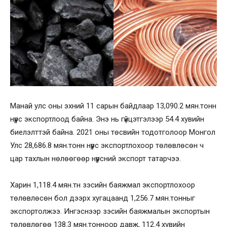
Манай улс оны эхний 11 сарын байдлаар 13,090.2 мян.тонн
нүүрс экспортлоод байна. Энэ нь гүйцэтгэлээр 54.4 хувийн
биелэлттэй байна. 2021 оны төсвийн тодотголоор Монгол
Улс 28,686.8 мян.тонн нүүрс экспортлохоор төлөвлөсөн ч
цар тахлын нөлөөгөөр нүүрсний экспорт татарчээ.
Харин 1,118.4 мян.тн зэсийн баяжмал экспортлохоор
төлөвлөсөн бол дээрх хугацаанд 1,256.7 мян.тонныг
экспортолжээ. Ингэснээр зэсийн баяжмалын экспортын
төлөвлөгөө 138.3 мян.тонноор давж, 112.4 хувийн