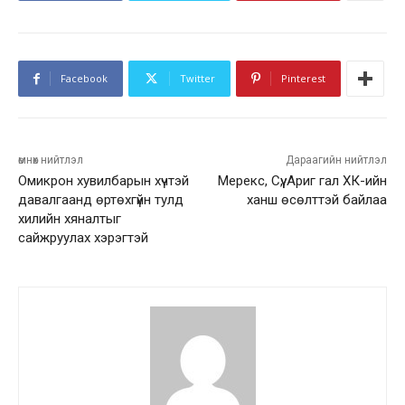
Facebook
Twitter
Pinterest
өмнөх нийтлэл
Дараагийн нийтлэл
Омикрон хувилбарын хүчтэй
Мерекс, Сүү, Ариг гал ХК-ийн
давалгаанд өртөхгүйн тулд
ханш өсөлттэй байлаа
хилийн хяналтыг
сайжруулах хэрэгтэй