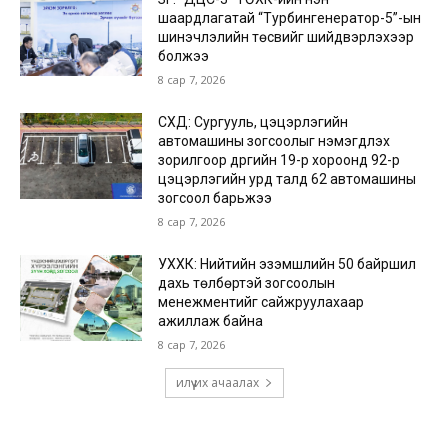
шаардлагатай “Турбингенератор-5”-ын
шинэчлэлийн төсвийг шийдвэрлэхээр
болжээ
8 сар 7, 2026
СХД: Сургууль, цэцэрлэгийн
автомашины зогсоолыг нэмэгдүүлэх
зорилгоор дүүргийн 19-р хороонд 92-р
цэцэрлэгийн урд талд 62 автомашины
зогсоол барьжээ
8 сар 7, 2026
УХХК: Нийтийн эзэмшлийн 50 байршил
дахь төлбөртэй зогсоолын
менежментийг сайжруулахаар
ажиллаж байна
8 сар 7, 2026
илүү их ачаалах