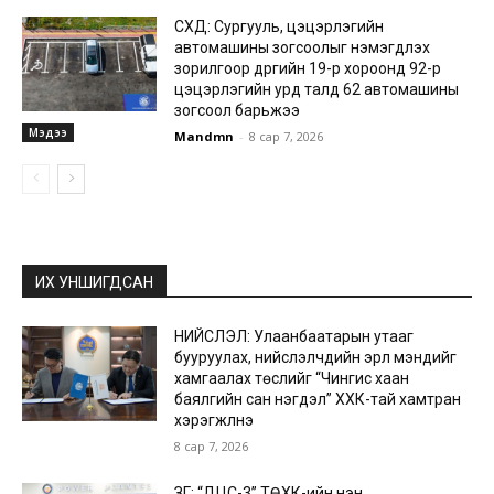
СХД: Сургууль, цэцэрлэгийн
автомашины зогсоолыг нэмэгдүүлэх
зорилгоор дүүргийн 19-р хороонд 92-р
цэцэрлэгийн урд талд 62 автомашины
зогсоол барьжээ
Мэдээ
Mandmn
-
8 сар 7, 2026
ИХ УНШИГДСАН
НИЙСЛЭЛ: Улаанбаатарын утааг
бууруулах, нийслэлчүүдийн эрүүл мэндийг
хамгаалах төслийг “Чингис хаан
баялгийн сан нэгдэл” ХХК-тай хамтран
хэрэгжүүлнэ
8 сар 7, 2026
ЗГ: “ДЦС-3” ТӨХК-ийн нэн