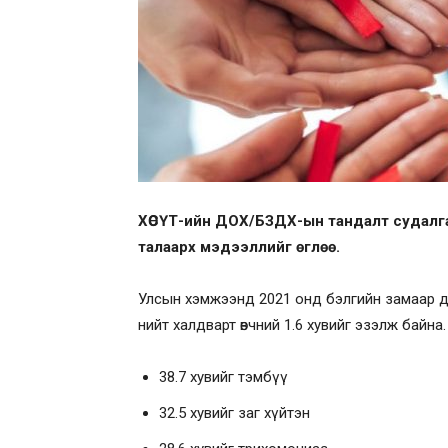
ХӨСҮТ-ийн ДОХ/БЗДХ-ын тандалт судалг
талаарх мэдээллийг өглөө.
Улсын хэмжээнд 2021 онд бэлгийн замаар д
нийт халдварт өвчний 1.6 хувийг эзэлж байна
38.7 хувийг тэмбүү
32.5 хувийг заг хүйтэн