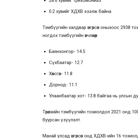
28.6 хувийг трихомониаз
0.2 хувийг ХДХВ эзэлж байна.
Тэмбүүгийн халдвар өнгөрсөн оныхоос 2938 т
ногдох тэмбүүгийн өвчлөлөөр:
Баянхонгор- 14.5
Сүхбаатар- 12.7
Хөвсгөл- 11.8
Дорнод- 11.1
Улаанбаатар хот- 13.8 байгаа нь улсын ду
Төрөлхийн тэмбүүгийн тохиолдол 2021 онд 100 
буурсан үзүүлэлт.
Манай улсад өнгөрсөн онд ХДХВ-ийн 16 тохио