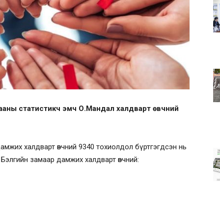
ааны статистикч эмч О.Мандал халдварт өвчний
амжих халдварт өвчний 9340 тохиолдол бүртгэгдсэн нь
. Бэлгийн замаар дамжих халдварт өвчний: