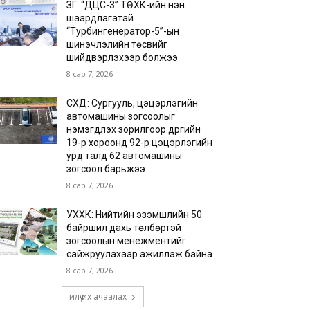
ЗГ: “ДЦС-3” ТӨХК-ийн нэн
шаардлагатай
“Турбингенератор-5”-ын
шинэчлэлийн төсвийг
шийдвэрлэхээр болжээ
8 сар 7, 2026
СХД: Сургууль, цэцэрлэгийн
автомашины зогсоолыг
нэмэгдүүлэх зорилгоор дүүргийн
19-р хороонд 92-р цэцэрлэгийн
урд талд 62 автомашины
зогсоол барьжээ
8 сар 7, 2026
УХХК: Нийтийн эзэмшлийн 50
байршил дахь төлбөртэй
зогсоолын менежментийг
сайжруулахаар ажиллаж байна
8 сар 7, 2026
илүү их ачаалах