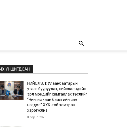
ИХ УНШИГДСАН
НИЙСЛЭЛ: Улаанбаатарын
утааг бууруулах, нийслэлчүүдийн
эрүүл мэндийг хамгаалах төслийг
“Чингис хаан баялгийн сан
нэгдэл” ХХК-тай хамтран
хэрэгжүүлнэ
8 сар 7, 2026