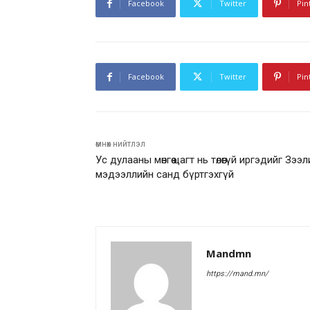
Facebook
Twitter
Pin
Facebook
Twitter
Pin
өмнөх нийтлэл
Ус дулааны мөнгөө цагт нь төлөөгүй иргэдийг Зээ
мэдээллийн санд бүртгэхгүй
Mandmn
https://mand.mn/