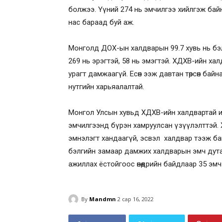
болжээ. Үүний 274 нь эмчилгээ хийлгэж бай
нас бараад буй аж.
Монголд ДОХ-ын халдварын 99.7 хувь нь бэ
269 нь эрэгтэй, 58 нь эмэгтэй. ХДХВ-ийн халд
урагт дамжаагүй. Есөн ээж давтан төрсөн бай
нутгийн харьяалалтай.
Монгол Улсын хувьд ХДХВ-ийн халдвартай и
эмчилгээнд бүрэн хамруулсан үзүүлэлттэй. 
эмнэлэгт хандаагүй, эсвэл халдвар тээж ба
бэлгийн замаар дамжих халдварын эмч дутаг
ажиллах ёстойгоос өнөөдрийн байдлаар 35 эм
By
Mandmn
2 сар 16, 2022