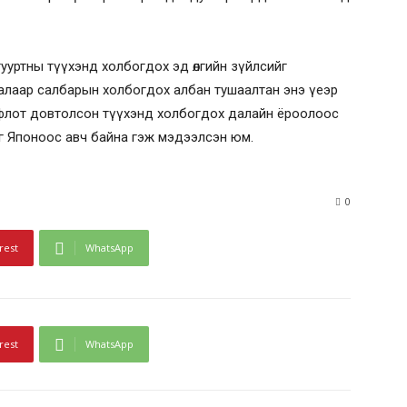
уртны түүхэнд холбогдох эд өлгийн зүйлсийг
алаар салбарын холбогдох албан тушаалтан энэ үеэр
ы флот довтолсон түүхэнд холбогдох далайн ёроолоос
г Японоос авч байна гэж мэдээлсэн юм.
0
rest
WhatsApp
rest
WhatsApp