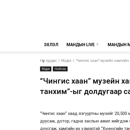
ЭХЛЭЛ
МАНДЫН LIVE
МАНДЫН 
Нүүр хуудас
Мэдээ
“Чингис хаан” музейн хамгийн и
Мэдээ
Нийгэм
“Чингис хаан” музейн хам
танхим”-ыг долдугаар с
“Чингис хаан” хаад язгууртны музейг 20,500 
дуусаж, дотор, гадна заслын ажил хийгдэж 
дуусгаж, хамгийн их үзмэртэй “Хүннүгийн т