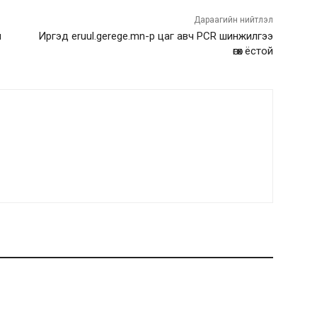
Дараагийн нийтлэл
н
Иргэд eruul.gerege.mn-р цаг авч PCR шинжилгээ
өгөх ёстой