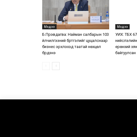
Мэдээ
Мэдээ
Б.Пүрэвдагва: Найман салбарын 103
УИХ: ТБХ 6
үйлчилгээний бүртгэлийг цуцалснаар
нийслэлийн
бизнес эрхлэхэд таатай нөхцөл
ерөнхий хя
бүрдэнэ
байгуулсан