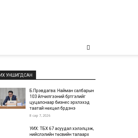
ИХ УНШИГДСАН
Б.Пүрэвдагва: Найман салбарын
103 үйлчилгээний бүртгэлийг
цуцалснаар бизнес эрхлэхэд
таатай нөхцөл бүрдэнэ
8 сар 7, 2026
УИХ: ТБХ 67 асуудал хэлэлцэж,
нийслэлийн төсвийн талаарх