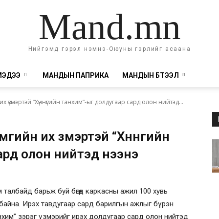
Mand.mn
Нийгэмд гэрэл нэмнэ-Оюуны гэрлийг асаана
МЭДЭЭ
МАНДЫН ПАПРИКА
МАНДЫН БҮТЭЭЛ
х үзмэртэй “Хүннүгийн танхим”-ыг долдугаар сард олон нийтэд...
гийн их үзмэртэй “Хүннүгийн
ард олон нийтэд нээнэ
м талбайд барьж буй бөгөөд каркасны ажил 100 хувь
байна. Ирэх тавдугаар сард барилгын ажлыг бүрэн
анхим” зэрэг үзмэрийг ирэх долдугаар сард олон нийтэд