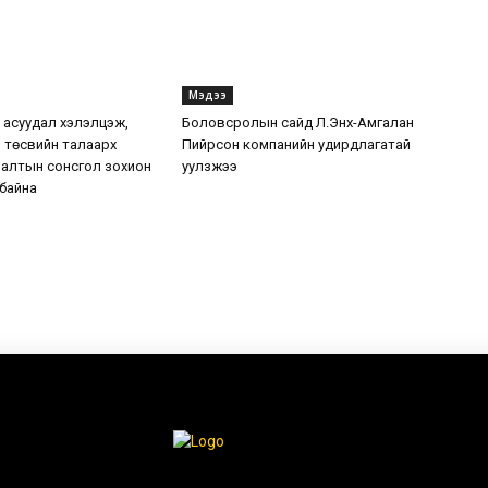
Мэдээ
7 асуудал хэлэлцэж,
Боловсролын сайд Л.Энх-Амгалан
 төсвийн талаарх
Пийрсон компанийн удирдлагатай
налтын сонсгол зохион
уулзжээ
 байна