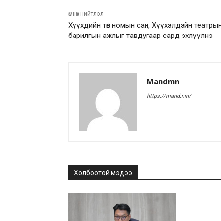
өмнөх нийтлэл
Хүүхдийн төв номын сан, Хүүхэлдэйн театры
барилгын ажлыг тавдугаар сард эхлүүлнэ
Mandmn
https://mand.mn/
Холбоотой мэдээ