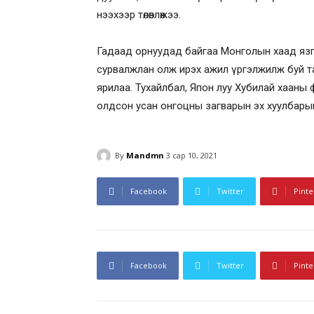
нээхээр төлөвлөжээ.
Гадаад орнуудад байгаа Монголын хаад язгу
сурвалжлан олж ирэх ажил үргэлжилж буй т
ярилаа. Тухайлбал, Япон луу Хубилай хаан
олдсон усан онгоцны загварын эх хуулбары
By
Mandmn
3 сар 10, 2021
Facebook
Twitter
Pinte
Facebook
Twitter
Pinte