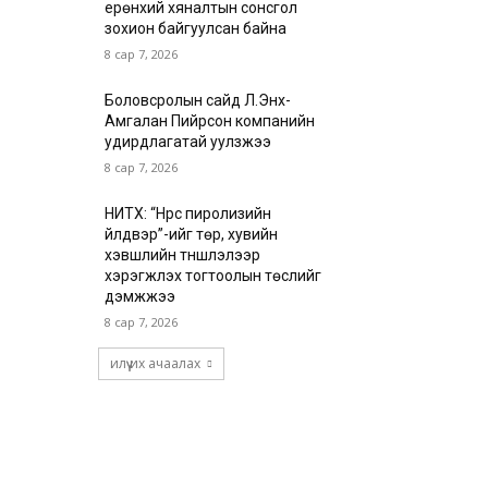
ерөнхий хяналтын сонсгол
зохион байгуулсан байна
8 сар 7, 2026
Боловсролын сайд Л.Энх-
Амгалан Пийрсон компанийн
удирдлагатай уулзжээ
8 сар 7, 2026
НИТХ: “Нүүрс пиролизийн
үйлдвэр”-ийг төр, хувийн
хэвшлийн түншлэлээр
хэрэгжүүлэх тогтоолын төслийг
дэмжжээ
8 сар 7, 2026
илүү их ачаалах