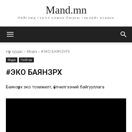
Mand.mn
Нийгэмд гэрэл нэмнэ-Оюуны гэрлийг асаана
Нүүр хуудас
Мэдээ
#ЭКО БАЯНЗҮРХ
Мэдээ
Нийгэм
#ЭКО БАЯНЗҮРХ
Баянзүрх эко тохижилт, үйлчилгээний байгууллага