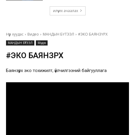
илүү их ачаалах