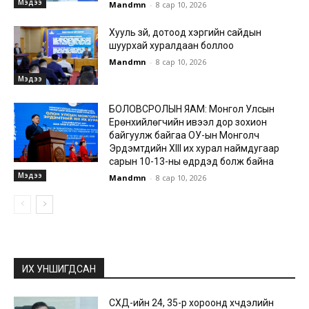
Мэдээ
Mandmn
-
8 сар 10, 2026
Хууль зүй, дотоод хэргийн сайдын
шуурхай хуралдаан боллоо
Mandmn
-
8 сар 10, 2026
Мэдээ
БОЛОВСРОЛЫН ЯАМ: Монгол Улсын
Ерөнхийлөгчийн ивээл дор зохион
байгуулж байгаа ОУ-ын Монголч
Эрдэмтдийн XIII их хурал наймдугаар
сарын 10-13-ны өдрүүдэд болж байна
Мэдээ
Mandmn
-
8 сар 10, 2026
ИХ УНШИГДСАН
СХД-ийн 24, 35-р хороонд хүчдэлийн