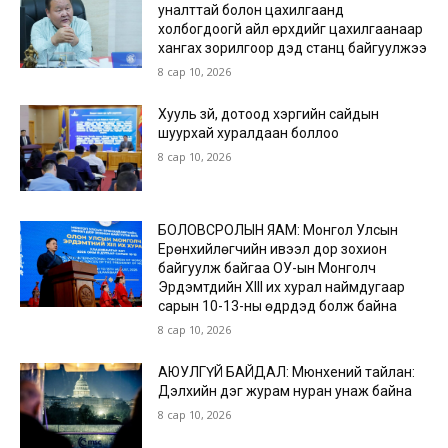
уналттай болон цахилгаанд
холбогдоогүй айл өрхүүдийг цахилгаанаар
хангах зорилгоор дэд станц байгуулжээ
8 сар 10, 2026
Хууль зүй, дотоод хэргийн сайдын
шуурхай хуралдаан боллоо
8 сар 10, 2026
БОЛОВСРОЛЫН ЯАМ: Монгол Улсын
Ерөнхийлөгчийн ивээл дор зохион
байгуулж байгаа ОУ-ын Монголч
Эрдэмтдийн XIII их хурал наймдугаар
сарын 10-13-ны өдрүүдэд болж байна
8 сар 10, 2026
АЮУЛГҮЙ БАЙДАЛ: Мюнхений тайлан:
Дэлхийн дэг журам нуран унаж байна
8 сар 10, 2026