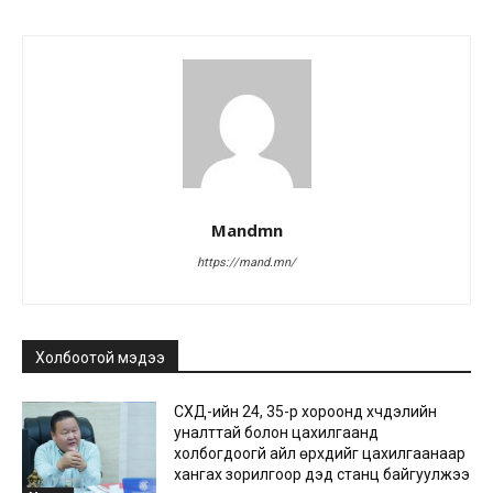
Mandmn
https://mand.mn/
Холбоотой мэдээ
СХД-ийн 24, 35-р хороонд хүчдэлийн
уналттай болон цахилгаанд
холбогдоогүй айл өрхүүдийг цахилгаанаар
хангах зорилгоор дэд станц байгуулжээ