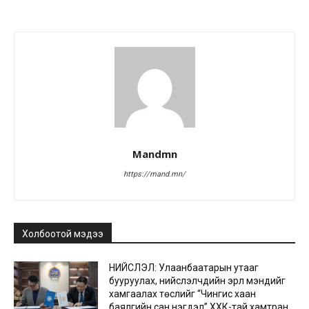
Mandmn
https://mand.mn/
Холбоотой мэдээ
НИЙСЛЭЛ: Улаанбаатарын утааг
бууруулах, нийслэлчүүдийн эрүүл мэндийг
хамгаалах төслийг “Чингис хаан
баялгийн сан нэгдэл” ХХК-тай хамтран