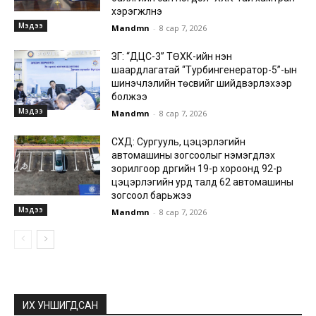
хэрэгжүүлнэ
Мэдээ
Mandmn
-
8 сар 7, 2026
ЗГ: “ДЦС-3” ТӨХК-ийн нэн
шаардлагатай “Турбингенератор-5”-ын
шинэчлэлийн төсвийг шийдвэрлэхээр
болжээ
Мэдээ
Mandmn
-
8 сар 7, 2026
СХД: Сургууль, цэцэрлэгийн
автомашины зогсоолыг нэмэгдүүлэх
зорилгоор дүүргийн 19-р хороонд 92-р
цэцэрлэгийн урд талд 62 автомашины
зогсоол барьжээ
Мэдээ
Mandmn
-
8 сар 7, 2026
ИХ УНШИГДСАН