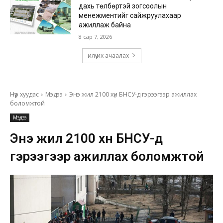
дахь төлбөртэй зогсоолын
менежментийг сайжруулахаар
ажиллаж байна
8 сар 7, 2026
илүү их ачаалах