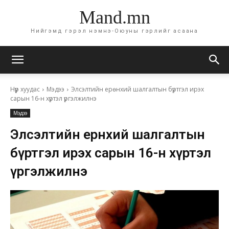
Mand.mn
Нийгэмд гэрэл нэмнэ-Оюуны гэрлийг асаана
Нүүр хуудас
Мэдээ
Элсэлтийн ерөнхий шалгалтын бүртгэл ирэх
сарын 16-н хүртэл үргэлжилнэ
Мэдээ
Элсэлтийн ерөнхий шалгалтын
бүртгэл ирэх сарын 16-н хүртэл
үргэлжилнэ