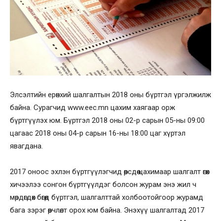
Элсэлтийн ерөнхий шалгалтын 2018 оны бүртгэл үргэлжилж
байна. Сурагчид www.eec.mn цахим хаягаар орж
бүртгүүлэх юм. Бүртгэл 2018 оны 02-р сарын 05-ны 09:00
цагаас 2018 оны 04-р сарын 16-ны 18:00 цаг хүртэл
явагдана.
2017 оноос эхлэн бүртгүүлэгчид өөрсдөө цахимаар шалгалт өгөх
хичээлээ сонгон бүртгүүлдэг болсон журам энэ жил ч
мөрдөгдөх бөгөөд бүртгэл, шалгалттай холбоотойгоор журамд
бага зэрэг өөрчлөлт орох юм байна. Энэхүү шалгалтад 2017