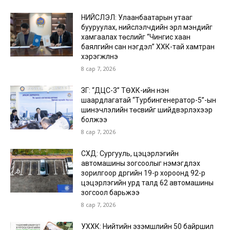
НИЙСЛЭЛ: Улаанбаатарын утааг
бууруулах, нийслэлчүүдийн эрүүл мэндийг
хамгаалах төслийг “Чингис хаан
баялгийн сан нэгдэл” ХХК-тай хамтран
хэрэгжүүлнэ
8 сар 7, 2026
ЗГ: “ДЦС-3” ТӨХК-ийн нэн
шаардлагатай “Турбингенератор-5”-ын
шинэчлэлийн төсвийг шийдвэрлэхээр
болжээ
8 сар 7, 2026
СХД: Сургууль, цэцэрлэгийн
автомашины зогсоолыг нэмэгдүүлэх
зорилгоор дүүргийн 19-р хороонд 92-р
цэцэрлэгийн урд талд 62 автомашины
зогсоол барьжээ
8 сар 7, 2026
УХХК: Нийтийн эзэмшлийн 50 байршил