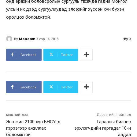
онд ерөнхий боловсролын сургууль төгсөгчдөөс гадна Монгол
улсын их дээд сургуулиудад элсэхийг хүссэн хүн бүхэн
оролцох боломжтой.
By
Mandmn
3 сар 14, 2018
0
Facebook
Twitter
Facebook
Twitter
өмнөх нийтлэл
Дараагийн нийтлэл
Энэ жил 2100 хүн БНСУ-д
Гарааны бизнес
гэрээгээр ажиллах
эрхлэгчдийн гаргадаг 10-н
боломжтой
алдаа