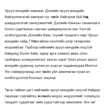
Эрүүл мэндийн яамнаас Дэлхийн эрүүл мэндийн
байгууллагатай хамтран тус төвийг байгуулж буй бөгөөд
шаардлагатай санхүүжилтийг Дэлхийн банкны санаачлага
болох Цартахлын сангаас шийдвэрлэсэн юм. Үүнтэй
холбогдуулан Дэлхийн банк, түүний түншлэгч нарт Эрүүл
мэндийн сайд Т.Мөнхсайхан нээлтийн үеэр талархлаа
илэрхийлэв. Тэрбээр нийгмийн эрүүл мэндийн ноцтой
байдалд бэлэн байх, хариу арга хэмжээ авах, олон
салбарын зохицуулалтыг хангах зэрэг Олон улсын эрүүл
мэндийн дүрмээр хүлээсэн үндсэн чадавхиудаа Монгол
Улс сайжруулахад энэ төвийн үйл ажиллагаа чухал ач
холбогдолтой болохыг онцлов.
Төв нь тайван цагт нийгмийн эрүүл мэндийн ноцтой байдал
гарахаас сэргийлэх, өвчлөлийн мэдээ, мэдээллийг солилцох,
тандалт судалгааг хийх үүрэгтэйгээр ажиллана. Энэ чиг