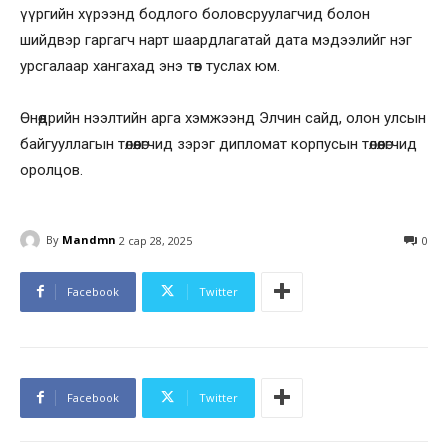
үүргийн хүрээнд бодлого боловсруулагчид болон
шийдвэр гаргагч нарт шаардлагатай дата мэдээлийг нэг
урсгалаар хангахад энэ төв туслах юм.
Өнөөдрийн нээлтийн арга хэмжээнд Элчин сайд, олон улсын
байгууллагын төлөөлөгчид зэрэг дипломат корпусын төлөөлөгчид
оролцов.
By
Mandmn
2 сар 28, 2025
0
Facebook
Twitter
Facebook
Twitter