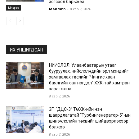
зогсоол барьжээ
Мэдээ
Mandmn
-
8 сар 7, 2026
ИХ УНШИГДСАН
НИЙСЛЭЛ: Улаанбаатарын утааг
бууруулах, нийслэлчүүдийн эрүүл мэндийг
хамгаалах төслийг “Чингис хаан
баялгийн сан нэгдэл” ХХК-тай хамтран
хэрэгжүүлнэ
8 сар 7, 2026
ЗГ: “ДЦС-3” ТӨХК-ийн нэн
шаардлагатай “Турбингенератор-5”-ын
шинэчлэлийн төсвийг шийдвэрлэхээр
болжээ
8 сар 7, 2026