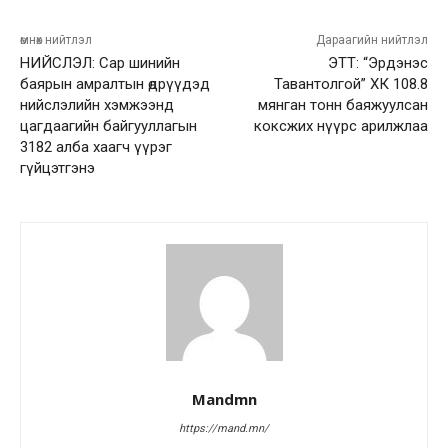
өмнөх нийтлэл
Дараагийн нийтлэл
НИЙСЛЭЛ: Сар шинийн
ЭТТ: “Эрдэнэс
баярын амралтын өдрүүдэд
Тавантолгой” ХК 108.8
нийслэлийн хэмжээнд
мянган тонн баяжуулсан
цагдаагийн байгууллагын
коксжих нүүрс арилжлаа
3182 алба хаагч үүрэг
гүйцэтгэнэ
Mandmn
https://mand.mn/