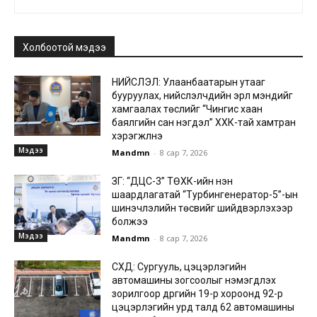
Холбоотой мэдээ
НИЙСЛЭЛ: Улаанбаатарын утааг
бууруулах, нийслэлчүүдийн эрүүл мэндийг
хамгаалах төслийг “Чингис хаан
баялгийн сан нэгдэл” ХХК-тай хамтран
хэрэгжүүлнэ
Мэдээ
Mandmn
-
8 сар 7, 2026
ЗГ: “ДЦС-3” ТӨХК-ийн нэн
шаардлагатай “Турбингенератор-5”-ын
шинэчлэлийн төсвийг шийдвэрлэхээр
болжээ
Мэдээ
Mandmn
-
8 сар 7, 2026
СХД: Сургууль, цэцэрлэгийн
автомашины зогсоолыг нэмэгдүүлэх
зорилгоор дүүргийн 19-р хороонд 92-р
цэцэрлэгийн урд талд 62 автомашины