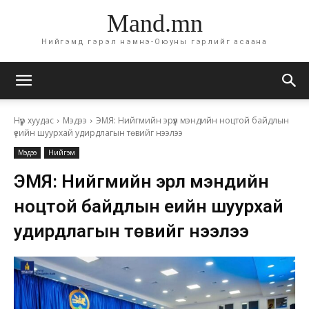
Mand.mn
Нийгэмд гэрэл нэмнэ-Оюуны гэрлийг асаана
Нүүр хуудас
Мэдээ
ЭМЯ: Нийгмийн эрүүл мэндийн ноцтой байдлын
үеийн шуурхай удирдлагын төвийг нээлээ
Мэдээ
Нийгэм
ЭМЯ: Нийгмийн эрүүл мэндийн
ноцтой байдлын үеийн шуурхай
удирдлагын төвийг нээлээ