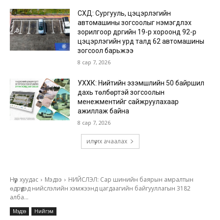
СХД: Сургууль, цэцэрлэгийн
автомашины зогсоолыг нэмэгдүүлэх
зорилгоор дүүргийн 19-р хороонд 92-р
цэцэрлэгийн урд талд 62 автомашины
зогсоол барьжээ
8 сар 7, 2026
УХХК: Нийтийн эзэмшлийн 50 байршил
дахь төлбөртэй зогсоолын
менежментийг сайжруулахаар
ажиллаж байна
8 сар 7, 2026
илүү их ачаалах