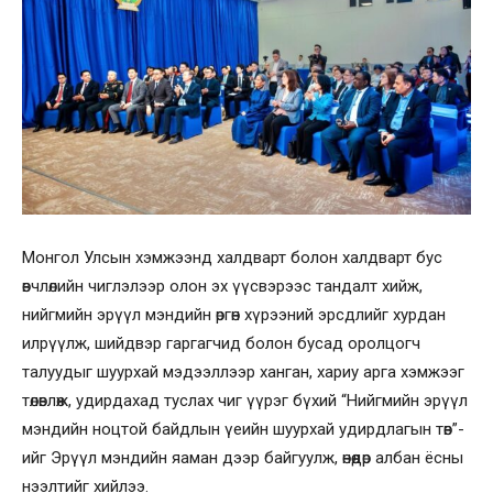
Монгол Улсын хэмжээнд халдварт болон халдварт бус
өвчлөлийн чиглэлээр олон эх үүсвэрээс тандалт хийж,
нийгмийн эрүүл мэндийн өргөн хүрээний эрсдлийг хурдан
илрүүлж, шийдвэр гаргагчид болон бусад оролцогч
талуудыг шуурхай мэдээллээр ханган, хариу арга хэмжээг
төлөвлөж, удирдахад туслах чиг үүрэг бүхий “Нийгмийн эрүүл
мэндийн ноцтой байдлын үеийн шуурхай удирдлагын төв”-
ийг Эрүүл мэндийн яаман дээр байгуулж, өнөөдөр албан ёсны
нээлтийг хийлээ.