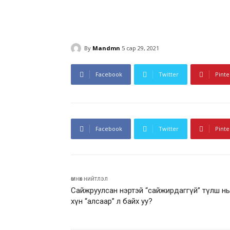
By
Mandmn
5 сар 29, 2021
Facebook
Twitter
Pinte
Facebook
Twitter
Pinte
өмнөх нийтлэл
Сайжруулсан нэртэй “сайжирдаггүй” түлш нь
хүн “алсаар” л байх уу?