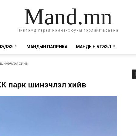
Mand.mn
Нийгэмд гэрэл нэмнэ-Оюуны гэрлийг асаана
МЭДЭЭ
МАНДЫН ПАПРИКА
МАНДЫН БҮТЭЭЛ
к шинэчлэл хийв
 ХК парк шинэчлэл хийв