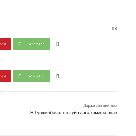
0
rest
WhatsApp
rest
WhatsApp
Дараагийн нийтлэл
Н.Түвшинбаярт ёс зүйн арга хэмжээ авав