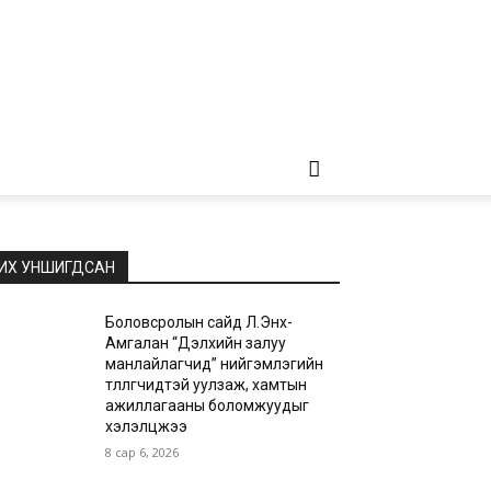
ИХ УНШИГДСАН
Боловсролын сайд Л.Энх-
Амгалан “Дэлхийн залуу
манлайлагчид” нийгэмлэгийн
төлөөлөгчидтэй уулзаж, хамтын
ажиллагааны боломжуудыг
хэлэлцжээ
8 сар 6, 2026