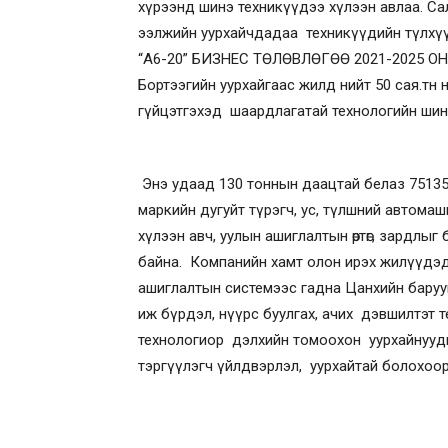
хүрээнд шинэ техникүүдээ хүлээн авлаа. Са
ээлжийн уурхайчдадаа техникүүдийн түлхүү
“А6-20” БИЗНЕС ТӨЛӨВЛӨГӨӨ 2021-2025 ОН” тө
Бортээгийн уурхайгаас жилд нийт 50 сая.тн
гүйцэтгэхэд шаардлагатай технологийн шинэчл
Энэ удаад 130 тоннын даацтай белаз 75135
маркийн дугуйт түрэгч, ус, түлшний автомашин
хүлээн авч, уулын ашиглалтын өртөг, зардлы
байна. Компанийн хамт олон ирэх жилүүдэ
ашиглалтын системээс гадна Цанхийн баруун
иж бүрдэл, нүүрс буулгах, ачих дэвшилтэт 
технологиор дэлхийн томоохон уурхайнууды
тэргүүлэгч үйлдвэрлэл, уурхайтай болохоо