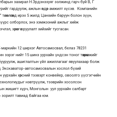
лбарын захирал Н.Эрдэнэхуяг ээлжинд гарч буй В, Г
рийг гардуулж, ажлын өндөр амжилт хүсэв. Компанийн
лөвлөгөөнд ирэх 5 жилд Цанхийн баруун болон зүүн,
 нүүрс олборлох, энэ хэмжээний ажлыг хийж
эл, хөрөнгө оруулалт хийхийг тусгасан.
 маркийн 12 ширхэг Автосамосвал, белаз 78231
 зэрэг нийт 15 шинэ уурхайн үндсэн тоног төхөөрөмжийг
г бууруулж, ашиглалтын үйл ажиллагааг явуулахаар болж
д Экскаватор-автосамосвалын хослол бүхий
 уурхайн хөрсний тээвэрт конвейер, овоолго үүсгэгчийн
технологиудыг нэвтрүүлж, тээврийн хосолсон
н жишигт хүрч, Монголын уул уурхайн салбарт
р зорилт тавиад байгаа юм.