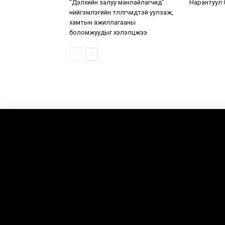
“Дэлхийн залуу манлайлагчид”
Нарантуул 
нийгэмлэгийн төлөөлөгчидтэй уулзаж,
хамтын ажиллагааны
боломжуудыг хэлэлцжээ