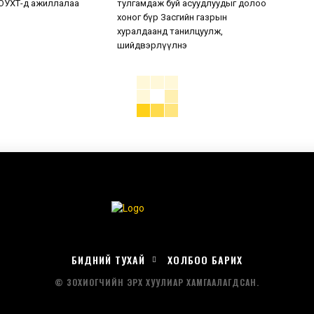
ОУХТ-д ажиллалаа
тулгамдаж буй асуудлуудыг долоо
хоног бүр Засгийн газрын
хуралдаанд танилцуулж,
шийдвэрлүүлнэ
БИДНИЙ ТУХАЙ
ХОЛБОО БАРИХ
© ЗОХИОГЧИЙН ЭРХ ХУУЛИАР ХАМГААЛАГДСАН.