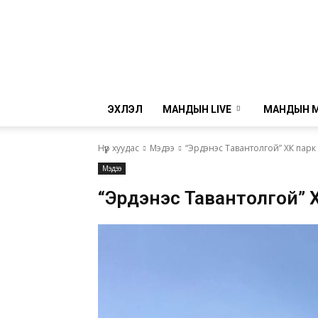
ЭХЛЭЛ
МАНДЫН LIVE
МАНДЫН 
Нүүр хуудас
Мэдээ
“Эрдэнэс Тавантолгой” ХК пар
Мэдээ
“Эрдэнэс Тавантолгой”