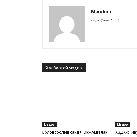
Mandmn
https://mand.mn/
Холбоотой мэдээ
Мэдээ
Мэдээ
Боловсролын сайд Л.Энх-Амгалан
ХЗДХЯ: “Яв