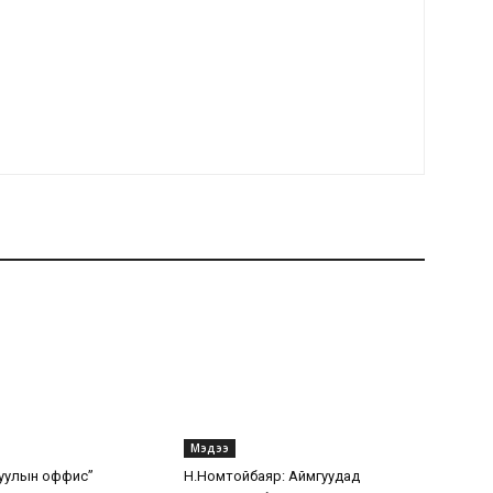
Мэдээ
уулын оффис”
Н.Номтойбаяр: Аймгуудад