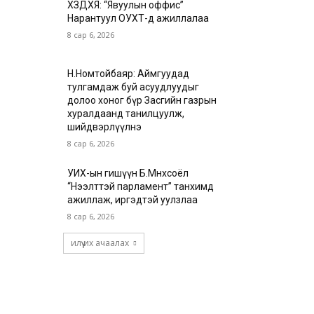
ХЗДХЯ: “Явуулын оффис”
Нарантуул ОУХТ-д ажиллалаа
8 сар 6, 2026
Н.Номтойбаяр: Аймгуудад
тулгамдаж буй асуудлуудыг
долоо хоног бүр Засгийн газрын
хуралдаанд танилцуулж,
шийдвэрлүүлнэ
8 сар 6, 2026
УИХ-ын гишүүн Б.Мөнхсоёл
“Нээлттэй парламент” танхимд
ажиллаж, иргэдтэй уулзлаа
8 сар 6, 2026
илүү их ачаалах