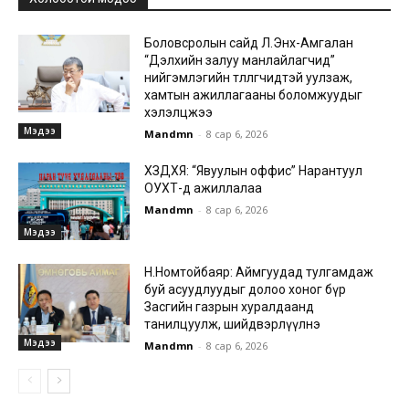
Боловсролын сайд Л.Энх-Амгалан
“Дэлхийн залуу манлайлагчид”
нийгэмлэгийн төлөөлөгчидтэй уулзаж,
хамтын ажиллагааны боломжуудыг
хэлэлцжээ
Мэдээ
Mandmn
-
8 сар 6, 2026
ХЗДХЯ: “Явуулын оффис” Нарантуул
ОУХТ-д ажиллалаа
Mandmn
-
8 сар 6, 2026
Мэдээ
Н.Номтойбаяр: Аймгуудад тулгамдаж
буй асуудлуудыг долоо хоног бүр
Засгийн газрын хуралдаанд
танилцуулж, шийдвэрлүүлнэ
Мэдээ
Mandmn
-
8 сар 6, 2026