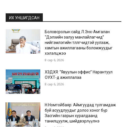
ИХ УНШИГДСАН
Боловсролын сайд Л.Энх-Амгалан
“Дэлхийн залуу манлайлагчид”
нийгэмлэгийн төлөөлөгчидтэй уулзаж,
хамтын ажиллагааны боломжуудыг
хэлэлцжээ
8 сар 6, 2026
ХЗДХЯ: “Явуулын оффис” Нарантуул
ОУХТ-д ажиллалаа
8 сар 6, 2026
Н.Номтойбаяр: Аймгуудад тулгамдаж
буй асуудлуудыг долоо хоног бүр
Засгийн газрын хуралдаанд
танилцуулж, шийдвэрлүүлнэ