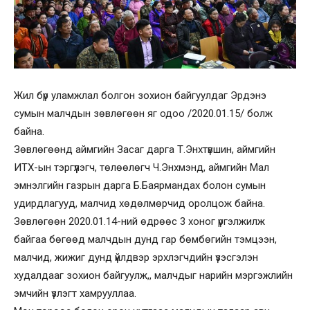
Жил бүр уламжлал болгон зохион байгуулдаг Эрдэнэ
сумын малчдын зөвлөгөөн яг одоо /2020.01.15/ болж
байна.
Зөвлөгөөнд аймгийн Засаг дарга Т.Энхтүвшин, аймгийн
ИТХ-ын тэргүүлэгч, төлөөлөгч Ч.Энхмэнд, аймгийн Мал
эмнэлгийн газрын дарга Б.Баярмандах болон сумын
удирдлагууд, малчид хөдөлмөрчид оролцож байна.
Зөвлөгөөн 2020.01.14-ний өдрөөс 3 хоног үргэлжилж
байгаа бөгөөд малчдын дунд гар бөмбөгийн тэмцээн,
малчид, жижиг дунд үйлдвэр эрхлэгчдийн үзэсгэлэн
худалдааг зохион байгуулж,, малчдыг нарийн мэргэжлийн
эмчийн үзлэгт хамрууллаа.