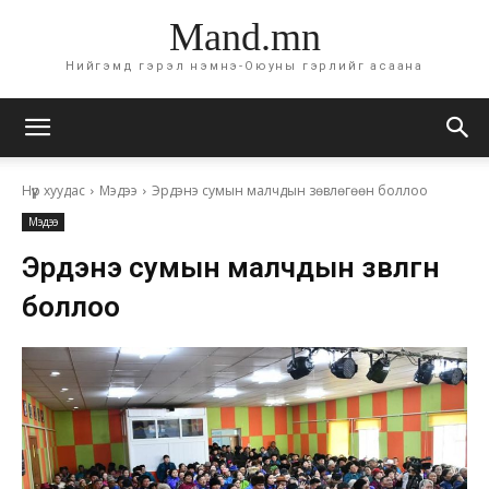
Mand.mn
Нийгэмд гэрэл нэмнэ-Оюуны гэрлийг асаана
Нүүр хуудас
Мэдээ
Эрдэнэ сумын малчдын зөвлөгөөн боллоо
Мэдээ
Эрдэнэ сумын малчдын зөвлөгөөн
боллоо