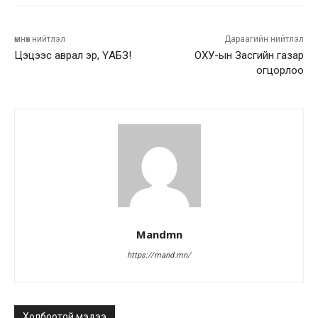
өмнөх нийтлэл
Дараагийн нийтлэл
Цэцээс аврал эр, ҮАБЗ!
ОХУ-ын Засгийн газар
огцорлоо
Mandmn
https://mand.mn/
Холбоотой мэдээ