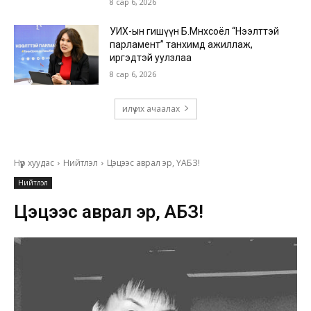
8 сар 6, 2026
УИХ-ын гишүүн Б.Мөнхсоёл “Нээлттэй
парламент” танхимд ажиллаж,
иргэдтэй уулзлаа
8 сар 6, 2026
илүү их ачаалах