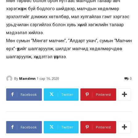
Мөн төрөөс болон орон нутгаас малчдын талаар авч
хэрэгжүүлж буй бодлого шийдвэр, малчдын хөдөлмөр
эрхлэлтийг дэмжих хөтөлбөр, мал хулгайлах гэмт хэргээс
урьдчилан сэргийлэх болон хувь хүний хөгжлийн талаар
мэдээлэл хийлээ.
Мөн сумын “Мянгат малчин”, “Алдарт уяач”, сумын “Малчин
өрх”-үүдийг шалгаруулж, шилдэг малчид хөдөлмөрчдөө
шалгаруулж, хүндэтгэл үзүүллээ.
By
Mandmn
1 сар 16, 2020
0
Facebook
Twitter
Pinterest
Facebook
Twitter
Pinterest