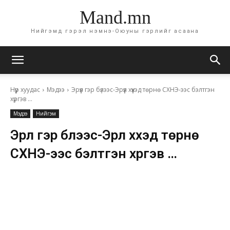
Mand.mn
Нийгэмд гэрэл нэмнэ-Оюуны гэрлийг асаана
Нүүр хуудас
Мэдээ
Эрүүл гэр бүлээс-Эрүүл хүүхэд төрнө СХНЭ-ээс бэлтгэн
хүргэв …
Мэдээ
Нийгэм
Эрүүл гэр бүлээс-Эрүүл хүүхэд төрнө
СХНЭ-ээс бэлтгэн хүргэв …