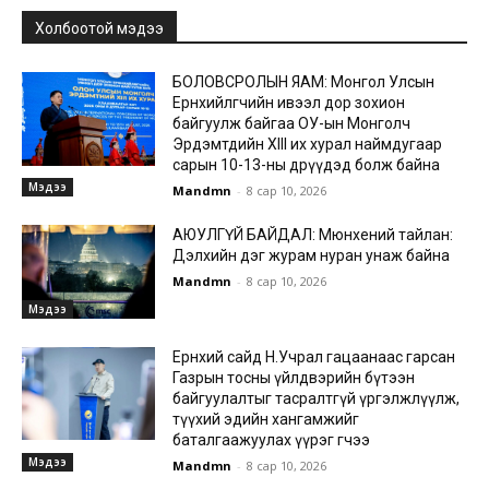
Холбоотой мэдээ
БОЛОВСРОЛЫН ЯАМ: Монгол Улсын
Ерөнхийлөгчийн ивээл дор зохион
байгуулж байгаа ОУ-ын Монголч
Эрдэмтдийн XIII их хурал наймдугаар
сарын 10-13-ны өдрүүдэд болж байна
Мэдээ
Mandmn
-
8 сар 10, 2026
АЮУЛГҮЙ БАЙДАЛ: Мюнхений тайлан:
Дэлхийн дэг журам нуран унаж байна
Mandmn
-
8 сар 10, 2026
Мэдээ
Ерөнхий сайд Н.Учрал гацаанаас гарсан
Газрын тосны үйлдвэрийн бүтээн
байгуулалтыг тасралтгүй үргэлжлүүлж,
түүхий эдийн хангамжийг
баталгаажуулах үүрэг өгчээ
Мэдээ
Mandmn
-
8 сар 10, 2026