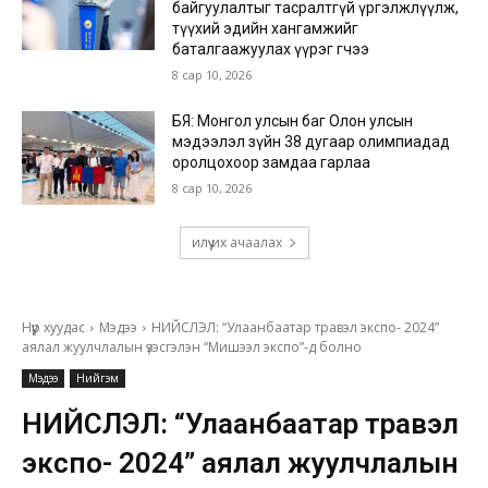
байгуулалтыг тасралтгүй үргэлжлүүлж,
түүхий эдийн хангамжийг
баталгаажуулах үүрэг өгчээ
8 сар 10, 2026
БЯ: Монгол улсын баг Олон улсын
мэдээлэл зүйн 38 дугаар олимпиадад
оролцохоор замдаа гарлаа
8 сар 10, 2026
илүү их ачаалах