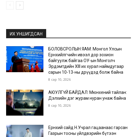
ИХ УНШИГДСАН
БОЛОВСРОЛЫН ЯАМ: Монгол Улсын
Ерөнхийлөгчийн ивээл дор зохион
байгуулж байгаа ОУ-ын Монголч
Эрдэмтдийн XIII их хурал наймдугаар
сарын 10-13-ны өдрүүдэд болж байна
8 сар 10, 2026
АЮУЛГҮЙ БАЙДАЛ: Мюнхений тайлан:
Дэлхийн дэг журам нуран унаж байна
8 сар 10, 2026
Ерөнхий сайд Н.Учрал гацаанаас гарсан
Газрын тосны үйлдвэрийн бүтээн