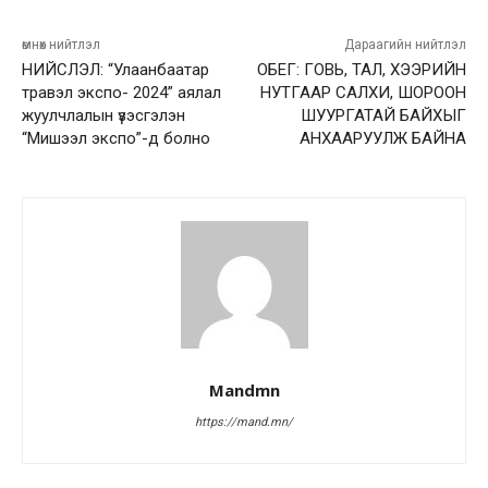
өмнөх нийтлэл
Дараагийн нийтлэл
НИЙСЛЭЛ: “Улаанбаатар
ОБЕГ: ГОВЬ, ТАЛ, ХЭЭРИЙН
травэл экспо- 2024” аялал
НУТГААР САЛХИ, ШОРООН
жуулчлалын үзэсгэлэн
ШУУРГАТАЙ БАЙХЫГ
“Мишээл экспо”-д болно
АНХААРУУЛЖ БАЙНА
Mandmn
https://mand.mn/