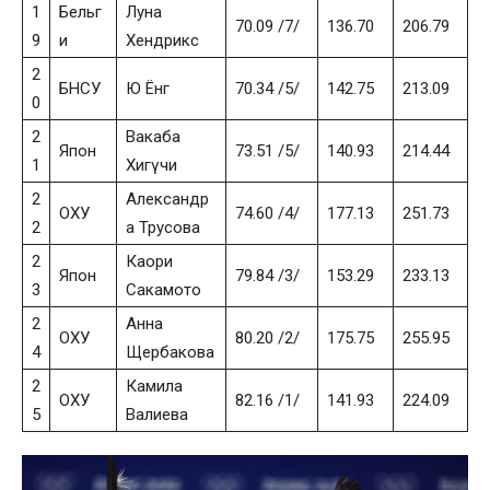
1
Бельг
Луна
70.09 /7/
136.70
206.79
9
и
Хендрикс
2
БНСУ
Ю Ёнг
70.34 /5/
142.75
213.09
0
2
Вакаба
Япон
73.51 /5/
140.93
214.44
1
Хигүчи
2
Александр
ОХУ
74.60 /4/
177.13
251.73
2
а Трусова
2
Каори
Япон
79.84 /3/
153.29
233.13
3
Сакамото
2
Анна
ОХУ
80.20 /2/
175.75
255.95
4
Щербакова
2
Камила
ОХУ
82.16 /1/
141.93
224.09
5
Валиева