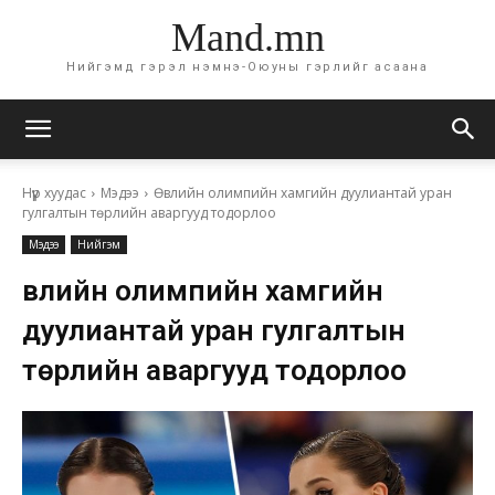
Mand.mn
Нийгэмд гэрэл нэмнэ-Оюуны гэрлийг асаана
Нүүр хуудас
Мэдээ
Өвлийн олимпийн хамгийн дуулиантай уран
гулгалтын төрлийн аваргууд тодорлоо
Мэдээ
Нийгэм
Өвлийн олимпийн хамгийн
дуулиантай уран гулгалтын
төрлийн аваргууд тодорлоо