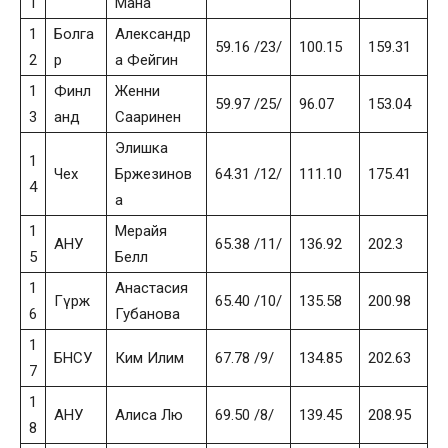
1
Мана
1
Болга
Александр
59.16 /23/
100.15
159.31
2
р
а Фейгин
1
Финл
Женни
59.97 /25/
96.07
153.04
3
анд
Сааринен
Элишка
1
Чех
Бржезинов
64.31 /12/
111.10
175.41
4
а
1
Мерайя
АНУ
65.38 /11/
136.92
202.3
5
Белл
1
Анастасия
Гүрж
65.40 /10/
135.58
200.98
6
Губанова
1
БНСУ
Ким Илим
67.78 /9/
134.85
202.63
7
1
АНУ
Алиса Лю
69.50 /8/
139.45
208.95
8