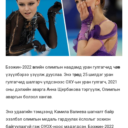
Бээжин-2022 өвлийн олимпын наадамд уран гулгагчид чөлөөт
үзүүлбэрээ үзүүлж дууслаа. Энэ төрөлд 25 шилдэг уран
гулгагчид шалгарч үлдсэнээс ОХУ-ын уран гулгагч, 2021
оны дэлхийн аварга Анна Щербакова тэргүүлж, Олимпын
аваргын болзол хангав.
Энэ удаагийн тэмцээнд Камила Валиева шагналт байр
эзэлбэл олимпын медаль гардуулах ёслолыг зохион
байгуулахгүй гэж ОУОХ-ноос мэдэгдсэн. Бээжин-2022