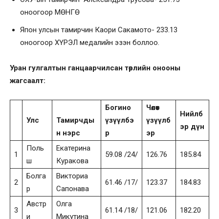
оноогоор МӨНГӨ
Япон улсын тамирчин Каори Сакамото- 233.13
оноогоор ХҮРЭЛ медалийн эзэн боллоо.
Уран гулгалтын ганцаарчилсан төрлийн онооны
жагсаалт:
Богино
Чөлөөт
Нийлб
Улс
Тамирчды
үзүүлбэ
үзүүлб
эр дүн
н нэрс
р
эр
Поль
Екатерина
1
59.08 /24/
126.76
185.84
ш
Куракова
Болга
Викториа
2
61.46 /17/
123.37
184.83
р
Сапонава
Австр
Олга
3
61.14 /18/
121.06
182.20
и
Микутина