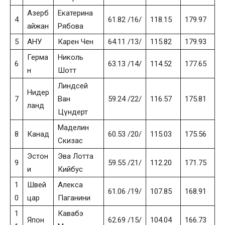
Азерб
Екатерина
4
61.82 /16/
118.15
179.97
айжан
Рябова
5
АНУ
Карен Чен
64.11 /13/
115.82
179.93
Герма
Николь
6
63.13 /14/
114.52
177.65
н
Шотт
Линдсей
Нидер
7
Ван
59.24 /22/
116.57
175.81
ланд
Цүндерт
Маделин
8
Канад
60.53 /20/
115.03
175.56
Скизас
Эстон
Эва Лотта
9
59.55 /21/
112.20
171.75
и
Кийбус
1
Швей
Алекса
61.06 /19/
107.85
168.91
0
цар
Паганини
1
Кавабэ
Япон
62.69 /15/
104.04
166.73