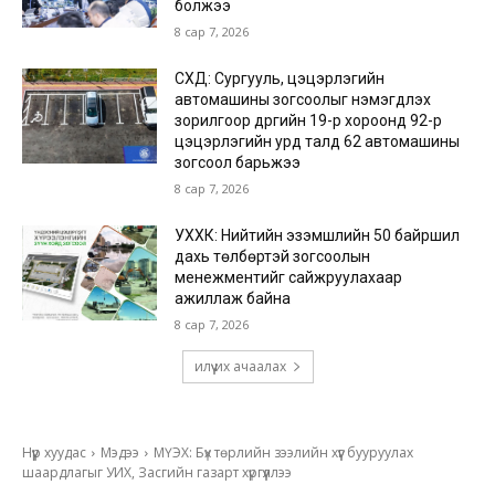
болжээ
8 сар 7, 2026
СХД: Сургууль, цэцэрлэгийн
автомашины зогсоолыг нэмэгдүүлэх
зорилгоор дүүргийн 19-р хороонд 92-р
цэцэрлэгийн урд талд 62 автомашины
зогсоол барьжээ
8 сар 7, 2026
УХХК: Нийтийн эзэмшлийн 50 байршил
дахь төлбөртэй зогсоолын
менежментийг сайжруулахаар
ажиллаж байна
8 сар 7, 2026
илүү их ачаалах