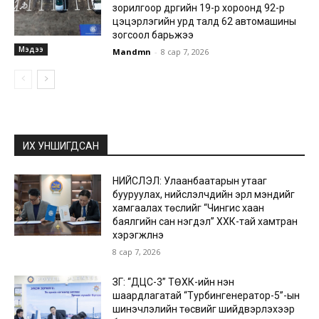
зорилгоор дүүргийн 19-р хороонд 92-р
цэцэрлэгийн урд талд 62 автомашины
зогсоол барьжээ
Мэдээ
Mandmn
-
8 сар 7, 2026
ИХ УНШИГДСАН
НИЙСЛЭЛ: Улаанбаатарын утааг
бууруулах, нийслэлчүүдийн эрүүл мэндийг
хамгаалах төслийг “Чингис хаан
баялгийн сан нэгдэл” ХХК-тай хамтран
хэрэгжүүлнэ
8 сар 7, 2026
ЗГ: “ДЦС-3” ТӨХК-ийн нэн
шаардлагатай “Турбингенератор-5”-ын
шинэчлэлийн төсвийг шийдвэрлэхээр