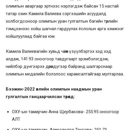
олимпын аваргаар эртнээс нэрлэгдэж байсан 15 настай
татар охин Камила Валиева сэргээшийн асуудалд
холбогдсоноор олимпын уран гулгалтын багийн төрлийн
тэмцээнээс хойш шагнал гардуулах ёслолын арга хэмжээг
хойшлуулаад байгаа юм.
Камила Валиевагийн хувьд чөлөөт үзүүлбэртээ хэд хэд
алдаж, 141.93 оноогоор тавдугаарт эрэмбэлэгдэж,
нийлбэр дүнгээрээ дөрөвдүгээр байранд шалгарснаар
олимпын медалийн болзлоос харамсалтайгаар мултарлаа.
Бээжин-2022 өвлийн олимпын наадмын уран
гулгалтын ганцаарчилсан төрөлд:
ОХУ-ын тамирчин Анна Щербакова- 255.95 оноогоор
АЛТ
ОХУ-ын тамирчин Александра Трусова- 251.73