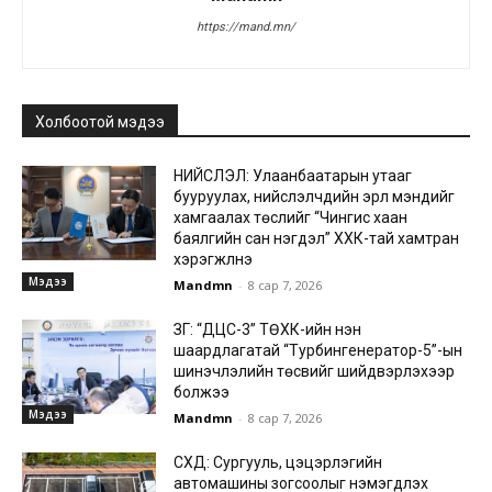
https://mand.mn/
Холбоотой мэдээ
НИЙСЛЭЛ: Улаанбаатарын утааг
бууруулах, нийслэлчүүдийн эрүүл мэндийг
хамгаалах төслийг “Чингис хаан
баялгийн сан нэгдэл” ХХК-тай хамтран
хэрэгжүүлнэ
Мэдээ
Mandmn
-
8 сар 7, 2026
ЗГ: “ДЦС-3” ТӨХК-ийн нэн
шаардлагатай “Турбингенератор-5”-ын
шинэчлэлийн төсвийг шийдвэрлэхээр
болжээ
Мэдээ
Mandmn
-
8 сар 7, 2026
СХД: Сургууль, цэцэрлэгийн
автомашины зогсоолыг нэмэгдүүлэх