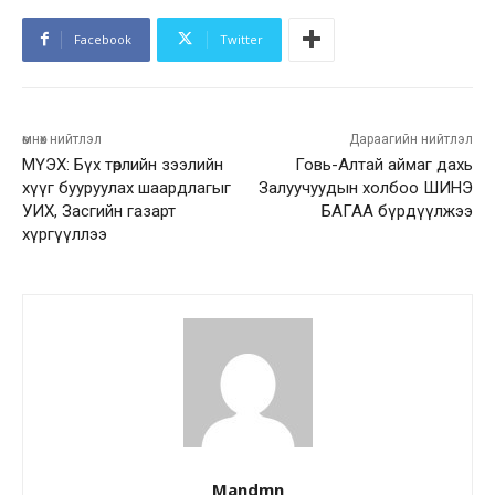
Facebook
Twitter
өмнөх нийтлэл
Дараагийн нийтлэл
МҮЭХ: Бүх төрлийн зээлийн
Говь-Алтай аймаг дахь
хүүг бууруулах шаардлагыг
Залуучуудын холбоо ШИНЭ
УИХ, Засгийн газарт
БАГАА бүрдүүлжээ
хүргүүллээ
Mandmn