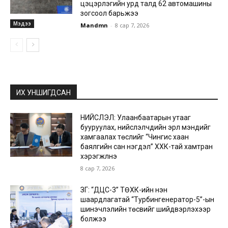
цэцэрлэгийн урд талд 62 автомашины
зогсоол барьжээ
Мэдээ
Mandmn
-
8 сар 7, 2026
ИХ УНШИГДСАН
НИЙСЛЭЛ: Улаанбаатарын утааг
бууруулах, нийслэлчүүдийн эрүүл мэндийг
хамгаалах төслийг “Чингис хаан
баялгийн сан нэгдэл” ХХК-тай хамтран
хэрэгжүүлнэ
8 сар 7, 2026
ЗГ: “ДЦС-3” ТӨХК-ийн нэн
шаардлагатай “Турбингенератор-5”-ын
шинэчлэлийн төсвийг шийдвэрлэхээр
болжээ