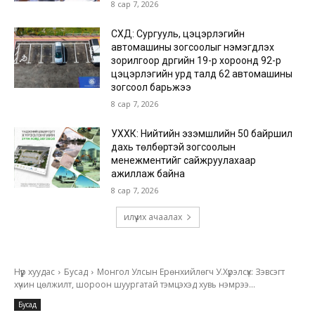
8 сар 7, 2026
СХД: Сургууль, цэцэрлэгийн
автомашины зогсоолыг нэмэгдүүлэх
зорилгоор дүүргийн 19-р хороонд 92-р
цэцэрлэгийн урд талд 62 автомашины
зогсоол барьжээ
8 сар 7, 2026
УХХК: Нийтийн эзэмшлийн 50 байршил
дахь төлбөртэй зогсоолын
менежментийг сайжруулахаар
ажиллаж байна
8 сар 7, 2026
илүү их ачаалах