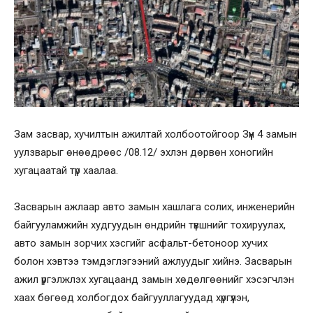
Зам засвар, хучилтын ажилтай холбоотойгоор Зүүн 4 замын
уулзварыг өнөөдрөөс /08.12/ эхлэн дөрвөн хоногийн
хугацаатай түр хаалаа.
Засварын ажлаар авто замын хашлага солих, инженерийн
байгууламжийн худгуудын өндрийн түвшнийг тохируулах,
авто замын зорчих хэсгийг асфальт-бетоноор хучих
болон хэвтээ тэмдэглэгээний ажлуудыг хийнэ. Засварын
ажил үргэлжлэх хугацаанд замын хөдөлгөөнийг хэсэгчлэн
хаах бөгөөд холбогдох байгууллагуудад хүргүүлэн,