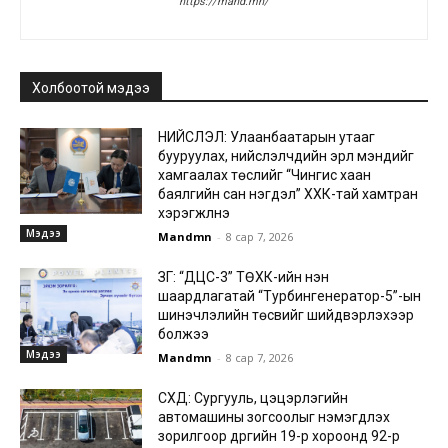
https://mand.mn/
Холбоотой мэдээ
НИЙСЛЭЛ: Улаанбаатарын утааг
бууруулах, нийслэлчүүдийн эрүүл мэндийг
хамгаалах төслийг “Чингис хаан
баялгийн сан нэгдэл” ХХК-тай хамтран
хэрэгжүүлнэ
Мэдээ
Mandmn
-
8 сар 7, 2026
ЗГ: “ДЦС-3” ТӨХК-ийн нэн
шаардлагатай “Турбингенератор-5”-ын
шинэчлэлийн төсвийг шийдвэрлэхээр
болжээ
Мэдээ
Mandmn
-
8 сар 7, 2026
СХД: Сургууль, цэцэрлэгийн
автомашины зогсоолыг нэмэгдүүлэх
зорилгоор дүүргийн 19-р хороонд 92-р