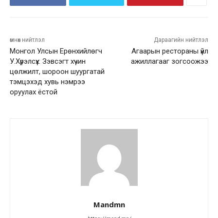
өмнөх нийтлэл
Дараагийн нийтлэл
Монгол Улсын Ерөнхийлөгч
Агаарын рестораны үйл
У.Хүрэлсүх: Зэвсэгт хүчин
ажиллагааг зогсоожээ
цөлжилт, шороон шуургатай
тэмцэхэд хувь нэмрээ
оруулах ёстой
Mandmn