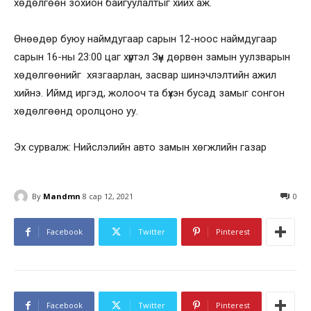
хөдөлгөөн зохион байгуулалтыг хийх аж.
Өнөөдөр буюу наймдугаар сарын 12-ноос наймдугаар
сарын 16-ны 23:00 цаг хүртэл Зүүн дөрвөн замын уулзварын
хөдөлгөөнийг хязгаарлан, засвар шинэчлэлтийн ажил
хийнэ. Иймд иргэд, жолооч та бүхэн бусад замыг сонгон
хөдөлгөөнд оролцоно уу.
Эх сурвалж: Нийслэлийн авто замын хөгжлийн газар
By
Mandmn
8 сар 12, 2021
0
Facebook
Twitter
Pinterest
Facebook
Twitter
Pinterest