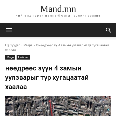
Mand.mn
Нийгэмд гэрэл нэмнэ-Оюуны гэрлийг асаана
Нүүр хуудас
Мэдээ
Өнөөдрөөс зүүн 4 замын уулзварыг түр хугацаатай
хаалаа
Мэдээ
Нийгэм
Өнөөдрөөс зүүн 4 замын
уулзварыг түр хугацаатай
хаалаа