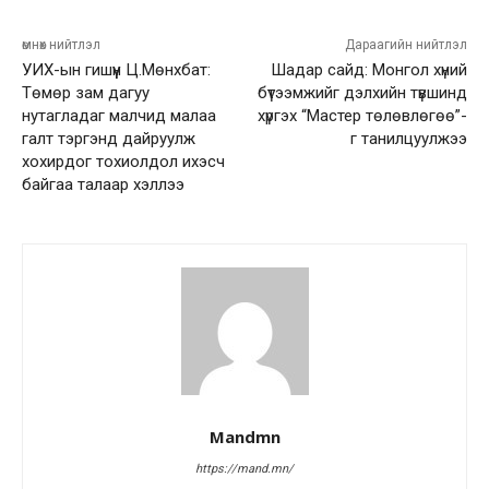
өмнөх нийтлэл
Дараагийн нийтлэл
УИХ-ын гишүүн Ц.Мөнхбат:
Шадар сайд: Монгол хүний
Төмөр зам дагуу
бүтээмжийг дэлхийн түвшинд
нутагладаг малчид малаа
хүргэх “Мастер төлөвлөгөө”-
галт тэргэнд дайруулж
г танилцуулжээ
хохирдог тохиолдол ихэсч
байгаа талаар хэллээ
Mandmn
https://mand.mn/