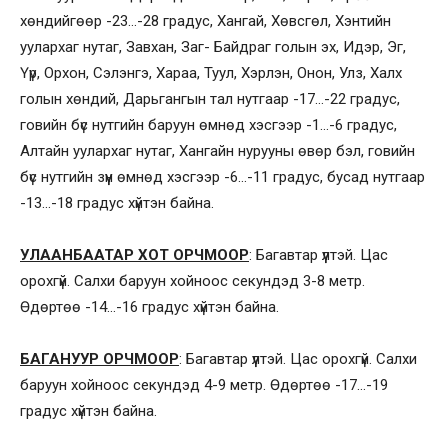
хөндийгөөр -23…-28 градус, Хангай, Хөвсгөл, Хэнтийн
уулархаг нутаг, Завхан, Заг- Байдраг голын эх, Идэр, Эг,
Үүр, Орхон, Сэлэнгэ, Хараа, Туул, Хэрлэн, Онон, Улз, Халх
голын хөндий, Дарьгангын тал нутгаар -17…-22 градус,
говийн бүс нутгийн баруун өмнөд хэсгээр -1…-6 градус,
Алтайн уулархаг нутаг, Хангайн нурууны өвөр бэл, говийн
бүс нутгийн зүүн өмнөд хэсгээр -6…-11 градус, бусад нутгаар
-13…-18 градус хүйтэн байна.
УЛААНБААТАР ХОТ ОРЧМООР
: Багавтар үүлтэй. Цас
орохгүй. Салхи баруун хойноос секундэд 3-8 метр.
Өдөртөө -14…-16 градус хүйтэн байна.
БАГАНУУР ОРЧМООР
: Багавтар үүлтэй. Цас орохгүй. Салхи
баруун хойноос секундэд 4-9 метр. Өдөртөө -17…-19
градус хүйтэн байна.