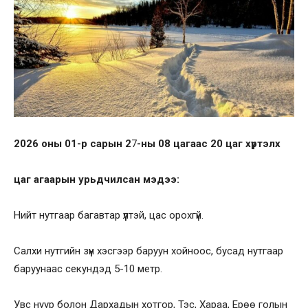
2026 оны 01-р сарын 2
7
-ны 08 цагаас 20 цаг хүртэлх
цаг агаарын урьдчилсан мэдээ:
Нийт нутгаар багавтар үүлтэй, цас орохгүй.
Салхи нутгийн зүүн хэсгээр баруун хойноос, бусад нутгаар
баруунаас секундэд 5-10 метр.
Увс нуур болон Дархадын хотгор, Тэс, Хараа, Ерөө голын