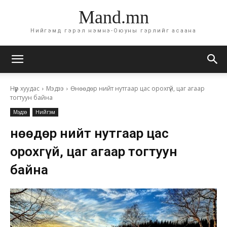
Mand.mn
Нийгэмд гэрэл нэмнэ-Оюуны гэрлийг асаана
Нүүр хуудас
Мэдээ
Өнөөдөр нийт нутгаар цас орохгүй, цаг агаар
тогтуун байна
Мэдээ
Нийгэм
Өнөөдөр нийт нутгаар цас
орохгүй, цаг агаар тогтуун
байна