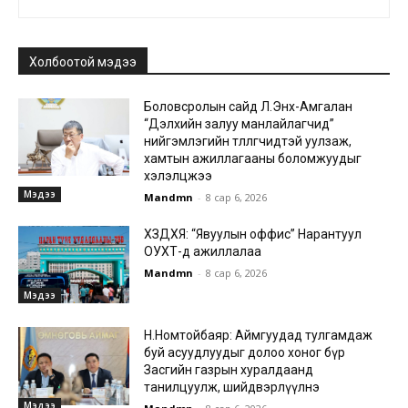
Холбоотой мэдээ
Боловсролын сайд Л.Энх-Амгалан
“Дэлхийн залуу манлайлагчид”
нийгэмлэгийн төлөөлөгчидтэй уулзаж,
хамтын ажиллагааны боломжуудыг
хэлэлцжээ
Мэдээ
Mandmn
-
8 сар 6, 2026
ХЗДХЯ: “Явуулын оффис” Нарантуул
ОУХТ-д ажиллалаа
Mandmn
-
8 сар 6, 2026
Мэдээ
Н.Номтойбаяр: Аймгуудад тулгамдаж
буй асуудлуудыг долоо хоног бүр
Засгийн газрын хуралдаанд
танилцуулж, шийдвэрлүүлнэ
Мэдээ