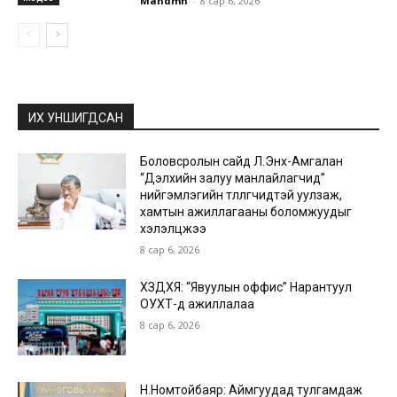
Mandmn
-
8 сар 6, 2026
ИХ УНШИГДСАН
Боловсролын сайд Л.Энх-Амгалан
“Дэлхийн залуу манлайлагчид”
нийгэмлэгийн төлөөлөгчидтэй уулзаж,
хамтын ажиллагааны боломжуудыг
хэлэлцжээ
8 сар 6, 2026
ХЗДХЯ: “Явуулын оффис” Нарантуул
ОУХТ-д ажиллалаа
8 сар 6, 2026
Н.Номтойбаяр: Аймгуудад тулгамдаж