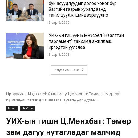
буй асуудлуудыг долоо хоног бүр
Засгийн газрын хуралдаанд
танилцуулж, шийдвэрлүүлнэ
8 сар 6, 2026
УИХ-ын гишүүн Б.Мөнхсоёл “Нээлттэй
парламент” танхимд ажиллаж,
иргэдтэй уулзлаа
8 сар 6, 2026
илүү их ачаалах