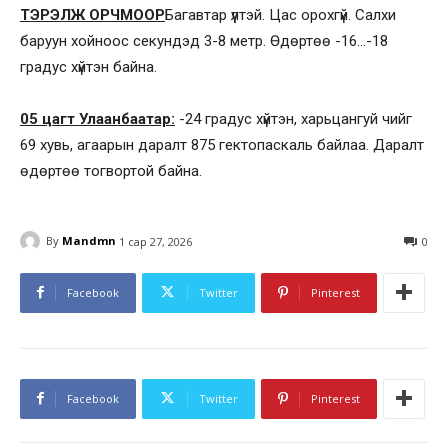
ТЭРЭЛЖ ОРЧМООР
Багавтар үүлтэй. Цас орохгүй. Салхи
баруун хойноос секундэд 3-8 метр. Өдөртөө -16…-18
градус хүйтэн байна.
05 цагт Улаанбаатар:
-24 градус хүйтэн, харьцангуй чийг
69 хувь, агаарын даралт 875 гектопаскаль байлаа. Даралт
өдөртөө тогвортой байна.
By
Mandmn
1 сар 27, 2026
0
Facebook
Twitter
Pinterest
Facebook
Twitter
Pinterest