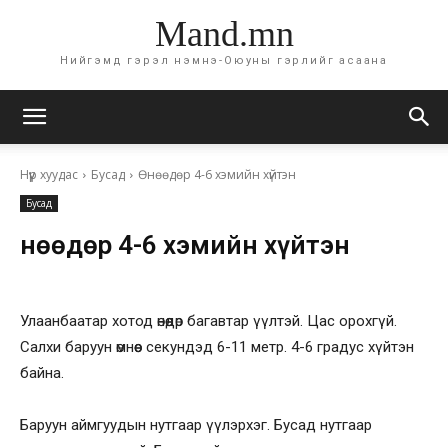
Mand.mn
Нийгэмд гэрэл нэмнэ-Оюуны гэрлийг асаана
Нүүр хуудас
Бусад
Өнөөдөр 4-6 хэмийн хүйтэн
Бусад
Өнөөдөр 4-6 хэмийн хүйтэн
Улаанбаатар хотод өнөөдөр багавтар үүлтэй. Цас орохгүй.
Салхи баруун өмнөөс секундэд 6-11 метр. 4-6 градус хүйтэн
байна.
Баруун аймгуудын нутгаар үүлэрхэг. Бусад нутгаар