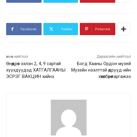
Facebook
Twitter
Pinterest
өмнөх нийтлэл
Дараагийн нийтлэл
Өнөөдрөөс эхлэн 2, 4, 9 сартай
Богд Хааны Ордон музей
хүүхдүүдэд ХАТГАЛГААНЫ
Музейн нээлттэй өдрүүд-ийн
ЭСРЭГ ВАКЦИН хийнэ
хөтөлбөрөө гаргажээ