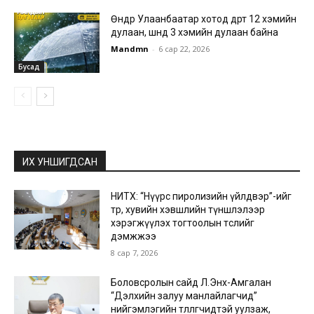
Өнөөдөр Улаанбаатар хотод өдөртөө 12 хэмийн
дулаан, шөнөдөө 3 хэмийн дулаан байна
Mandmn
-
6 сар 22, 2026
Бусад
ИХ УНШИГДСАН
НИТХ: “Нүүрс пиролизийн үйлдвэр”-ийг
төр, хувийн хэвшлийн түншлэлээр
хэрэгжүүлэх тогтоолын төслийг
дэмжжээ
8 сар 7, 2026
Боловсролын сайд Л.Энх-Амгалан
“Дэлхийн залуу манлайлагчид”
нийгэмлэгийн төлөөлөгчидтэй уулзаж,