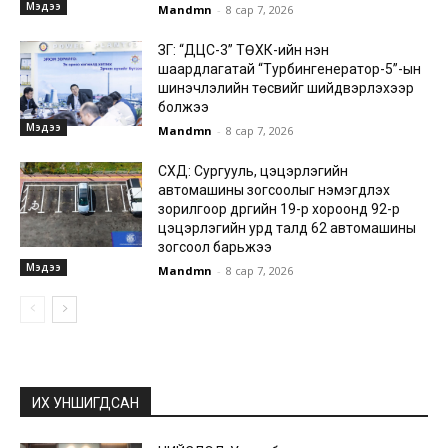
Мэдээ
Mandmn
-
8 сар 7, 2026
ЗГ: “ДЦС-3” ТӨХК-ийн нэн
шаардлагатай “Турбингенератор-5”-ын
шинэчлэлийн төсвийг шийдвэрлэхээр
болжээ
Мэдээ
Mandmn
-
8 сар 7, 2026
СХД: Сургууль, цэцэрлэгийн
автомашины зогсоолыг нэмэгдүүлэх
зорилгоор дүүргийн 19-р хороонд 92-р
цэцэрлэгийн урд талд 62 автомашины
зогсоол барьжээ
Мэдээ
Mandmn
-
8 сар 7, 2026
ИХ УНШИГДСАН