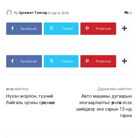
By
Цэлмэг Тэнгэр
4 сар 4, 2018
0
Facebook
Twitter
Pinterest
Facebook
Twitter
Pinterest
өмнөх нийтлэл
Дараагийн нийтлэл
Нүхэн жорлон, түүний
Авто машины дугаарын
байгаль орчны сөрөг нөлөө
хязгаарлалтыг өөрчлөх эсэх
шийдвэр энэ сарын 13-нд
гарна