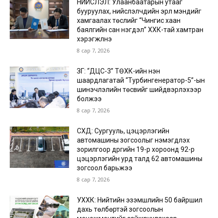
НИЙСЛЭЛ: Улаанбаатарын утааг
бууруулах, нийслэлчүүдийн эрүүл мэндийг
хамгаалах төслийг “Чингис хаан
баялгийн сан нэгдэл” ХХК-тай хамтран
хэрэгжүүлнэ
8 сар 7, 2026
ЗГ: “ДЦС-3” ТӨХК-ийн нэн
шаардлагатай “Турбингенератор-5”-ын
шинэчлэлийн төсвийг шийдвэрлэхээр
болжээ
8 сар 7, 2026
СХД: Сургууль, цэцэрлэгийн
автомашины зогсоолыг нэмэгдүүлэх
зорилгоор дүүргийн 19-р хороонд 92-р
цэцэрлэгийн урд талд 62 автомашины
зогсоол барьжээ
8 сар 7, 2026
УХХК: Нийтийн эзэмшлийн 50 байршил
дахь төлбөртэй зогсоолын