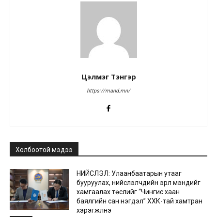
Цэлмэг Тэнгэр
https://mand.mn/
Холбоотой мэдээ
НИЙСЛЭЛ: Улаанбаатарын утааг
бууруулах, нийслэлчүүдийн эрүүл мэндийг
хамгаалах төслийг “Чингис хаан
баялгийн сан нэгдэл” ХХК-тай хамтран
хэрэгжүүлнэ