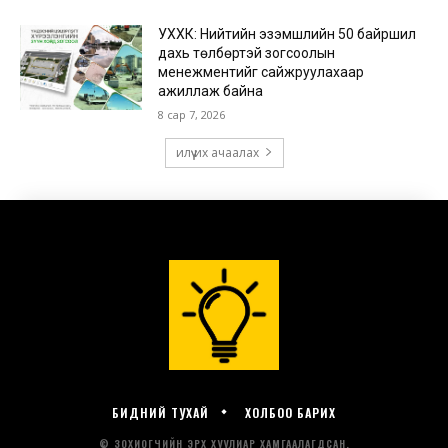
БИДНИЙ ТУХАЙ
ХОЛБОО БАРИХ
© ЗОХИОГЧИЙН ЭРХ ХУУЛИАР ХАМГААЛАГДСАН.