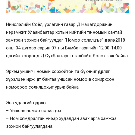
Нийслэлийн Соёл, урлагийн газар Д.Нацагдоржийн
нэрэмжит Улаанбаатар хотын нийтийн төв номын сантай
хамтран зохион байгуулдаг “Номоо солилцъё” өдөрлөг 2018
оны 04 дүгээр сарын 07-ны Бямба гаригийн 12:00-14:00
цагийн хооронд Д.Сүхбаатарын талбайд болох гэж байна.
Эрхэм уншигч, номын хорхойтон та бүхнийг өдөрлөгт
хүрэлцэн ирж, өөрт байгаа уншсан номоо өөр сонирхсон
номоороо солилцохыг урьж байна.
Энэ удаагийн өдөрлөгт
– Уншсан номоо солилцох
– Ном хямдралтай үнээр худалдан авах арга хэмжээ
зохион байгуулагдана.