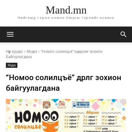
Mand.mn
Нийгэмд гэрэл нэмнэ-Оюуны гэрлийг асаана
Нүүр хуудас
Мэдээ
“Номоо солилцъё” өдөрлөг зохион
байгуулагдана
Мэдээ
“Номоо солилцъё” өдөрлөг зохион
байгуулагдана