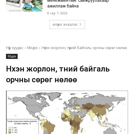
менежментийг сайжруулахаар
ажиллаж байна
8 сар 7, 2026
илүү их ачаалах