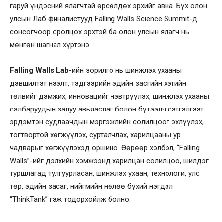
гаруй үндэсний ялагчтай өрсөлдөх эрхийг авна. Бүх олон
улсын Лаб финалистууд Falling Walls Science Summit-д
сонсогчоор оролцох эрхтэй ба олон улсын ялагч нь
мөнгөн шагнал хүртэнэ.
Falling Walls Lab-
ийн зорилго нь шинжлэх ухааны
дэвшилтэт нээлт, тэдгээрийн эдийн засгийн хэтийн
төлвийг дэмжих, инновацийг нэвтрүүлэх, шинжлэх ухааны
салбаруудын залуу авьяаслаг болон бүтээлч сэтгэлгээт
эрдэмтэн судлаачдын мэргэжлийн солилцоог эхлүүлэх,
тогтвортой хөгжүүлэх, сурталчлах, харилцааны ур
чадварыг хөгжүүлэхэд оршино. Өөрөөр хэлбэл, “Falling
Walls”-ийг дэлхийн хэмжээнд харилцан солилцоо, шилдэг
туршлагад тулгуурласан, шинжлэх ухаан, технологи, улс
төр, эдийн засаг, нийгмийн нөлөө бүхий нэгдэл
“ThinkTank” гэж тодорхойлж болно.