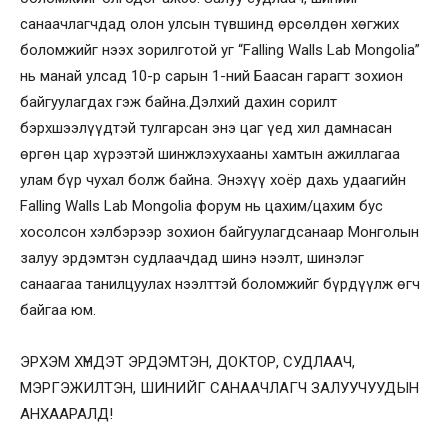
санаачлагчдад олон улсын түвшинд өрсөлдөн хөгжих
боломжийг нээх зорилготой уг “Falling Walls Lab Mongolia”
нь манай улсад 10-р сарын 1-ний Баасан гарагт зохион
байгуулагдах гэж байна.Дэлхий дахин сорилт
бэрхшээлүүдтэй тулгарсан энэ цаг үед хил дамнасан
өргөн цар хүрээтэй шинжлэхухааны хамтын ажиллагаа
улам бүр чухал болж байна. Энэхүү хоёр дахь удаагийн
Falling Walls Lab Mongolia форум нь цахим/цахим бус
хосолсон хэлбэрээр зохион байгуулагдсанаар Монголын
залуу эрдэмтэн судлаачдад шинэ нээлт, шинэлэг
санаагаа танилцуулах нээлттэй боломжийг бүрдүүлж өгч
байгаа юм.
ЭРХЭМ ХҮНДЭТ ЭРДЭМТЭН, ДОКТОР, СУДЛААЧ,
МЭРГЭЖИЛТЭН, ШИНИЙГ САНААЧЛАГЧ ЗАЛУУЧУУДЫН
АНХААРАЛД!