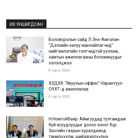
ИХ УНШИГДСАН
Боловсролын сайд Л.Энх-Амгалан
“Дэлхийн залуу манлайлагчид”
нийгэмлэгийн төлөөлөгчидтэй уулзаж,
хамтын ажиллагааны боломжуудыг
хэлэлцжээ
8 сар 6, 2026
ХЗДХЯ: “Явуулын оффис” Нарантуул
ОУХТ-д ажиллалаа
8 сар 6, 2026
Н.Номтойбаяр: Аймгуудад тулгамдаж
буй асуудлуудыг долоо хоног бүр
Засгийн газрын хуралдаанд
танилцуулж, шийдвэрлүүлнэ