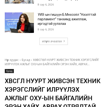
8 сар 6, 2026
УИХ-ын гишүүн Б.Мөнхсоёл “Нээлттэй
парламент” танхимд ажиллаж,
иргэдтэй уулзлаа
8 сар 6, 2026
илүү их ачаалах