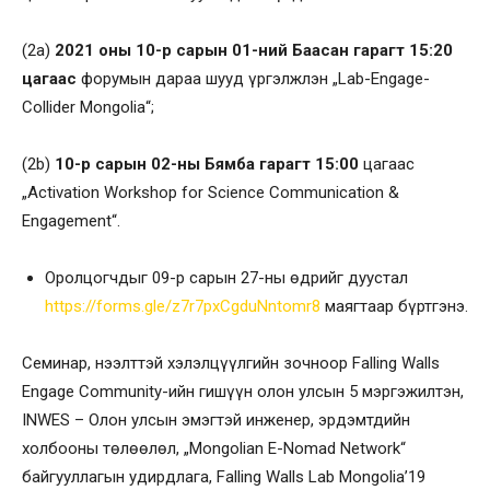
(2а)
2021 оны 10-р сарын 01-ний Баасан гарагт 15:20
цагаас
форумын дараа шууд үргэлжлэн „Lab-Engage-
Collider Mongolia“;
(2b)
10-р сарын 02-ны Бямба гарагт 15:00
цагаас
„Activation Workshop for Science Communication &
Engagement“.
Оролцогчдыг 09-р сарын 27-ны өдрийг дуустал
https://forms.gle/z7r7pxCgduNntomr8
маягтаар бүртгэнэ.
Семинар, нээлттэй хэлэлцүүлгийн зочноор Falling Walls
Engage Community-ийн гишүүн олон улсын 5 мэргэжилтэн,
INWES – Олон улсын эмэгтэй инженер, эрдэмтдийн
холбооны төлөөлөл, „Mongolian E-Nomad Network“
байгууллагын удирдлага, Falling Walls Lab Mongolia’19