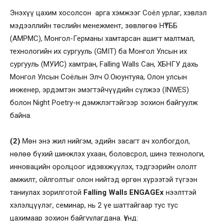
Энэхүү цахим хосолсон арга хэмжээг Соёл урлаг, хэвлэл
мэдээллийн төслийн менежмент, зөвлөгөө НҮТББ
(AMPMC), Монгол-Германы хамтарсан ашигт малтмал,
технологийн их сургууль (GMIT) ба Монгол Улсын их
сургууль (МУИС) хамтран, Falling Walls Сан, ХБНГУ дахь
Монгол Улсын Соёлын Элч О.Оюунтуяа, Олон улсын
инженер, эрдэмтэн эмэгтэйчүүдийн сүлжээ (INWES)
болон Night Poetry-н дэмжлэгтэйгээр зохион байгуулж
байна.
(2)
Мөн энэ жил нийгэм, эдийн засагт ач холбогдол,
нөлөө бүхий шинжлэх ухаан, боловсрол, шинэ технологи,
инновацийн оролцоог идэвхжүүлэх, тэдгээрийн ололт
амжилт, ойлголтыг олон нийтэд өргөн хүрээтэй түгээн
таниулах зорилготой
Falling Walls
ENGAGE
x
нээлттэй
хэлэлцүүлэг,
семинар, нь 2 үе шаттайгаар тус тус
цахимаар зохион байгуулагдана. Үүнд: