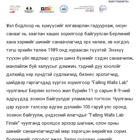
Үзэл бодлоор нь хүмүүсийг ялгаварлан гадуурхаж, оюун
санааг нь зааглан хаших зорилгоор байгуулсан Берлиний
хана хэрмийг шинийг санаачлагчид эрх чөлөө, эв нэгдэл,
тэгш эрхийн төлөө 1989 онд нураасан түүхтэй. Энэхүү
түүхэн үйл явдлаас үүдэн шинэ бүхнийг сэдэн санаачилж,
манлайлж буй залуусыг дэмжин, тэдний дуу хоолойг
дэлхийд нэр хүндтэй судлаачид, бизнес эрхлэгчид,
шийдвэр гаргагчдад хүргэх зорилгоор “Falling Walls Lab”
чуулганыг Берлин хотноо жил бүрийн 11-р сарын 8-9-ний
өдрүүдэд зохион байгуулдаг уламжлал тогтсон. Чуулганы
цар хүрээг тэлсээр өдгөө дэлхийн 100 гаруй улс оронд
зохион байгуулж, үндэсний ялагчдыг “Falling Walls Lab
Finale” чуулганд оролцох эрхээр шагнаж, олон орны
шинийг санаачлагчидтай мөр зэрэгцэн өөрийгөө сорих
боломжийг олгодог ажээ. Залуу судлаач, шинийг