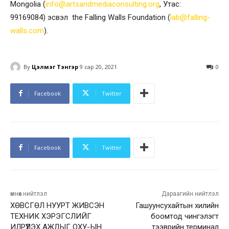
Mongolia (
info@artsandmediaconsulting.org
, Утас:
99169084) эсвэл the Falling Walls Foundation (
lab@falling-
walls.com
).
By
Цэлмэг Тэнгэр
9 сар 20, 2021
0
Facebook
Twitter
Facebook
Twitter
өмнөх нийтлэл
Дараагийн нийтлэл
ХӨВСГӨЛ НУУРТ ЖИВСЭН
Гашуунсухайтын хилийн
ТЕХНИК ХЭРЭГСЛИЙГ
боомтод чингэлэгт
ИЛРҮҮЛЭХ АЖЛЫГ ОХУ-ЫН
тээврийн терминал