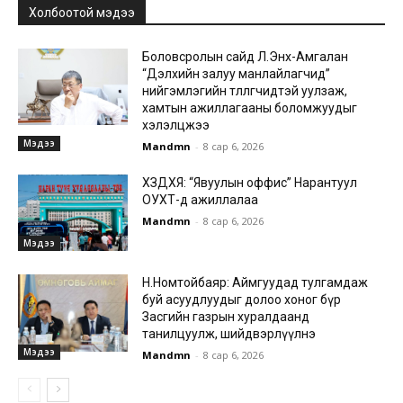
Холбоотой мэдээ
Боловсролын сайд Л.Энх-Амгалан
“Дэлхийн залуу манлайлагчид”
нийгэмлэгийн төлөөлөгчидтэй уулзаж,
хамтын ажиллагааны боломжуудыг
хэлэлцжээ
Мэдээ
Mandmn
-
8 сар 6, 2026
ХЗДХЯ: “Явуулын оффис” Нарантуул
ОУХТ-д ажиллалаа
Mandmn
-
8 сар 6, 2026
Мэдээ
Н.Номтойбаяр: Аймгуудад тулгамдаж
буй асуудлуудыг долоо хоног бүр
Засгийн газрын хуралдаанд
танилцуулж, шийдвэрлүүлнэ
Мэдээ
Mandmn
-
8 сар 6, 2026