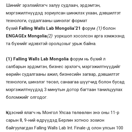
Шинийг эрэлхийлэгч залуу судлаач, эрдэмтэн,
мэргэжилтнүүдэд зориулсан шинжлэх ухаан, дэвшилтэт
технологи, судалгааны шинэлэг формат
бүхий
Falling Walls Lab Mongolia‘21
форум
(1)
болон
ENGAGEx Mongolia
(2)
уоркшоп хосолсон арга хэмжээнд
та бүхнийг идэвхтэй оролцохыг урьж байна.
(1) Falling Walls Lab Mongolia
форум нь бүхий л
салбарын эрдэмтэн, бизнес эрхлэгч, мэргэжилтнүүдийг
өөрийн судалгааны ажил, бизнесийн загвар, дэвшилтэт
технологи, шинэлэг төсөл, санаагаа шүүгчид болон бусад
мэргэжилтнүүдэд 3 минутын дотор багтаан танилцуулах
боломжийг олгодог.
Үндэсний ялагч нь Монгол Улсаа төлөөлөн энэ оны 11-р
сарын 8, 9-ний өдрүүдэд Берлин хотноо зохион
байгуулагдах Falling Walls Lab Int. Finale-д олон улсын 100