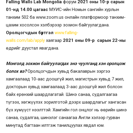
Falling Walls Lab
Mongolia
форум
2021 оны 10-р сарын
01-нд 14.00 цагаас
МУИС-ийн Номын сангийн хурлын
танхим 502 ба www.zoom.us онлайн платформоор танхим-
цахим хосолсон хэлбэрээр зохион байгуулагдана.
Оролцогчдын бүртгэл
www.falling-
walls.com/lab/apply
хаягаар
2021 оны 09-р сарын 22-ны
өдрийг дуустал явагдана.
Монголд зохион байгуулагдах энэ чуулганд хэн оролцож
болох вэ?
Оролцогчдын хувьд бакалаврын зэргээ
хамгаалаад 10-аас доошгүй жил, магистрын хувьд 7 жил,
докторын хувьд хамгаалаад 3-аас доошгүй жил болсон
байх ерөнхий шаардлагатай. Шинэ санаа, судалгаагаа
түгээх, хөгжүүлэх зорилготой дээрх шаардлагыг хангасан
бүх хүмүүст нээлттэй. Хамгийн гол онцлог нь өөрийн шинэ
санаа, судалгаа, шинэлэг санаагаа Англи хэлээр гурван
минутад багтаан илтгэж танилцуулах явдал юм.