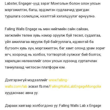
Labster, Engager-үүд зэрэг Монголын болон олон улсын
мэргэжилтэн, багш, эрдэмтэн судлаачид уригдан
туршлага солилцож, нээлттэй хэлэлцүүлэг өрнүүлнэ.
Falling Walls Engage нь мөн нийгмийн сайн сайхан,
хөгжлийн төлөө хувь нэмэр оруулж буй төсөл, судалгаа,
үйл ажиллагаа явуулж буй байгууллага, идэвхтэй ба
бүтээлч хувь хүн, мэргэжилтэн, баг хамт олонд урам зориг
өгч, хооронд нь холбох, тогтвортой сүлжээг бий болгох,
харилцан нөлөөллийг олон улсын хүрээнд сурталчлан
таниулахад чиглэсэн платформ юм.
Дэлгэрэнгүй мэдээллийг
www.falling-
walls.com/lab
эсвэл fb.me/
FallingWallsLabEngageMongolia
хуудаснаас авна уу.
Дараах хаягаар холбогдоно уу: Falling Walls Lab x Engage