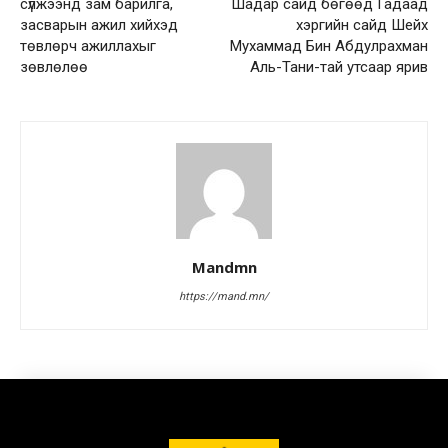
сүлжээнд зам барилга,
Шадар сайд бөгөөд Гадаад
засварын ажил хийхэд
хэргийн сайд Шейх
төвлөрч ажиллахыг
Мухаммад Бин Абдулрахман
зөвлөлөө
Аль-Тани-тай утсаар ярив
Mandmn
https://mand.mn/