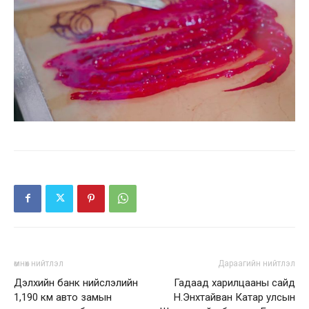
өмнөх нийтлэл
Дараагийн нийтлэл
Дэлхийн банк нийслэлийн
Гадаад харилцааны сайд
1,190 км авто замын
Н.Энхтайван Катар улсын