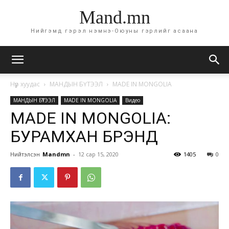
Mand.mn
Нийгэмд гэрэл нэмнэ-Оюуны гэрлийг асаана
Нүүр хуудас
МАНДЫН БҮТЭЭЛ
MADE IN MONGOLIA
МАНДЫН БҮТЭЭЛ
MADE IN MONGOLIA
Видео
MADE IN MONGOLIA:
БУРАМХАН БРЭНД
Нийтэлсэн
Mandmn
-
12 сар 15, 2020
1405
0