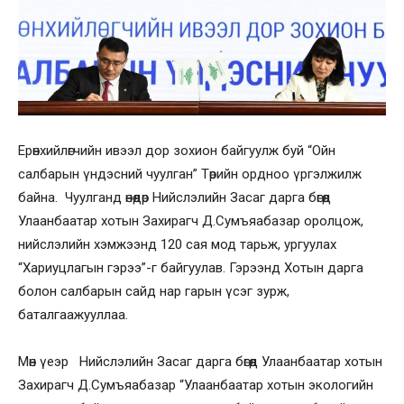
Ерөнхийлөгчийн ивээл дор зохион байгуулж буй “Ойн
салбарын үндэсний чуулган” Төрийн ордноо үргэлжилж
байна. Чуулганд өнөөдөр Нийслэлийн Засаг дарга бөгөөд
Улаанбаатар хотын Захирагч Д.Сумъяабазар оролцож,
нийслэлийн хэмжээнд 120 сая мод тарьж, ургуулах
“Хариуцлагын гэрээ”-г байгуулав. Гэрээнд Хотын дарга
болон салбарын сайд нар гарын үсэг зурж,
баталгаажууллаа.
Мөн үеэр Нийслэлийн Засаг дарга бөгөөд Улаанбаатар хотын
Захирагч Д.Сумъяабазар “Улаанбаатар хотын экологийн