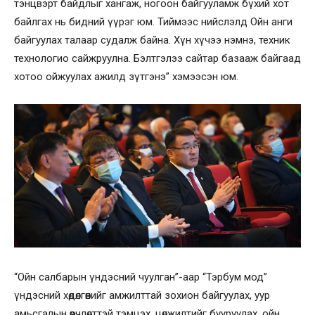
тэнцвэрт байдлыг хангаж, ногоон байгууламж бүхий хот
байлгах нь бидний үүрэг юм. Тиймээс нийслэлд Ойн анги
байгуулах талаар судалж байна. Хүн хүчээ нэмнэ, техник
технологио сайжруулна. Бэлтгэлээ сайтар базааж байгаад
хотоо ойжуулах ажилд зүтгэнэ” хэмээсэн юм.
“Ойн салбарын үндэсний чуулган”-аар “Тэрбум мод”
үндэсний хөдөлгөөнийг амжилттай зохион байгуулах, уур
амьсгалын өөрчлөлттэй тэмцэх, цөлжилтийг бууруулах, ойн