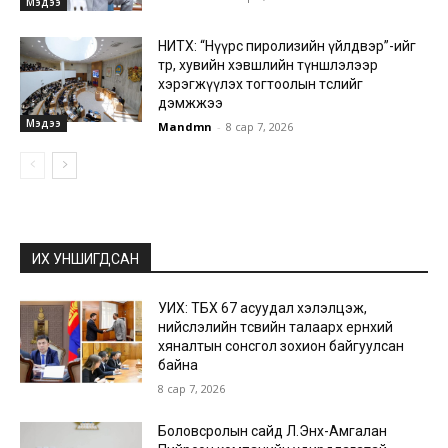
Мэдээ
НИТХ: “Нүүрс пиролизийн үйлдвэр”-ийг
төр, хувийн хэвшлийн түншлэлээр
хэрэгжүүлэх тогтоолын төслийг
дэмжжээ
Мэдээ
Mandmn
-
8 сар 7, 2026
ИХ УНШИГДСАН
УИХ: ТБХ 67 асуудал хэлэлцэж,
нийслэлийн төсвийн талаарх ерөнхий
хяналтын сонсгол зохион байгуулсан
байна
8 сар 7, 2026
Боловсролын сайд Л.Энх-Амгалан