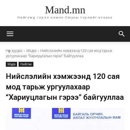
Mand.mn
Нийгэмд гэрэл нэмнэ-Оюуны гэрлийг асаана
Нүүр хуудас
Мэдээ
Нийслэлийн хэмжээнд 120 сая мод тарьж
ургуулахаар “Хариуцлагын гэрээ” байгууллаа
Мэдээ
Нийгэм
Нийслэлийн хэмжээнд 120 сая
мод тарьж ургуулахаар
“Хариуцлагын гэрээ” байгууллаа