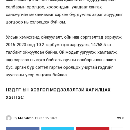
салбарын оролцоо, хоорондын уялдааг хангах,
санхүүгийн механизмыг хэрхэн бүрдүүлэх зэрэг асуудлыг
цогцоор нь хэлэлцэж буй юм.
Улсын хэмжээнд ойжуулалт, ойн нөхөн сэргээлтэд зориулж
2016-2020 онд 10.2 тэрбум төгрөг зарцуулж, 14768.5 га
талбайг ойжуулсан байна. Ой модыг ургуулж, хамгаалж,
нөхөн сэргээх нь зөвхөн байгаль орчны салбарынхны ажил
бус, иргэн бүр сэтгэл гарган оролцох учиртай гэдгийг
чуулганы үеэр онцолж байлаа.
НЗДТГ-ЫН ХЭВЛЭЛ МЭДЭЭЛЭЛТЭЙ ХАРИЛЦАХ
ХЭЛТЭС
By
Mandmn
11 сар 15, 2021
0