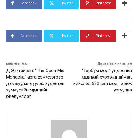
Facebook
Twitter
Pinterest
Facebook
Twitter
Pinterest
өмнөх нийтлэл
Дараагийн нийтлэл
Д.Энхтайван: “The Open Mic
“Тэрбум мод” үндэсний
Mongolia” арга хэмжээгээр
хөдөлгөөний хүрээнд аймаг,
дамжуулж дуулах хүсэлтэй
нийслэл 680 сая мод тарьж
хүмүүсийн мөрөөдлийг
ургуулна
биелүүлдэг