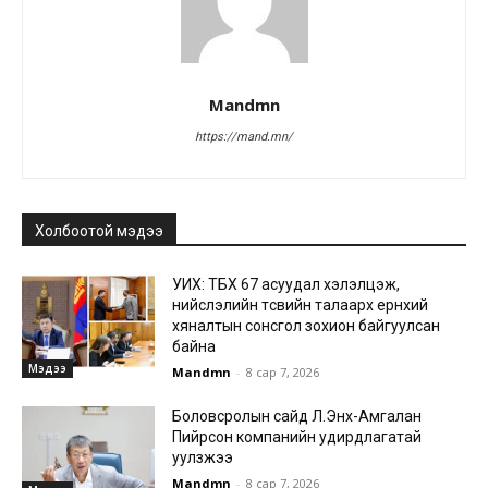
Mandmn
https://mand.mn/
Холбоотой мэдээ
УИХ: ТБХ 67 асуудал хэлэлцэж,
нийслэлийн төсвийн талаарх ерөнхий
хяналтын сонсгол зохион байгуулсан
байна
Мэдээ
Mandmn
-
8 сар 7, 2026
Боловсролын сайд Л.Энх-Амгалан
Пийрсон компанийн удирдлагатай
уулзжээ
Mandmn
-
8 сар 7, 2026