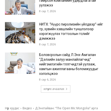
Пийрсон компанийн удирдлагатай
уулзжээ
8 сар 7, 2026
НИТХ: “Нүүрс пиролизийн үйлдвэр”-ийг
төр, хувийн хэвшлийн түншлэлээр
хэрэгжүүлэх тогтоолын төслийг
дэмжжээ
8 сар 7, 2026
Боловсролын сайд Л.Энх-Амгалан
“Дэлхийн залуу манлайлагчид”
нийгэмлэгийн төлөөлөгчидтэй уулзаж,
хамтын ажиллагааны боломжуудыг
хэлэлцжээ
8 сар 6, 2026
илүү их ачаалах