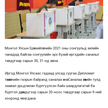
Монгол Улсын Ерөнхийлөгчийн 2021 оны сонгуульд хилийн
чанадад байгаа сонгуулийн эрх бүхий иргэдийн саналыг
тавдугаар сарын 30, 31-нд авна.
Иргэд Монгол Улсаас гадаад улсад суугаа Дипломат
төлөөлөгчийн газрын байранд саналаа өгнө. Саналаа өгөхийн тулд
заавал урьдчилан бүртгүүлсэн байх шаардлагатай ба
бүртгэл дөрөвдүгээр сарын 20-ноос тавдугаар сарын 9-ний
хооронд явагдана.