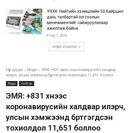
УХХК: Нийтийн эзэмшлийн 50 байршил
дахь төлбөртэй зогсоолын
менежментийг сайжруулахаар
ажиллаж байна
8 сар 7, 2026
илүү их ачаалах