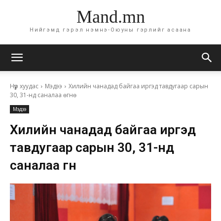
Mand.mn
Нийгэмд гэрэл нэмнэ-Оюуны гэрлийг асаана
Нүүр хуудас
Мэдээ
Хилийн чанадад байгаа иргэд тавдугаар сарын
30, 31-нд саналаа өгнө
Мэдээ
Хилийн чанадад байгаа иргэд
тавдугаар сарын 30, 31-нд
саналаа өгнө