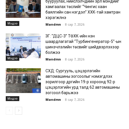
бууруулах, нийслэлчүүдийн эрүүл мэндийг
хамгаалах төслийг “Чингис хаан
баялгийн сан нэгдэл” ХХК-тай хамтран
хэрэгжүүлнэ
Мэдээ
Mandmn
-
8 сар 7, 2026
ЗГ: “ДЦС-3” ТӨХК-ийн нэн
шаардлагатай “Турбингенератор-5”-ын
шинэчлэлийн төсвийг шийдвэрлэхээр
болжээ
Мэдээ
Mandmn
-
8 сар 7, 2026
СХД: Сургууль, цэцэрлэгийн
автомашины зогсоолыг нэмэгдүүлэх
зорилгоор дүүргийн 19-р хороонд 92-р
цэцэрлэгийн урд талд 62 автомашины
зогсоол барьжээ
Мэдээ
Mandmn
-
8 сар 7, 2026