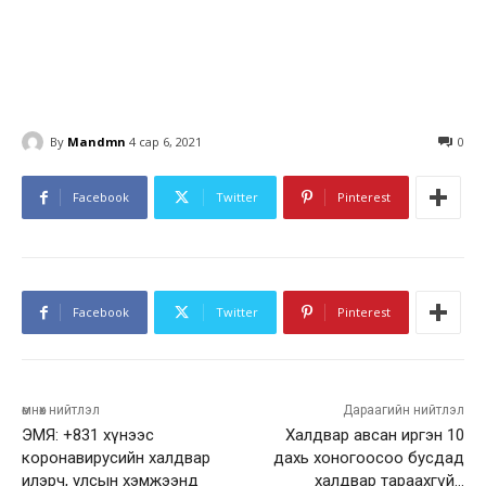
By
Mandmn
4 сар 6, 2021
0
Facebook
Twitter
Pinterest
Facebook
Twitter
Pinterest
өмнөх нийтлэл
Дараагийн нийтлэл
ЭМЯ: +831 хүнээс
Халдвар авсан иргэн 10
коронавирусийн халдвар
дахь хоногоосоо бусдад
илэрч, улсын хэмжээнд
халдвар тараахгүй…