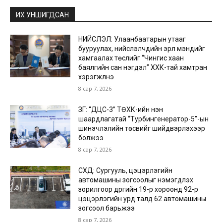
ИХ УНШИГДСАН
НИЙСЛЭЛ: Улаанбаатарын утааг
бууруулах, нийслэлчүүдийн эрүүл мэндийг
хамгаалах төслийг “Чингис хаан
баялгийн сан нэгдэл” ХХК-тай хамтран
хэрэгжүүлнэ
8 сар 7, 2026
ЗГ: “ДЦС-3” ТӨХК-ийн нэн
шаардлагатай “Турбингенератор-5”-ын
шинэчлэлийн төсвийг шийдвэрлэхээр
болжээ
8 сар 7, 2026
СХД: Сургууль, цэцэрлэгийн
автомашины зогсоолыг нэмэгдүүлэх
зорилгоор дүүргийн 19-р хороонд 92-р
цэцэрлэгийн урд талд 62 автомашины
зогсоол барьжээ
8 сар 7, 2026