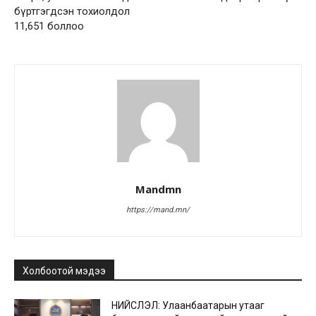
бүртгэгдсэн тохиолдол
11,651 боллоо
Mandmn
https://mand.mn/
Холбоотой мэдээ
НИЙСЛЭЛ: Улаанбаатарын утааг