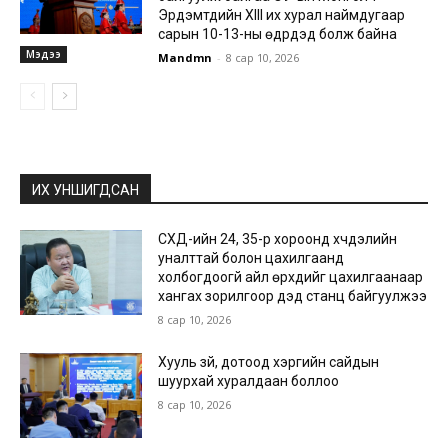
Эрдэмтдийн XIII их хурал наймдугаар
сарын 10-13-ны өдрүүдэд болж байна
Мэдээ
Mandmn
-
8 сар 10, 2026
ИХ УНШИГДСАН
СХД-ийн 24, 35-р хороонд хүчдэлийн
уналттай болон цахилгаанд
холбогдоогүй айл өрхүүдийг цахилгаанаар
хангах зорилгоор дэд станц байгуулжээ
8 сар 10, 2026
Хууль зүй, дотоод хэргийн сайдын
шуурхай хуралдаан боллоо
8 сар 10, 2026