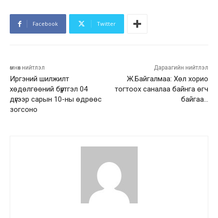
Facebook
Twitter
өмнөх нийтлэл
Дараагийн нийтлэл
Иргэний шилжилт
Ж.Байгалмаа: Хөл хорио
хөдөлгөөний бүртгэл 04
тогтоох саналаа байнга өгч
дүгээр сарын 10-ны өдрөөс
байгаа…
зогсоно