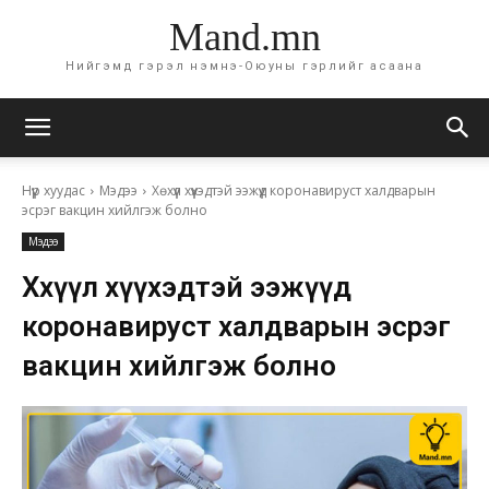
Mand.mn
Нийгэмд гэрэл нэмнэ-Оюуны гэрлийг асаана
Нүүр хуудас
Мэдээ
Хөхүүл хүүхэдтэй ээжүүд коронавируст халдварын
эсрэг вакцин хийлгэж болно
Мэдээ
Хөхүүл хүүхэдтэй ээжүүд
коронавируст халдварын эсрэг
вакцин хийлгэж болно