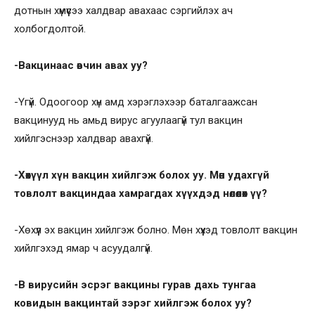
дотнын хүмүүсээ халдвар авахаас сэргийлэх ач
холбогдолтой.
-Вакцинаас өвчин авах уу?
-Үгүй. Одоогоор хүн амд хэрэглэхээр баталгаажсан
вакцинууд нь амьд вирус агуулаагүй тул вакцин
хийлгэснээр халдвар авахгүй.
-Хөхүүл хүн вакцин хийлгэж болох уу. Мөн удахгүй
товлолт вакциндаа хамрагдах хүүхдэд нөлөөлөх үү?
-Хөхүүл эх вакцин хийлгэж болно. Мөн хүүхэд товлолт вакцин
хийлгэхэд ямар ч асуудалгүй.
-В вирусийн эсрэг вакцины гурав дахь тунгаа
ковидын вакцинтай зэрэг хийлгэж болох уу?