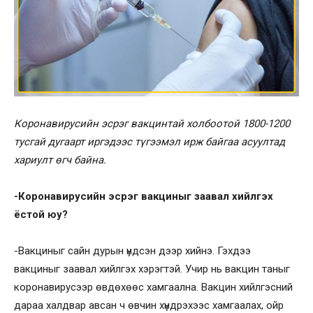
Коронавирусийн эсрэг вакцинтай холбоотой 1800-1200
тусгай дугаарт иргэдээс түгээмэл ирж байгаа асуултад
хариулт өгч байна.
-Коронавирусийн эсрэг вакциныг заавал хийлгэх
ёстой юу?
-Вакциныг сайн дурын үндсэн дээр хийнэ. Гэхдээ
вакциныг заавал хийлгэх хэрэгтэй. Учир нь вакцин таныг
коронавирусээр өвдөхөөс хамгаална. Вакцин хийлгэсний
дараа халдвар авсан ч өвчин хүндрэхээс хамгаалах, ойр