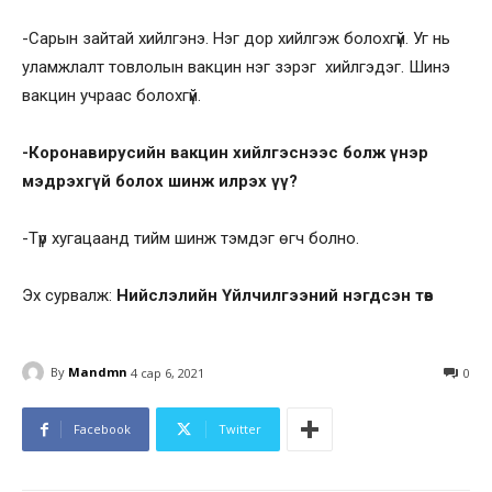
-Сарын зайтай хийлгэнэ. Нэг дор хийлгэж болохгүй. Уг нь
уламжлалт товлолын вакцин нэг зэрэг хийлгэдэг. Шинэ
вакцин учраас болохгүй.
-Коронавирусийн вакцин хийлгэснээс болж үнэр
мэдрэхгүй болох шинж илрэх үү?
-Түр хугацаанд тийм шинж тэмдэг өгч болно.
Эх сурвалж:
Нийслэлийн Үйлчилгээний нэгдсэн төв
By
Mandmn
4 сар 6, 2021
0
Facebook
Twitter