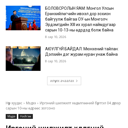
БОЛОВСРОЛЫН ЯАМ: Монгол Улсын
Ерөнхийлөгчийн ивээл дор зохион
байгуулж байгаа ОУ-ын Монголч
Эрдэмтдийн XIII их хурал наймдугаар
сарын 10-13-ны өдрүүдэд болж байна
8 сар 10, 2026
АЮУЛГҮЙ БАЙДАЛ: Мюнхений тайлан:
Дэлхийн дэг журам нуран унаж байна
8 сар 10, 2026
илүү их ачаалах