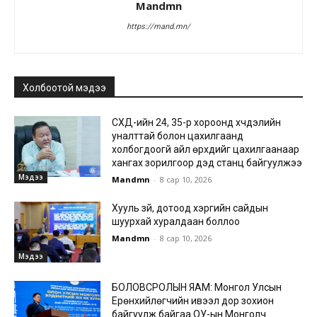
Mandmn
https://mand.mn/
Холбоотой мэдээ
СХД-ийн 24, 35-р хороонд хүчдэлийн
уналттай болон цахилгаанд
холбогдоогүй айл өрхүүдийг цахилгаанаар
хангах зорилгоор дэд станц байгуулжээ
Мэдээ
Mandmn
-
8 сар 10, 2026
Хууль зүй, дотоод хэргийн сайдын
шуурхай хуралдаан боллоо
Mandmn
-
8 сар 10, 2026
Мэдээ
БОЛОВСРОЛЫН ЯАМ: Монгол Улсын
Ерөнхийлөгчийн ивээл дор зохион
байгуулж байгаа ОУ-ын Монголч