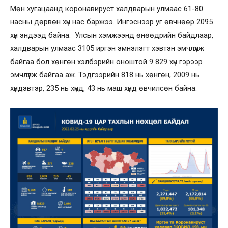
Мөн хугацаанд коронавируст халдварын улмаас 61-80
насны дөрвөн хүн нас баржээ. Ингэснээр уг өвчнөөр 2095
хүн эндээд байна. Улсын хэмжээнд өнөөдрийн байдлаар,
халдварын улмаас 3105 иргэн эмнэлэгт хэвтэн эмчлүүлж
байгаа бол хөнгөн хэлбэрийн оноштой 9 829 хүн гэрээр
эмчлүүлж байгаа аж. Тэдгээрийн 818 нь хөнгөн, 2009 нь
хүндэвтэр, 235 нь хүнд, 43 нь маш хүнд өвчилсөн байна.