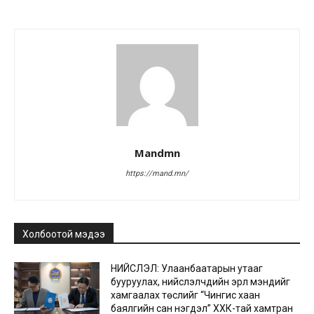
Mandmn
https://mand.mn/
Холбоотой мэдээ
НИЙСЛЭЛ: Улаанбаатарын утааг
бууруулах, нийслэлчүүдийн эрүүл мэндийг
хамгаалах төслийг “Чингис хаан
баялгийн сан нэгдэл” ХХК-тай хамтран