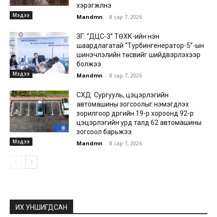
хэрэгжүүлнэ
Мэдээ
Mandmn
-
8 сар 7, 2026
ЗГ: “ДЦС-3” ТӨХК-ийн нэн
шаардлагатай “Турбингенератор-5”-ын
шинэчлэлийн төсвийг шийдвэрлэхээр
болжээ
Мэдээ
Mandmn
-
8 сар 7, 2026
СХД: Сургууль, цэцэрлэгийн
автомашины зогсоолыг нэмэгдүүлэх
зорилгоор дүүргийн 19-р хороонд 92-р
цэцэрлэгийн урд талд 62 автомашины
зогсоол барьжээ
Мэдээ
Mandmn
-
8 сар 7, 2026
ИХ УНШИГДСАН