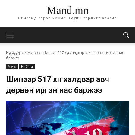
Mand.mn
Нийгэмд гэрэл нэмнэ-Оюуны гэрлийг асаана
Нүүр хуудас
Мэдээ
Шинээр 517 хүн халдвар авч дөрвөн иргэн нас
баржээ
Мэдээ
Нийгэм
Шинээр 517 хүн халдвар авч
дөрвөн иргэн нас баржээ