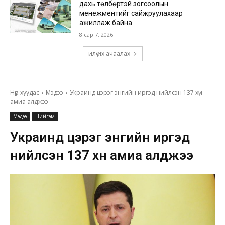
дахь төлбөртэй зогсоолын
менежментийг сайжруулахаар
ажиллаж байна
8 сар 7, 2026
илүү их ачаалах