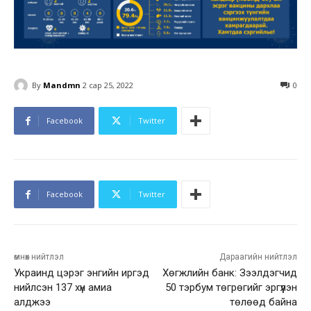
By
Mandmn
2 сар 25, 2022
0
Facebook
Twitter
Facebook
Twitter
өмнөх нийтлэл
Дараагийн нийтлэл
Украинд цэрэг энгийн иргэд
Хөгжлийн банк: Зээлдэгчид
нийлсэн 137 хүн амиа
50 тэрбум төгрөгийг эргүүлэн
алджээ
төлөөд байна