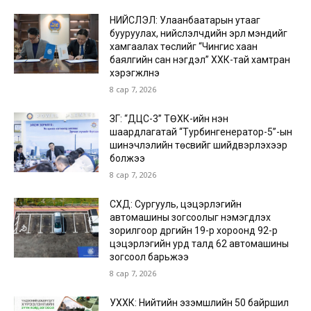
НИЙСЛЭЛ: Улаанбаатарын утааг
бууруулах, нийслэлчүүдийн эрүүл мэндийг
хамгаалах төслийг “Чингис хаан
баялгийн сан нэгдэл” ХХК-тай хамтран
хэрэгжүүлнэ
8 сар 7, 2026
ЗГ: “ДЦС-3” ТӨХК-ийн нэн
шаардлагатай “Турбингенератор-5”-ын
шинэчлэлийн төсвийг шийдвэрлэхээр
болжээ
8 сар 7, 2026
СХД: Сургууль, цэцэрлэгийн
автомашины зогсоолыг нэмэгдүүлэх
зорилгоор дүүргийн 19-р хороонд 92-р
цэцэрлэгийн урд талд 62 автомашины
зогсоол барьжээ
8 сар 7, 2026
УХХК: Нийтийн эзэмшлийн 50 байршил