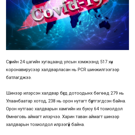
Сүүлийн 24 цагийн хугацаанд улсын хэмжээнд 517 хүн
коронавирусээр халдварласан нь PCR шинжилгээгээр
батлагджээ.
Шинээр илэрсэн халдвар бүгд дотоодынх бөгөөд 279 нь
Улаанбаатар хотод, 238 нь орон нутагт бүртгэгдсэн байна.
Орон нутгаас халдварын хамгийн их буюу 64 тохиолдол
Өмнөговь аймагт илэрчээ. Харин таван аймагт шинээр
халдварын тохиолдол илрээгүй байна.