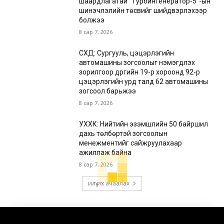
шаардлагатай “Турбингенератор-5”-ын
шинэчлэлийн төсвийг шийдвэрлэхээр
болжээ
8 сар 7, 2026
СХД: Сургууль, цэцэрлэгийн
автомашины зогсоолыг нэмэгдүүлэх
зорилгоор дүүргийн 19-р хороонд 92-р
цэцэрлэгийн урд талд 62 автомашины
зогсоол барьжээ
8 сар 7, 2026
УХХК: Нийтийн эзэмшлийн 50 байршил
дахь төлбөртэй зогсоолын
менежментийг сайжруулахаар
ажиллаж байна
8 сар 7, 2026
илүү их ачаалах