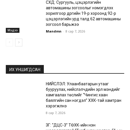
СХД: Сургууль, цэцэрлэгийн
автомашины зогсоолыг нэмэгдүүлэх
зорилгоор дүүргийн 19-р хороонд 92-р
цэцэрлэгийн урд талд 62 автомашины
зогсоол барьжээ
Мэдээ
Mandmn
-
8 сар 7, 2026
ИХ УНШИГДСАН
НИЙСЛЭЛ: Улаанбаатарын утааг
бууруулах, нийслэлчүүдийн эрүүл мэндийг
хамгаалах төслийг “Чингис хаан
баялгийн сан нэгдэл” ХХК-тай хамтран
хэрэгжүүлнэ
8 сар 7, 2026
ЗГ: “ДЦС-3” ТӨХК-ийн нэн