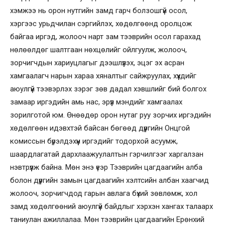
хэмжээ нь орон нутгийн замд гарч болзошгүй осол,
хэргээс урьдчилан сэргийлэх, хөдөлгөөнд оролцож
байгаа иргэд, жолооч нарт зам тээврийн осол гарахад
нөлөөлдөг шалтгаан нөхцөлийг ойлгуулж, жолооч,
зорчигчдын хариуцлагыг дээшлүүлэх, эцэг эх асран
хамгаалагч нарын хараа хяналтыг сайжруулах, хүүхдийг
аюулгүй тээвэрлэх зэрэг зөв дадал хэвшлийг бий болгох
замаар иргэдийн амь нас, эрүүл мэндийг хамгаалах
зорилготой юм. Өнөөдөр орон нутаг руу зорчих иргэдийн
хөдөлгөөн идэвхтэй байсан бөгөөд дүүргийн Онцгой
комиссын бүрэлдэхүүн иргэдийг тодорхой асуумж,
шаардлагатай дархлаажуулалтын гэрчилгээг харгалзан
нэвтрүүлж байна. Мөн энэ үеэр Тээврийн цагдаагийн алба
болон дүүргийн замын цагдаагийн хэлтсийн албан хаагчид
жолооч, зорчигчдод гарын авлага бүхий зөвлөмж, хол
замд хөдөлгөөний аюулгүй байдлыг хэрхэн хангах талаарх
таниулан ажиллалаа. Мөн тээврийн цагдаагийн Ерөнхий