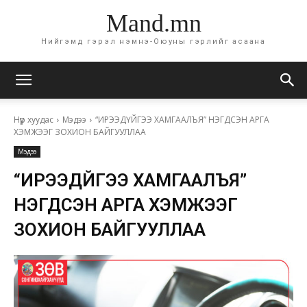
Mand.mn
Нийгэмд гэрэл нэмнэ-Оюуны гэрлийг асаана
Нүүр хуудас
Мэдээ
“ИРЭЭДҮЙГЭЭ ХАМГААЛЪЯ” НЭГДСЭН АРГА
ХЭМЖЭЭГ ЗОХИОН БАЙГУУЛЛАА
Мэдээ
“ИРЭЭДҮЙГЭЭ ХАМГААЛЪЯ”
НЭГДСЭН АРГА ХЭМЖЭЭГ
ЗОХИОН БАЙГУУЛЛАА