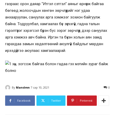
газраас орон даяар “Итгэл сэтгэл” аяныг өрнүүлж байгаа
бөгөөд жолоочдын хөнгөн зөрчлүүдийг нэг удаа
анхааруулан, сануулах арга хэмжээг зохион байгуулж
байна. Тодруулбал, хамгаалах бүс зүүгээгүй, гадна талын
гэрэлтүүлэг хэрэгсэл бүрэн бус зэрэг зөрчлүүд дээр сануулах
арга хэмжээ авч байна. Иргэн та бүхэн холын аян замд
гарахдаа замын хөдөлгөөний аюулгүй байдлыг мөрдөн
ирээдүйгээ аюулаас хамгаалаарай.
By
Mandmn
7 сар 10, 2021
0
Facebook
Twitter
Pinterest