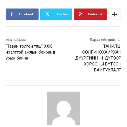
Facebook
Twitter
Pinterest
өмнөх нийтлэл
Дараагийн нийтлэл
“Таван толгой түлш” ХХК
ТАНИЛЦ:
нээлттэй ажлын байранд
СОНГИНОХАЙРХАН
урьж байна
ДҮҮРГИЙН 11 ДҮГЭЭР
ХОРООНЫ БҮТЭЭН
БАЙГУУЛАЛТ