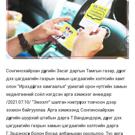
Сонгинохайрхан дүүргийн Засаг даргын Тамгын газар, дүүрэг
дэх цагдаагийн газрын замын цагдаагийн хэлтсийн хамт
олон “Ирээдүйгээ хамгаалъя” уриатай орон нутгийн замын
хөдөлгөөний соёл нэгдсэн арга хэмжээг өнөөдөр
/2021.07.10/ “Эмээлт” шалган нэвтрүүлэх товчоон дээр
зохион байгууллаа. Арга хэмжээнд Сонгинохайрхан
дүүргийн шуурхай штабын дарга Т.Вандандорж, дүүрэг дэх
цагдаагийн газрын замын цагдаагийн хэлтсийн дарга
Г.Эрдэнэсүх болон бусад албаныхан оролцлоо. Тус арга