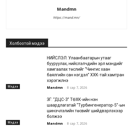
Mandmn
https://mand.mn/
Холбоотой мэдээ
НИЙСЛЭЛ: Улаанбаатарын утааг
бууруулах, нийслэлчүүдийн эрүүл мэндийг
хамгаалах төслийг “Чингис хаан
баялгийн сан нэгдэл” ХХК-тай хамтран
хэрэгжүүлнэ
Мэдээ
Mandmn
-
8 сар 7, 2026
ЗГ: “ДЦС-3” ТӨХК-ийн нэн
шаардлагатай “Турбингенератор-5”-ын
шинэчлэлийн төсвийг шийдвэрлэхээр
болжээ
Мэдээ
Mandmn
-
8 сар 7, 2026